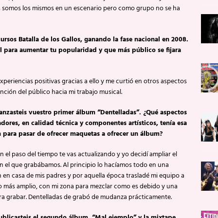
es somos los mismos en un escenario pero como grupo no se ha
ursos Batalla de los Gallos, ganando la fase nacional en 2008.
il para aumentar tu popularidad y que más público se fijara
periencias positivas gracias a ello y me curtió en otros aspectos
ención del público hacia mi trabajo musical.
anzasteis vuestro primer álbum “Dentelladas”. ¿Qué aspectos
adores, en calidad técnica y componentes artísticos, tenía esa
 para pasar de ofrecer maquetas a ofrecer un álbum?
n el paso del tiempo te vas actualizando y yo decidí ampliar el
n el que grabábamos. Al principio lo hacíamos todo en una
 en casa de mis padres y por aquella época trasladé mi equipo a
o más amplio, con mi zona para mezclar como es debido y una
ra grabar. Dentelladas de grabó de mudanza prácticamente.
ublicasteis el segundo álbum, “Mal ejemplo” y la mixtape