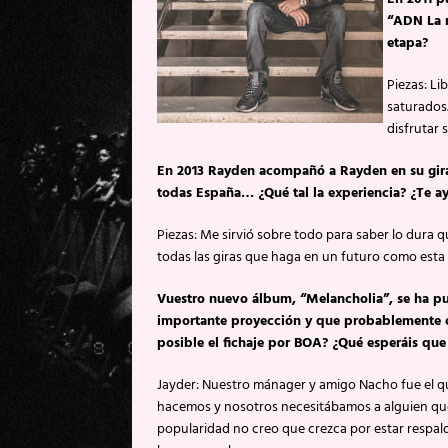
“ADN La m
etapa?
Piezas: L
saturados
disfrutar 
En 2013 Rayden acompañó a Rayden en su gira 
todas España… ¿Qué tal la experiencia? ¿Te a
Piezas: Me sirvió sobre todo para saber lo dura q
todas las giras que haga en un futuro como esta
Vuestro nuevo álbum, “Melancholia”, se ha pu
importante proyección y que probablemente 
posible el fichaje por BOA? ¿Qué esperáis que
Jayder: Nuestro mánager y amigo Nacho fue el que
hacemos y nosotros necesitábamos a alguien que no
popularidad no creo que crezca por estar respalda