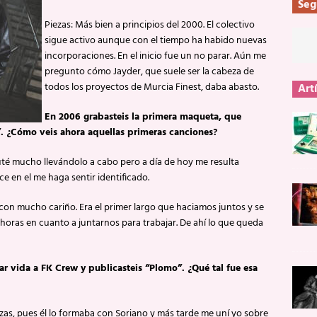
Seg
Piezas: Más bien a principios del 2000. El colectivo
sigue activo aunque con el tiempo ha habido nuevas
incorporaciones. En el inicio fue un no parar. Aún me
pregunto cómo Jayder, que suele ser la cabeza de
todos los proyectos de Murcia Finest, daba abasto.
Art
En 2006 grabasteis la primera maqueta, que
. ¿Cómo veis ahora aquellas primeras canciones?
ruté mucho llevándolo a cabo pero a día de hoy me resulta
e en el me haga sentir identificado.
con mucho cariño. Era el primer largo que haciamos juntos y se
oras en cuanto a juntarnos para trabajar. De ahí lo que queda
ar vida a FK Crew y publicasteis “Plomo”. ¿Qué tal fue esa
ezas, pues él lo formaba con Soriano y más tarde me uní yo sobre