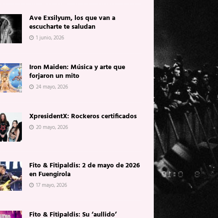
Ave Exsilyum, los que van a
escucharte te saludan
1 junio, 2026
Iron Maiden: Música y arte que
forjaron un mito
24 mayo, 2026
XpresidentX: Rockeros certificados
20 mayo, 2026
Fito & Fitipaldis: 2 de mayo de 2026
en Fuengirola
17 mayo, 2026
Fito & Fitipaldis: Su ‘aullido’