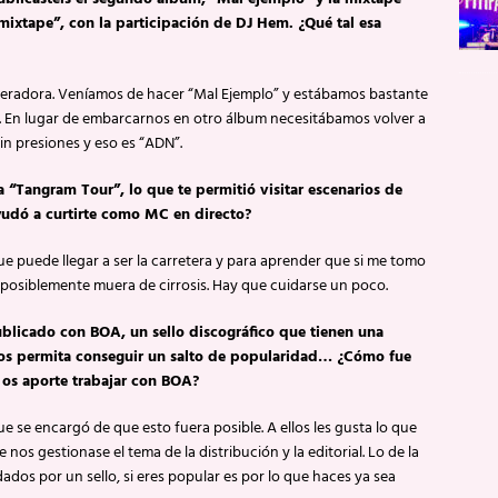
ixtape”, con la participación de DJ Hem. ¿Qué tal esa
iberadora. Veníamos de hacer “Mal Ejemplo” y estábamos bastante
. En lugar de embarcarnos en otro álbum necesitábamos volver a
sin presiones y eso es “ADN”.
“Tangram Tour”, lo que te permitió visitar escenarios de
yudó a curtirte como MC en directo?
ue puede llegar a ser la carretera y para aprender que si me tomo
 posiblemente muera de cirrosis. Hay que cuidarse un poco.
blicado con BOA, un sello discográfico que tienen una
os permita conseguir un salto de popularidad… ¿Cómo fue
 os aporte trabajar con BOA?
 se encargó de que esto fuera posible. A ellos les gusta lo que
s gestionase el tema de la distribución y la editorial. Lo de la
dos por un sello, si eres popular es por lo que haces ya sea