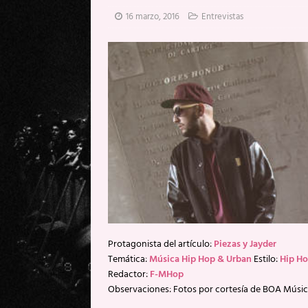
[ 20 mayo, 2026 ]
XpresidentX: 
16 marzo, 2016
Entrevistas
[ 17 mayo, 2026 ]
Fito & Fitipal
[ 17 mayo, 2026 ]
Fito & Fitipal
[ 5 agosto, 2026 ]
Florent Gorge
Protagonista del artículo:
Piezas y Jayder
Temática:
Música Hip Hop & Urban
Estilo:
Hip H
Redactor:
F-MHop
Observaciones: Fotos por cortesía de BOA Músi