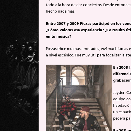
todo a la hora de dar conciertos. Desde entonc
hecho nada más.
Entre 2007 y 2009 Piezas participó en los conc
¿Cómo valoras esa experiencia? ¿Te resultó út
en tu música?
Piezas: Hice muchas amistades, viví muchísimas ex
a nivel escénico. Fue muy útil para focalizar la at
En 2008 l
diferenci
grabación
Jayder: Co
equipo co
habitación
un espaci
pecera pa
En 2011 p