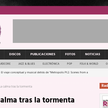
DISCOS
PUBLICACIONES
FOTOS
NOTICIAS
ARDCORE
JAZZ & BLUES
ELECTRÓNICA
POP
FOLK & WORLD
O
 El viaje conceptual y musical detrás de “Metropolis Pt.2: Scenes from a
Rad
La calma tras la tormenta
: El rock urbano sigue en buenas manos
ENTREVISTAS
calma tras la tormenta
os que van a escucharte te saludan
ENTREVISTAS
Música y arte que forjaron un mito
REPORTAJES