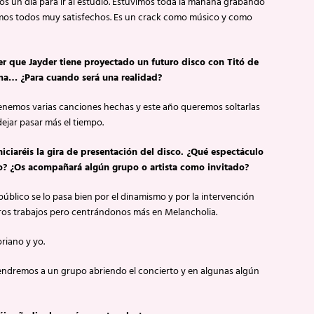
s un día para ir al estudio. Estuvimos toda la mañana grabando
os todos muy satisfechos. Es un crack como músico y como
er que Jayder tiene proyectado un futuro disco con Titó de
ma… ¿Para cuando será una realidad?
Tenemos varias canciones hechas y este año queremos soltarlas
ejar pasar más el tiempo.
niciaréis la gira de presentación del disco. ¿Qué espectáculo
rio? ¿Os acompañará algún grupo o artista como invitado?
úblico se lo pasa bien por el dinamismo y por la intervención
tros trabajos pero centrándonos más en Melancholia.
riano y yo.
endremos a un grupo abriendo el concierto y en algunas algún