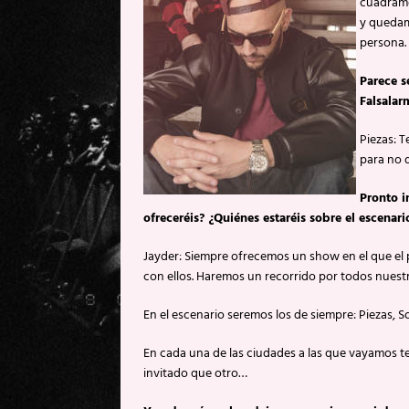
cuadramo
y quedam
persona.
Parece s
Falsalar
Piezas: 
para no d
Pronto i
ofreceréis? ¿Quiénes estaréis sobre el escena
Jayder: Siempre ofrecemos un show en el que el p
con ellos. Haremos un recorrido por todos nues
En el escenario seremos los de siempre: Piezas, So
En cada una de las ciudades a las que vayamos t
invitado que otro…