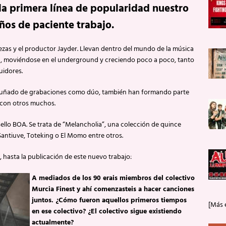
 la primera línea de popularidad nuestro
os de paciente trabajo.
zas y el productor Jayder. Llevan dentro del mundo de la música
0, moviéndose en el underground y creciendo poco a poco, tanto
uidores.
n puñado de grabaciones como dúo, también han formando parte
 con otros muchos.
ello BOA. Se trata de “Melancholia”, una colección de quince
antiuve, Toteking o El Momo entre otros.
 hasta la publicación de este nuevo trabajo:
A mediados de los 90 erais miembros del colectivo
Murcia Finest y ahí comenzasteis a hacer canciones
juntos. ¿Cómo fueron aquellos primeros tiempos
[Más 
en ese colectivo? ¿El colectivo sigue existiendo
actualmente?