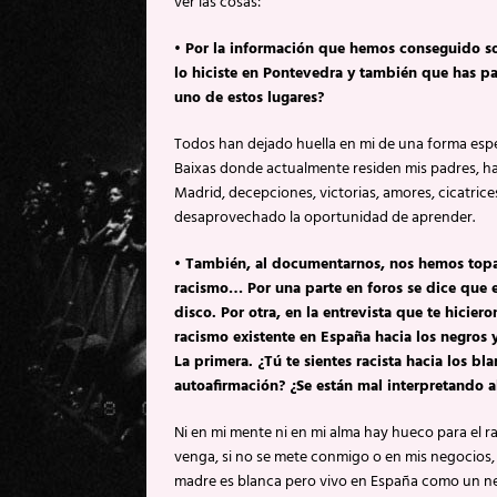
ver las cosas:
• Por la información que hemos conseguido so
lo hiciste en Pontevedra y también que has 
uno de estos lugares?
Todos han dejado huella en mi de una forma esp
Baixas donde actualmente residen mis padres, ha
Madrid, decepciones, victorias, amores, cicatric
desaprovechado la oportunidad de aprender.
• También, al documentarnos, nos hemos topado
racismo… Por una parte en foros se dice que e
disco. Por otra, en la entrevista que te hicie
racismo existente en España hacia los negros 
La primera. ¿Tú te sientes racista hacia los bl
autoafirmación? ¿Se están mal interpretando a
Ni en mi mente ni en mi alma hay hueco para el r
venga, si no se mete conmigo o en mis negocios, s
madre es blanca pero vivo en España como un n