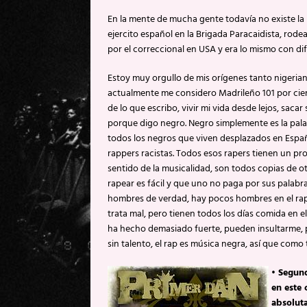
En la mente de mucha gente todavía no existe la 
ejercito español en la Brigada Paracaidista, rode
por el correccional en USA y era lo mismo con di
Estoy muy orgullo de mis orígenes tanto nigeria
actualmente me considero Madrileño 101 por cien
de lo que escribo, vivir mi vida desde lejos, saca
porque digo negro. Negro simplemente es la palab
todos los negros que viven desplazados en España 
rappers racistas. Todos esos rapers tienen un pro
sentido de la musicalidad, son todos copias de ot
rapear es fácil y que uno no paga por sus palabr
hombres de verdad, hay pocos hombres en el rap
trata mal, pero tienen todos los días comida en e
ha hecho demasiado fuerte, pueden insultarme, p
sin talento, el rap es música negra, así que como 
• Segund
en este 
absoluta