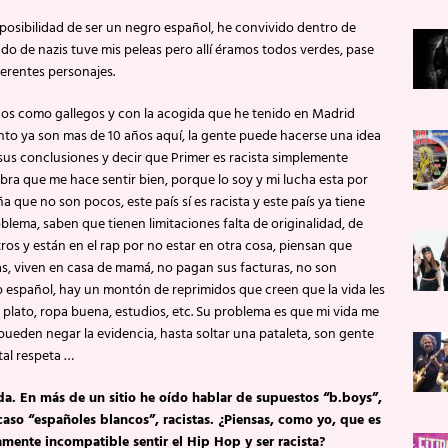
posibilidad de ser un negro español, he convivido dentro de
ado de nazis tuve mis peleas pero allí éramos todos verdes, pase
ferentes personajes.
nos como gallegos y con la acogida que he tenido en Madrid
to ya son mas de 10 años aquí, la gente puede hacerse una idea
r sus conclusiones y decir que Primer es racista simplemente
ra que me hace sentir bien, porque lo soy y mi lucha esta por
que no son pocos, este país sí es racista y este país ya tiene
blema, saben que tienen limitaciones falta de originalidad, de
ros y están en el rap por no estar en otra cosa, piensan que
as, viven en casa de mamá, no pagan sus facturas, no son
 español, hay un montón de reprimidos que creen que la vida les
l plato, ropa buena, estudios, etc. Su problema es que mi vida me
ueden negar la evidencia, hasta soltar una pataleta, son gente
tal respeta …
a. En más de un sitio he oído hablar de supuestos “b.boys”,
caso “españoles blancos”, racistas. ¿Piensas, como yo, que es
mente incompatible sentir el Hip Hop y ser racista?