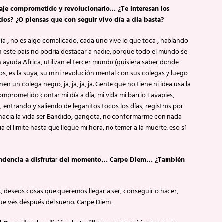
aje comprometido y revolucionario… ¿Te interesan los
odos? ¿O piensas que con seguir vivo día a día basta?
ía , no es algo complicado, cada uno vive lo que toca , hablando
 este país no podría destacar a nadie, porque todo el mundo se
en ayuda Africa, utilizan el tercer mundo (quisiera saber donde
os, es la suya, su mini revolución mental con sus colegas y luego
n un colega negro, ja, ja, ja, ja. Gente que no tiene ni idea usa la
prometido contar mi día a día, mi vida mi barrio Lavapies,
 entrando y saliendo de leganitos todos los días, registros por
ud hacia la vida ser Bandido, gangota, no conformarme con nada
 el limite hasta que llegue mi hora, no temer a la muerte, eso sí
tu tendencia a disfrutar del momento… Carpe Diem… ¿También
, deseos cosas que queremos llegar a ser, conseguir o hacer,
que ves después del sueño. Carpe Diem.