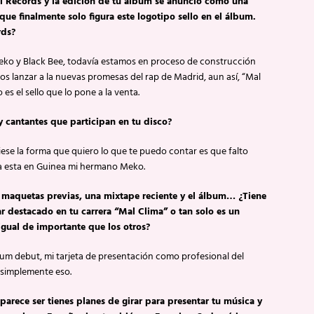
al Records y la edición de tu álbum se anunció como una
que finalmente solo figura este logotipo sello en el álbum.
rds?
eko y Black Bee, todavía estamos en proceso de construcción
s lanzar a la nuevas promesas del rap de Madrid, aun así, “Mal
es el sello que lo pone a la venta.
 cantantes que participan en tu disco?
iese la forma que quiero lo que te puedo contar es que falto
a esta en Guinea mi hermano Meko.
s maquetas previas, una mixtape reciente y el álbum… ¿Tiene
r destacado en tu carrera “Mal Clima” o tan solo es un
igual de importante que los otros?
bum debut, mi tarjeta de presentación como profesional del
, simplemente eso.
parece ser tienes planes de girar para presentar tu música y