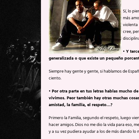
Sí, lo pi
más amo 
violenta
cree, pe
disciplin
• Y terc
generalizada o que existe un pequeño porcent
Siempre hay gente y gente, si hablamos de Españ
ciento.
• Por otra parte en tus letras hablas mucho d
vivimos. Peor también hay otras muchas cosas
amistad, la familia, el respeto…?
Primero la Familia, segundo el respeto, luego vi
hacer amigos. Dios no me dio la vida para eso, me
y a su vez pudiera ayudar a los de más dando lo m