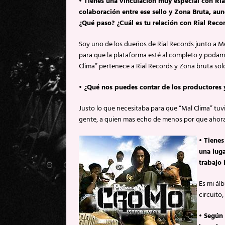
• Tienes una vinculación muy especial con Ri
colaboración entre ese sello y Zona Bruta, aun
¿Qué paso? ¿Cuál es tu relación con Rial Reco
Soy uno de los dueños de Rial Records junto a M
para que la plataforma esté al completo y podamo
Clima” pertenece a Rial Records y Zona bruta solo 
• ¿Qué nos puedes contar de los productores y
Justo lo que necesitaba para que “Mal Clima” tuv
gente, a quien mas echo de menos por que ahor
• Tiene
una luga
trabajo 
Es mi ál
circuito
• Según 