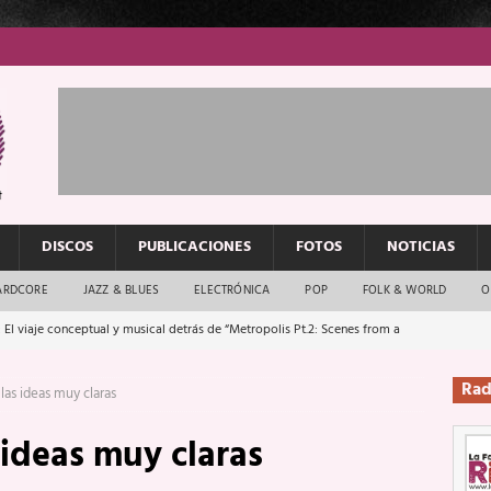
DISCOS
PUBLICACIONES
FOTOS
NOTICIAS
ARDCORE
JAZZ & BLUES
ELECTRÓNICA
POP
FOLK & WORLD
O
 El viaje conceptual y musical detrás de “Metropolis Pt.2: Scenes from a
Rad
las ideas muy claras
: El rock urbano sigue en buenas manos
ENTREVISTAS
 ideas muy claras
os que van a escucharte te saludan
ENTREVISTAS
Música y arte que forjaron un mito
REPORTAJES