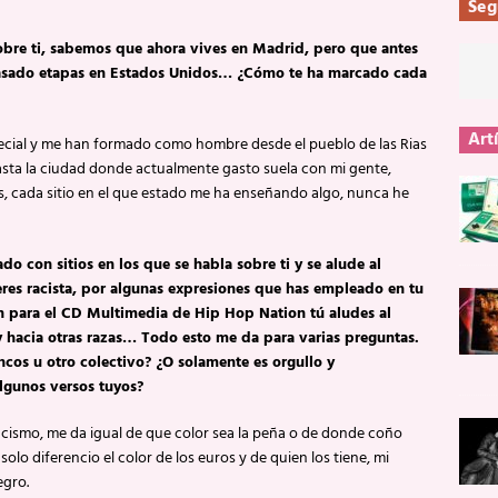
Seg
bre ti, sabemos que ahora vives en Madrid, pero que antes
pasado etapas en Estados Unidos… ¿Cómo te ha marcado cada
Art
ecial y me han formado como hombre desde el pueblo de las Rias
sta la ciudad donde actualmente gasto suela con mi gente,
es, cada sitio en el que estado me ha enseñando algo, nunca he
 con sitios en los que se habla sobre ti y se alude al
res racista, por algunas expresiones que has empleado en tu
ron para el CD Multimedia de Hip Hop Nation tú aludes al
y hacia otras razas… Todo esto me da para varias preguntas.
ancos u otro colectivo? ¿O solamente es orgullo y
lgunos versos tuyos?
acismo, me da igual de que color sea la peña o de donde coño
olo diferencio el color de los euros y de quien los tiene, mi
egro.