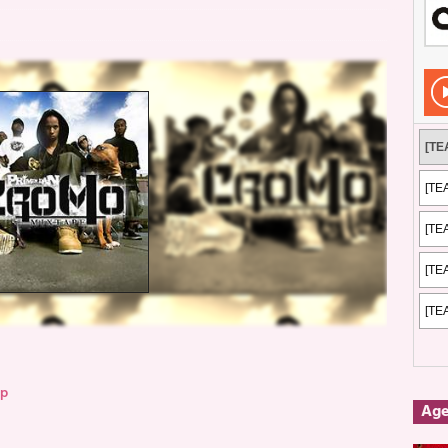
Rockeros certificados
ENTREVISTAS
dis: 2 de mayo de 2026 en Fuengirola
FOTOS
dis: Su ‘aullido’ retumbó ferozmente en Fuengirola.
REPORTAJES
s: La historia de Nintendo Vol. 2
PUBLICACIONES
op
Ag
a