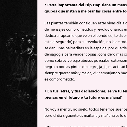
• Parte importante del Hip Hop tiene un mens
grupos que instan a mejorar las cosas entre t
Las plantas también consiguen estar vivas día a d
de mensajes comprometidos y revolucionarios en
dedica a rapear lo que ve en el periódico, te dic
esta el segundo) para su revolución, no la de tod
se dan unas palmaditas en la espalda, por que tiene
demagogia para vender copias, considero mas com
como sobrevivo bajo abusos policiales, extorsión,
negro o por las pintas de negro, ja, ja, mi actit
siempre querer más y mejor, vivir empujando hacia
es comprometido.
• En tus letras, y tus declaraciones, se ve 
piensas en el futuro o tu futuro es mañana?
No voy a mentir, no suelo, todos tenemos sueños
pero el día siguiente es mañana y mañana es lo 