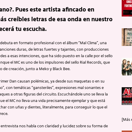
ano?. Pues este artista afincado en
ás creíbles letras de esa onda en nuestro
ecerá tu escucha.
debuta en formato profesional con el álbum “Mal Clima”, una
anciones duras, de letras fuertes y tajantes, con producciones
es a esas intenciones, que ha sido puesto en la calle por el sello
nque el MC es uno de los impulsores del sello Rial Records, que
o de creación, junto a Meko y Black Bee.
Primer Dan causan polémicas, ya desde sus maquetas o en su
”, con temáticas “gansteriles”, expresiones mal sonantes e
aques a otras figuras del circuito. Escuchándole uno se lleva la
ue el MC no lleva una vida precisamente ejemplar y que está
char con uñas y dientes, literalmente, para conseguir lo que el
rece.
[Más 
e entrevista nos habla con claridad y lucidez sobre su forma de