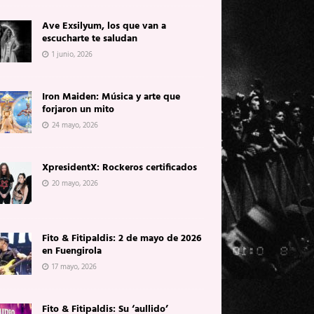
Ave Exsilyum, los que van a
escucharte te saludan
1 junio, 2026
Iron Maiden: Música y arte que
forjaron un mito
24 mayo, 2026
XpresidentX: Rockeros certificados
20 mayo, 2026
Fito & Fitipaldis: 2 de mayo de 2026
en Fuengirola
17 mayo, 2026
Fito & Fitipaldis: Su ‘aullido’