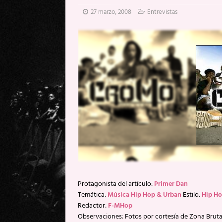
[ 20 mayo, 2026 ]
XpresidentX: 
27 marzo, 2008
Entrevistas
[ 17 mayo, 2026 ]
Fito & Fitipal
[ 17 mayo, 2026 ]
Fito & Fitipal
[ 5 agosto, 2026 ]
Florent Gorge
Protagonista del artículo:
Primer Dan
Temática:
Música Hip Hop & Urban
Estilo:
Hip H
Redactor:
F-MHop
Observaciones: Fotos por cortesía de Zona Brut