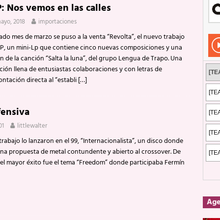
: Nos vemos en las calles
Rockeros certificados
ENTREVISTAS
mayo, 2018
importaciones
dis: 2 de mayo de 2026 en Fuengirola
FOTOS
ado mes de marzo se puso a la venta “Revolta”, el nuevo trabajo
dis: Su ‘aullido’ retumbó ferozmente en Fuengirola.
REPORTAJES
P, un mini-Lp que contiene cinco nuevas composiciones y una
n de la canción “Salta la luna”, del grupo Lengua de Trapo. Una
s: La historia de Nintendo Vol. 2
PUBLICACIONES
ión llena de entusiastas colaboraciones y con letras de
ntación directa al “establi
[…]
ensiva
01
littlewalter
rabajo lo lanzaron en el 99, “Internacionalista”, un disco donde
na propuesta de metal contundente y abierto al crossover. De
 el mayor éxito fue el tema “Freedom” donde participaba Fermín
Ag