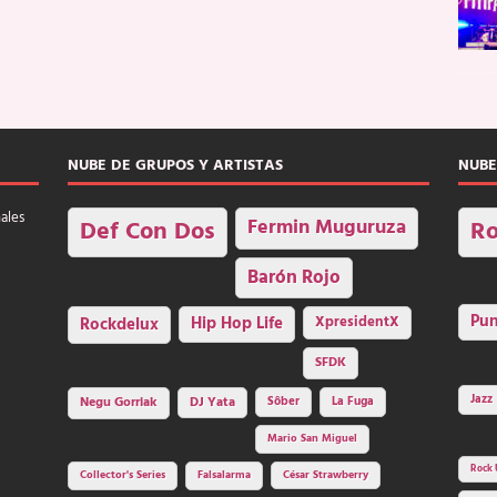
NUBE DE GRUPOS Y ARTISTAS
NUBE
nales
Fermin Muguruza
Def Con Dos
Ro
Barón Rojo
Pu
Rockdelux
Hip Hop Life
XpresidentX
SFDK
Jazz
Negu Gorriak
DJ Yata
Sôber
La Fuga
Mario San Miguel
Rock 
Collector's Series
Falsalarma
César Strawberry