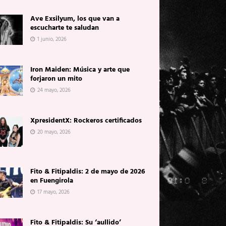
Ave Exsilyum, los que van a
escucharte te saludan
1 junio, 2026
Iron Maiden: Música y arte que
forjaron un mito
24 mayo, 2026
XpresidentX: Rockeros certificados
20 mayo, 2026
Fito & Fitipaldis: 2 de mayo de 2026
en Fuengirola
17 mayo, 2026
Fito & Fitipaldis: Su ‘aullido’