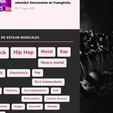
retumbó ferozmente en Fuengirola.
17 mayo, 2026
 DE ESTILOS MUSICALES
Hip Hop
Metal
Rap
ck
Heavy metal
nk
Electrónica
Pop
Rock independiente
Hardcore
Pop Independiente
Folk
Rock mestizo
Canción de autor
Urbano
Reggae
Rap metal
Mestizaje