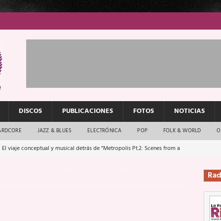
DISCOS
PUBLICACIONES
FOTOS
NOTICIAS
ARDCORE
JAZZ & BLUES
ELECTRÓNICA
POP
FOLK & WORLD
O
 El viaje conceptual y musical detrás de “Metropolis Pt.2: Scenes from a
Rad
: El rock urbano sigue en buenas manos
ENTREVISTAS
os que van a escucharte te saludan
ENTREVISTAS
Música y arte que forjaron un mito
REPORTAJES