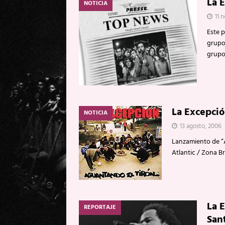
La 
NOTICIA
11 
Este p
grupo
grupo
La Excepci
NOTICIA
13 agosto, 2006
Lanzamiento de “
Atlantic / Zona B
La 
REPORTAJE
San