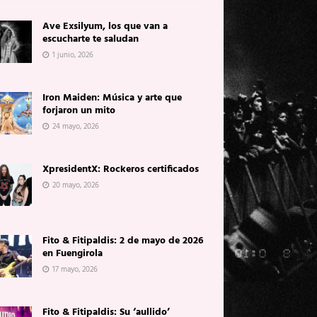
Ave Exsilyum, los que van a
escucharte te saludan
1 junio, 2026
Iron Maiden: Música y arte que
forjaron un mito
24 mayo, 2026
XpresidentX: Rockeros certificados
20 mayo, 2026
Fito & Fitipaldis: 2 de mayo de 2026
en Fuengirola
17 mayo, 2026
Fito & Fitipaldis: Su ‘aullido’