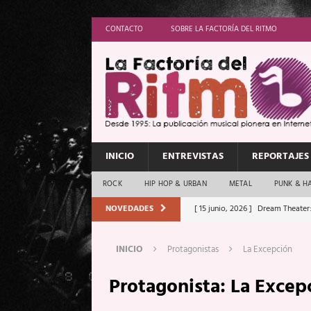
CONTACTO
SOBRE LA FACTORÍA DEL RITMO
INICIO
ENTREVISTAS
REPORTAJES
ROCK
HIP HOP & URBAN
METAL
PUNK & H
NOVEDADES
[ 15 junio, 2026 ]
Dream Theater:
Memory”
REPORTAJES
INICIO
Protagonistas
La Excepción
[ 11 junio, 2026 ]
Vamos Con Todo
Protagonista:
La Excep
[ 1 junio, 2026 ]
Ave Exsilyum, l
[ 24 mayo, 2026 ]
Iron Maiden: 