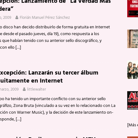
epción: Lanzamiento de “La Verdad Más
dera”
o, 2009
Florián Manuel Pérez Sánchez
o disco han decido distribuirlo de forma gratuita en Internet
e desde el pasado jueves, día 19), como respuesta a los
 que habían tenido con su anterior sello discográfico, y
con ello
[…]
Excepción: Lanzarán su tercer álbum
tuitamente en Internet
marzo, 2009
littlewalter
po ha tenido un importante conflicto con su anterior sello
ráfizo, Zona Bruta (vinculado a su vez en lo relacionado con La
ción con Warner Music), y la decisión de este lanzamiento on-
responde,
[…]
[Más 