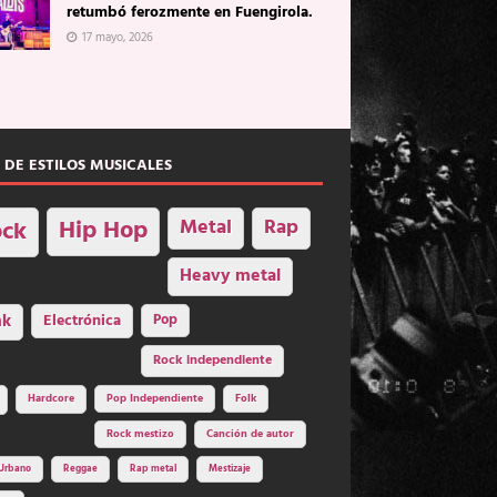
retumbó ferozmente en Fuengirola.
17 mayo, 2026
 DE ESTILOS MUSICALES
Hip Hop
Metal
Rap
ck
Heavy metal
nk
Electrónica
Pop
Rock independiente
Hardcore
Pop Independiente
Folk
Rock mestizo
Canción de autor
Urbano
Reggae
Rap metal
Mestizaje