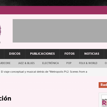
DISCOS
PUBLICACIONES
FOTOS
NOTICIAS
ARDCORE
JAZZ & BLUES
ELECTRÓNICA
POP
FOLK & WORLD
O
 El viaje conceptual y musical detrás de “Metropolis Pt.2: Scenes from a
Rad
: El rock urbano sigue en buenas manos
ENTREVISTAS
ción
os que van a escucharte te saludan
ENTREVISTAS
Música y arte que forjaron un mito
REPORTAJES