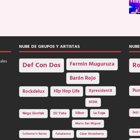
NUBE DE GRUPOS Y ARTISTAS
NUBE
nales
Fermin Muguruza
Def Con Dos
Ro
Barón Rojo
Pu
Rockdelux
Hip Hop Life
XpresidentX
SFDK
Jazz
Negu Gorriak
DJ Yata
Sôber
La Fuga
Mario San Miguel
Rock 
Collector's Series
Falsalarma
César Strawberry