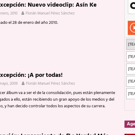
Excepción: Nuevo videoclip: Asín Ke
Rockeros certificados
ENTREVISTAS
enero, 2010
Florián Manuel Pérez Sánchez
dis: 2 de mayo de 2026 en Fuengirola
FOTOS
ado el 28 de enero del año 2010.
dis: Su ‘aullido’ retumbó ferozmente en Fuengirola.
REPORTAJES
s: La historia de Nintendo Vol. 2
PUBLICACIONES
Excepción: ¡A por todas!
mayo, 2009
Florián Manuel Pérez Sánchez
cer álbum va a ser el de la consolidación, pues están plenamente
gados a ello, están recibiendo un gran apoyo de los medios y del
o, y han decido controlar todos los aspectos de su carrera.
Ag