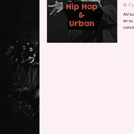
17 
Así su
en su
concie