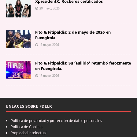
XpresidentX: Rockeros certificados
20 mayo, 2026
Fito & Fitipaldis: 2 de mayo de 2026 en
Fuengirola
17 mayo, 2026
Fito & Fitipaldis: Su ‘aullido’ retumbó ferozmente
en Fuengirola.
17 mayo, 2026
ENLACES SOBRE FDELR
Política de privacidad y protección de datos personales
Política de Cookies
Propiedad intelectual