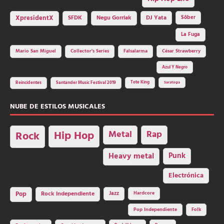
SFDK
Negu Gorriak
XpresidentX
DJ Yata
Sôber
La Fuga
Mario San Miguel
Collector's Series
Falsalarma
César Strawberry
Azul Y Negro
Tote King
Reincidentes
Santander Music Festival 2019
Saratoga
NUBE DE ESTILOS MUSICALES
Hip Hop
Metal
Rap
Rock
Heavy metal
Punk
Electrónica
Rock independiente
Jazz
Hardcore
Pop
Pop Independiente
Folk