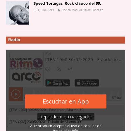
Speed Tortugas: Rock clásico del 99.
1 julio, 1999
Florián Manuel Pérez Sánchez
Radio