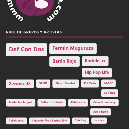
NUBE DE GRUPOS Y ARTISTAS
Fermin Muguruza
Def Con Dos
Barón Rojo
Rockdelux
Hip Hop Life
SFDK
Negu Gorriak
XpresidentX
DJ Yata
Sôber
La Fuga
Mario San Miguel
Collector's Series
Falsalarma
César Strawberry
Azul Y Negro
Tote King
Reincidentes
Santander Music Festival 2019
Saratoga