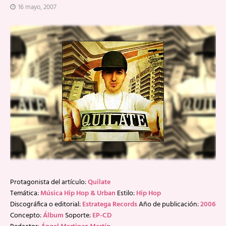
16 mayo, 2007
Protagonista del artículo:
Quilate
Temática:
Música Hip Hop & Urban
Estilo:
Hip Hop
Discográfica o editorial:
Estratega Records
Año de publicación:
2006
Concepto:
Álbum
Soporte:
EP-CD