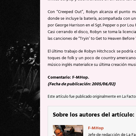
Con “Creeped Out”, Robyn alcanza el punto más
donde se incluye la batería, acompañada con uno
por George Harrison en el Sgt. Pepper o por Lou 
Casi cerrando el disco, Robyn se toma la licenci
las canciones de “Tryin’ to Get to Heaven Before
El último trabajo de Robyn Hitchcock se podría d
toques de folk y un poco de country americano. 
músico inglés materialice su última creación mus
Comentario: F-MHop.
(Fecha de publicación: 2005/06/02)
Este artículo fue publicado originalmente en La Facto
Sobre los autores del artículo:
F-MHop
Jefe de redacción de La Fa