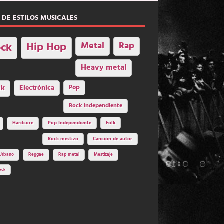
 DE ESTILOS MUSICALES
Hip Hop
Metal
Rap
ck
Heavy metal
nk
Electrónica
Pop
Rock independiente
Hardcore
Pop Independiente
Folk
Rock mestizo
Canción de autor
Urbano
Reggae
Rap metal
Mestizaje
ock