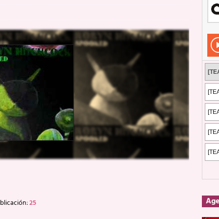
Rockeros certificados
ENTREVISTAS
dis: 2 de mayo de 2026 en Fuengirola
FOTOS
dis: Su ‘aullido’ retumbó ferozmente en Fuengirola.
REPORTAJES
s: La historia de Nintendo Vol. 2
PUBLICACIONES
Ag
blicación:
25