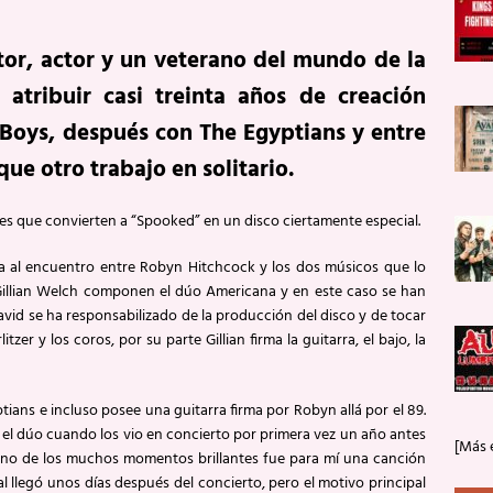
tor, actor y un veterano del mundo de la
atribuir casi treinta años de creación
 Boys, después con The Egyptians y entre
que otro trabajo en solitario.
res que convierten a “Spooked” en un disco ciertamente especial.
ea al encuentro entre Robyn Hitchcock y los dos músicos que lo
illian Welch componen el dúo Americana y en este caso se han
vid se ha responsabilizado de la producción del disco y de tocar
zer y los coros, por su parte Gillian firma la guitarra, el bajo, la
ians e incluso posee una guitarra firma por Robyn allá por el 89.
 el dúo cuando los vio en concierto por primera vez un año antes
[Más 
“Uno de los muchos momentos brillantes fue para mí una canción
al llegó unos días después del concierto, pero el motivo principal