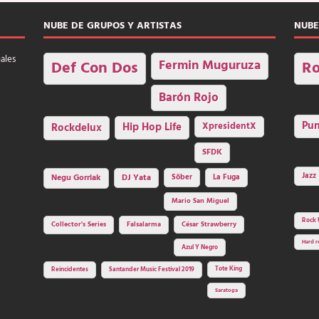
NUBE DE GRUPOS Y ARTISTAS
NUBE
nales
Fermin Muguruza
Def Con Dos
Ro
Barón Rojo
Pu
Rockdelux
Hip Hop Life
XpresidentX
SFDK
Jazz
Negu Gorriak
DJ Yata
Sôber
La Fuga
Mario San Miguel
Rock 
Collector's Series
Falsalarma
César Strawberry
Hard r
Azul Y Negro
Tote King
Reincidentes
Santander Music Festival 2019
Saratoga