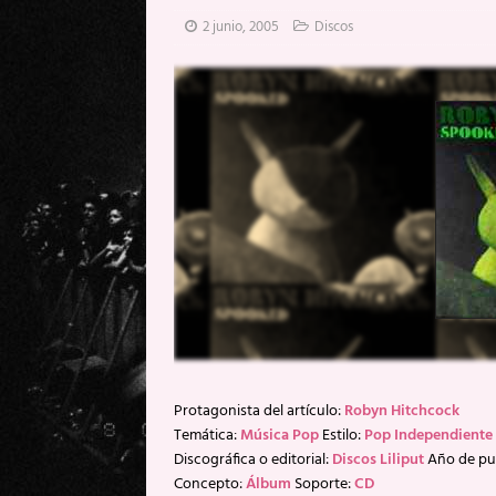
[ 20 mayo, 2026 ]
XpresidentX: 
2 junio, 2005
Discos
[ 17 mayo, 2026 ]
Fito & Fitipal
[ 17 mayo, 2026 ]
Fito & Fitipal
[ 5 agosto, 2026 ]
Florent Gorge
Protagonista del artículo:
Robyn Hitchcock
Temática:
Música Pop
Estilo:
Pop Independiente
Discográfica o editorial:
Discos Liliput
Año de pu
Concepto:
Álbum
Soporte:
CD