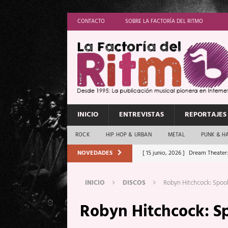
CONTACTO
SOBRE LA FACTORÍA DEL RITMO
INICIO
ENTREVISTAS
REPORTAJES
ROCK
HIP HOP & URBAN
METAL
PUNK & H
NOVEDADES
[ 15 junio, 2026 ]
Dream Theater:
Memory”
REPORTAJES
INICIO
DISCOS
Robyn Hitchcock: Spoo
[ 11 junio, 2026 ]
Vamos Con Todo
Robyn Hitchcock: 
[ 1 junio, 2026 ]
Ave Exsilyum, l
[ 24 mayo, 2026 ]
Iron Maiden: 