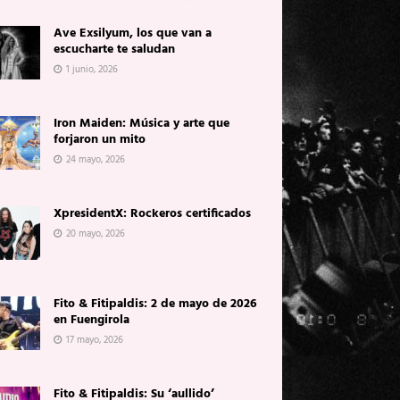
Ave Exsilyum, los que van a
escucharte te saludan
1 junio, 2026
Iron Maiden: Música y arte que
forjaron un mito
24 mayo, 2026
XpresidentX: Rockeros certificados
20 mayo, 2026
Fito & Fitipaldis: 2 de mayo de 2026
en Fuengirola
17 mayo, 2026
Fito & Fitipaldis: Su ‘aullido’