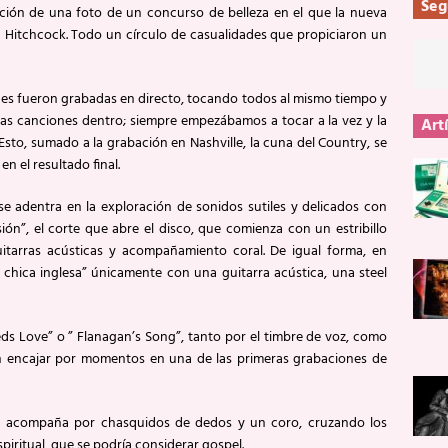
Seg
pción de una foto de un concurso de belleza en el que la nueva
 Hitchcock. Todo un círculo de casualidades que propiciaron un
nes fueron grabadas en directo, tocando todos al mismo tiempo y
 las canciones dentro; siempre empezábamos a tocar a la vez y la
Art
 Esto, sumado a la grabación en Nashville, la cuna del Country, se
n el resultado final.
e adentra en la exploración de sonidos sutiles y delicados con
ión”, el corte que abre el disco, que comienza con un estribillo
itarras acústicas y acompañamiento coral. De igual forma, en
 chica inglesa” únicamente con una guitarra acústica, una steel
s Love” o ” Flanagan’s Song”, tanto por el timbre de voz, como
an encajar por momentos en una de las primeras grabaciones de
s acompaña por chasquidos de dedos y un coro, cruzando los
piritual, que se podría considerar gospel.