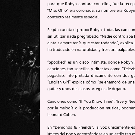
para que Robyn contara con ellos, fue la rece
“Miss Ohio” era coronada: su nombre era Robyn
contexto realmente especial.
Según cuenta el propio Robyn, todas las cancio
sin utilizar nada pregrabado. “Nadie controlaba
cinta siempre tenía que estar rodando”, explica.
ha traducido en naturalidad y frescura palpables e
“Spooked” es un disco intimista, donde Robyn s
canciones tan sencillas y directas como “Televis
pegadizo, interpretada únicamente con dos gu
“English Girl” explica cómo “se enamoró de una
guitar y unos deliciosos arreglos de órgano.
Canciones como “If You Know Time”, “Every Need
por la melodía o la producción musical, podrí
Leonard Cohen.
En “Demonds & Friends”, la voz únicamente e
límites del pop y adentrándose en un estilo tan es