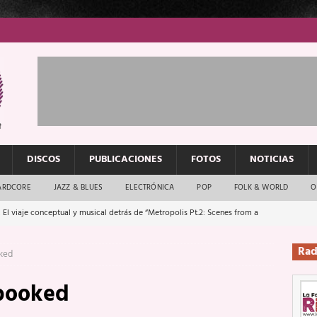
DISCOS
PUBLICACIONES
FOTOS
NOTICIAS
ARDCORE
JAZZ & BLUES
ELECTRÓNICA
POP
FOLK & WORLD
O
 El viaje conceptual y musical detrás de “Metropolis Pt.2: Scenes from a
Rad
ked
: El rock urbano sigue en buenas manos
ENTREVISTAS
Spooked
os que van a escucharte te saludan
ENTREVISTAS
Música y arte que forjaron un mito
REPORTAJES