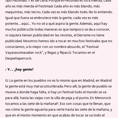
tipo Festimad. Y es de caña. Porque el Festimad es otra mierda, cada
año es más mierda el Festimad. Cada año es más blando, más
maquinitas, más tecno. Cada vez es más blando todo. No lo entiendo.
Igual que fuera se embrutece más la gente, cada vez es más
potente… aquí… Yo no sé a qué aspira la gente. Además, aquí hay
mucho público.De todas maneras es que tampoco se da a conocer,
ni siquiera tienen publicidad en las revistas, el Derrame no tiene
publicidad. Nosotros hemos ido a tocar en muchos festivales que no
conocíamos, a lo mejor con un nombre absurdo, el “Festival
Vayaseusteasaber rock”, y llegas y flipas.G: Tocamos en el
Despeñaperrock.
: Y… ¿hay gente?
G: La gente en los pueblos no es lo mismo que en Madrid, en Madrid
la gente está muy mal acostumbrada. Pero allí, la gente de pueblo se
mueve a donde haga falta, si hay un festival todo el mundo se va
para allá, hasta las viejas con la silla de paja y el punto. En Menorock
tocamos a las siete de la mañanaF: Eso son cosas que te llenan, que
ves cómo la gente aguanta para verte hasta las siete de la mañana, y
que en el mismo momento en que acabas de tocar se va todo el