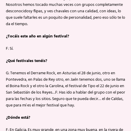
Nosotros hemos tocado muchas veces con grupos completamente
desconocidosy flipas, y ves chavales con una calidad, con ideas, lo
que suele faltarles es un poquito de personalidad, pero eso sólo te lo
da el tiempo.
¿Tocáis este año en algún festival?
F: Sí.
¿Qué festivales tenéis?
G: Tenemos el Derrame Rock, en Asturias el 28 de junio, otro en
Pontevedra, en Palas de Rey otro, en Jaén tenemos dos, uno se llama
el Boina Rock y el otro la Carolina, el festival de Tipo el 22 de junio en
San Sebastián de los Reyes…F: Has ido a hablar del grupo con el peor
para las fechas y los sitios. Seguro que te pueda decir… el de Caldas,
que para mí es el mejor festival que hay.
¿Dónde está?
F: En Galicia. Es muy grande, en una zona muy buena, en la rivera de