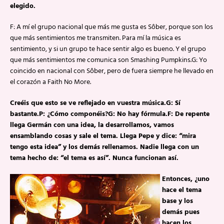
elegido.
F: A mí el grupo nacional que más me gusta es Sôber, porque son los
que más sentimientos me transmiten. Para mí la música es
sentimiento, y si un grupo te hace sentir algo es bueno. Y el grupo
que más sentimientos me comunica son Smashing Pumpkins.G: Yo
coincido en nacional con Sôber, pero de fuera siempre he llevado en
el corazón a Faith No More.
Creéis que esto se ve reflejado en vuestra música.G: Sí
bastante.P: ¿Cómo componéis?G: No hay fórmula.F: De repente
llega Germán con una idea, la desarrollamos, vamos
ensamblando cosas y sale el tema. Llega Pepe y dice: “mira
tengo esta idea” y los demás rellenamos. Nadie llega con un
tema hecho de: “el tema es así”. Nunca funcionan así.
Entonces, ¿uno
hace el tema
base y los
demás pues
hacen los