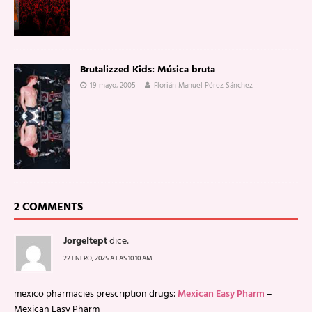
Brutalizzed Kids: Música bruta
19 mayo, 2005
Florián Manuel Pérez Sánchez
2 COMMENTS
JorgeItept
dice:
22 ENERO, 2025 A LAS 10:10 AM
mexico pharmacies prescription drugs:
Mexican Easy Pharm
–
Mexican Easy Pharm