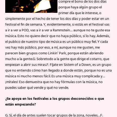
compre el bono de los dos días
porque haya algún grupo el
primer día que le interese, o
simplemente por el hecho de tener los dos días y poder estar en un
festival el fin de semana. Y, evidentemente, si estás en el festival vas
a ir a ver a POD, vas a ir a ver a Rammstein… aunque no te guste esa
música. Esto no quiere decir que no haya público, sí lo hay. Además,
el publico de nuestro tipo de música es un público muy fiel. Y cada
vez hay más público, por eso, a mí, aunque no me gusten, me
parecen bien grupos como Linkin’ Park, porque están abriendo
mucho a la gente.G: Sobretodo a la gente que dirige el cotarro, que
empiezan a abrir sus miras.F: Fíjate en Sistem of a Down, es un grupo
que no entiendo cómo han llegado a donde están, porque no es una
música ni mucho menos fácil. Es una música muy complicada y…
¡mírales! Eso demuestra que no hay fórmulas con la música, no
puedes saber qué vende y qué no vende.
¿Se apoya en los festivales a los grupos desconocidos o que
están empezando?
G: Sí, el día de antes suelen tocar grupos de la zona, noveles…F: