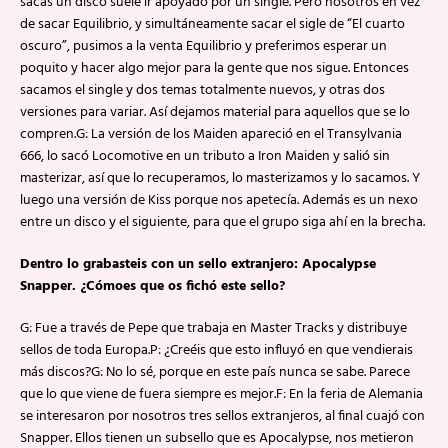
sacas un disco suele ir apoyado por un single. Pero nosotros en vez
de sacar Equilibrio, y simultáneamente sacar el sigle de “El cuarto
oscuro”, pusimos a la venta Equilibrio y preferimos esperar un
poquito y hacer algo mejor para la gente que nos sigue. Entonces
sacamos el single y dos temas totalmente nuevos, y otras dos
versiones para variar. Así dejamos material para aquellos que se lo
compren.G: La versión de los Maiden apareció en el Transylvania
666, lo sacó Locomotive en un tributo a Iron Maiden y salió sin
masterizar, así que lo recuperamos, lo masterizamos y lo sacamos. Y
luego una versión de Kiss porque nos apetecía. Además es un nexo
entre un disco y el siguiente, para que el grupo siga ahí en la brecha.
Dentro lo grabasteis con un sello extranjero: Apocalypse
Snapper. ¿Cómoes que os fichó este sello?
G: Fue a través de Pepe que trabaja en Master Tracks y distribuye
sellos de toda Europa.P: ¿Creéis que esto influyó en que vendierais
más discos?G: No lo sé, porque en este país nunca se sabe. Parece
que lo que viene de fuera siempre es mejor.F: En la feria de Alemania
se interesaron por nosotros tres sellos extranjeros, al final cuajó con
Snapper. Ellos tienen un subsello que es Apocalypse, nos metieron