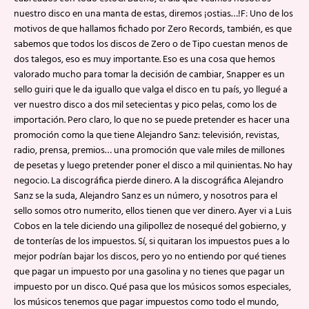
nuestro disco en una manta de estas, diremos ¡ostias…!F: Uno de los
motivos de que hallamos fichado por Zero Records, también, es que
sabemos que todos los discos de Zero o de Tipo cuestan menos de
dos talegos, eso es muy importante. Eso es una cosa que hemos
valorado mucho para tomar la decisión de cambiar, Snapper es un
sello guiri que le da iguallo que valga el disco en tu país, yo llegué a
ver nuestro disco a dos mil setecientas y pico pelas, como los de
importación. Pero claro, lo que no se puede pretender es hacer una
promoción como la que tiene Alejandro Sanz: televisión, revistas,
radio, prensa, premios… una promoción que vale miles de millones
de pesetas y luego pretender poner el disco a mil quinientas. No hay
negocio. La discográfica pierde dinero. A la discográfica Alejandro
Sanz se la suda, Alejandro Sanz es un número, y nosotros para el
sello somos otro numerito, ellos tienen que ver dinero. Ayer vi a Luis
Cobos en la tele diciendo una gilipollez de nosequé del gobierno, y
de tonterías de los impuestos. Sí, si quitaran los impuestos pues a lo
mejor podrían bajar los discos, pero yo no entiendo por qué tienes
que pagar un impuesto por una gasolina y no tienes que pagar un
impuesto por un disco. Qué pasa que los músicos somos especiales,
los músicos tenemos que pagar impuestos como todo el mundo,