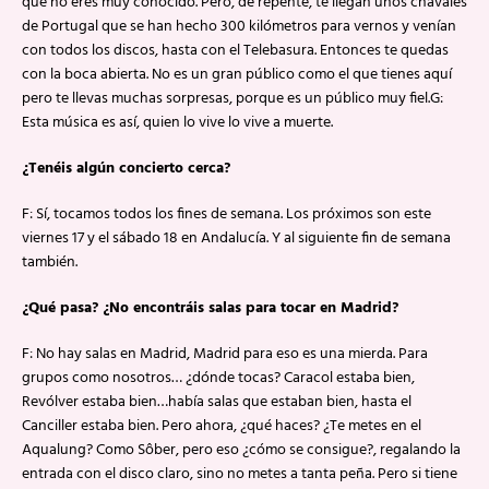
que no eres muy conocido. Pero, de repente, te llegan unos chavales
de Portugal que se han hecho 300 kilómetros para vernos y venían
con todos los discos, hasta con el Telebasura. Entonces te quedas
con la boca abierta. No es un gran público como el que tienes aquí
pero te llevas muchas sorpresas, porque es un público muy fiel.G:
Esta música es así, quien lo vive lo vive a muerte.
¿Tenéis algún concierto cerca?
F: Sí, tocamos todos los fines de semana. Los próximos son este
viernes 17 y el sábado 18 en Andalucía. Y al siguiente fin de semana
también.
¿Qué pasa? ¿No encontráis salas para tocar en Madrid?
F: No hay salas en Madrid, Madrid para eso es una mierda. Para
grupos como nosotros… ¿dónde tocas? Caracol estaba bien,
Revólver estaba bien…había salas que estaban bien, hasta el
Canciller estaba bien. Pero ahora, ¿qué haces? ¿Te metes en el
Aqualung? Como Sôber, pero eso ¿cómo se consigue?, regalando la
entrada con el disco claro, sino no metes a tanta peña. Pero si tiene