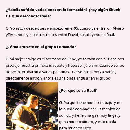
¿Habéis sufrido variaciones en la formación? ¿hay algún Skunk
DF que desconozcamos?
G: Yo estoy desde que se empezó, en el 95. Luego ya entraron Álvaro
yFernando, y hace tres meses entró David, sustituyendo a Raúl.
¿Cómo entraste en el grupo Fernando?
F: Mi mejor amigo es el hermano de Pepe, yo tocaba con él. Pepe nos
produjo nuestra primera maqueta y Pepe se fijó en mi. Cuando se fue
Roberto, probaron a varias personas…G: ¡No probamos a nadie!,
directamente entró y ahora es una pieza angular en el grupo
¿Por qué se va Raúl?
G: Porque tiene mucho trabajo, y no
lo puede compaginar. Es técnico de
sonido y tiene una gira muy larga, y
gana mucho dinero, y esto no da
para muchos lujos.