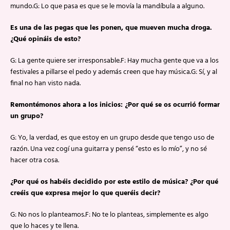
mundo.G: Lo que pasa es que se le movía la mandíbula a alguno.
Es una de las pegas que les ponen, que mueven mucha droga.
¿Qué opináis de esto?
G: La gente quiere ser irresponsable.F: Hay mucha gente que va a los
festivales a pillarse el pedo y además creen que hay música.G: Sí, y al
final no han visto nada.
Remontémonos ahora a los inicios: ¿Por qué se os ocurrió formar
un grupo?
G: Yo, la verdad, es que estoy en un grupo desde que tengo uso de
razón. Una vez cogí una guitarra y pensé “esto es lo mío”, y no sé
hacer otra cosa.
¿Por qué os habéis decidido por este estilo de música? ¿Por qué
creéis que expresa mejor lo que queréis decir?
G: No nos lo planteamos.F: No te lo planteas, simplemente es algo
que lo haces y te llena.