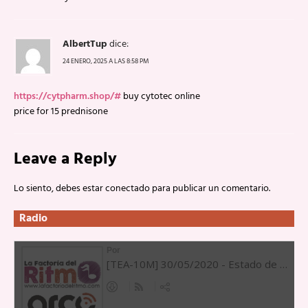
AlbertTup
dice:
24 ENERO, 2025 A LAS 8:58 PM
https://cytpharm.shop/#
buy cytotec online
price for 15 prednisone
Leave a Reply
Lo siento, debes estar
conectado
para publicar un comentario.
Radio