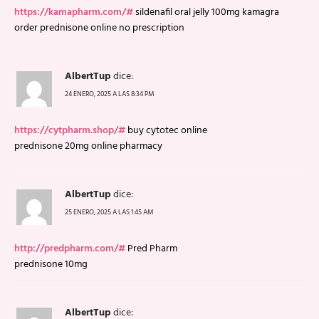
https://kamapharm.com/#
sildenafil oral jelly 100mg kamagra
order prednisone online no prescription
AlbertTup
dice:
24 ENERO, 2025 A LAS 8:34 PM
https://cytpharm.shop/#
buy cytotec online
prednisone 20mg online pharmacy
AlbertTup
dice:
25 ENERO, 2025 A LAS 1:45 AM
http://predpharm.com/#
Pred Pharm
prednisone 10mg
AlbertTup
dice: