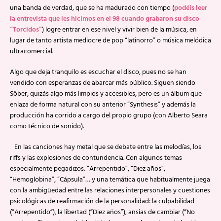
una banda de verdad, que se ha madurado con tiempo (
podéis leer
la entrevista que les hicimos en el 98 cuando grabaron su disco
“Torcidos”
) logre entrar en ese nivel y vivir bien de la música, en
lugar de tanto artista mediocre de pop “latinorro” o música melódica
ultracomercial.
Algo que deja tranquilo es escuchar el disco, pues no se han
vendido con esperanzas de abarcar más público. Siguen siendo
Sôber, quizás algo más limpios y accesibles, pero es un álbum que
enlaza de forma natural con su anterior “Synthesis” y además la
producción ha corrido a cargo del propio grupo (con Alberto Seara
como técnico de sonido).
En las canciones hay metal que se debate entre las melodías, los
riffs y las explosiones de contundencia. Con algunos temas
especialmente pegadizos: “Arrepentido”, “Diez años”,
“Hemoglobina”, “Cápsula”… y una temática que habitualmente juega
con la ambigüedad entre las relaciones interpersonales y cuestiones
psicológicas de reafirmación de la personalidad: la culpabilidad
(“Arrepentido”), la libertad (“Diez años”), ansias de cambiar (“No