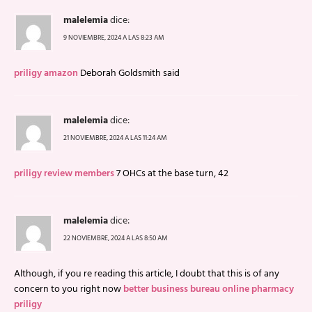
malelemia
dice:
9 NOVIEMBRE, 2024 A LAS 8:23 AM
priligy amazon
Deborah Goldsmith said
malelemia
dice:
21 NOVIEMBRE, 2024 A LAS 11:24 AM
priligy review members
7 OHCs at the base turn, 42
malelemia
dice:
22 NOVIEMBRE, 2024 A LAS 8:50 AM
Although, if you re reading this article, I doubt that this is of any
concern to you right now
better business bureau online pharmacy
priligy