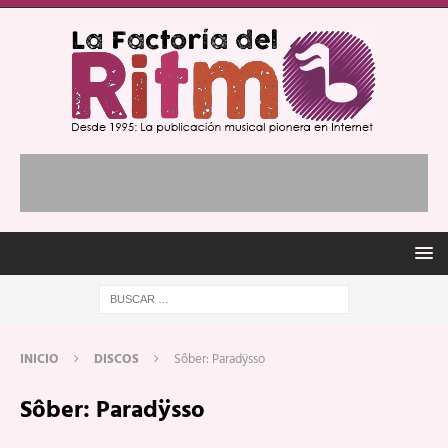
INICIO
DISCOS
Sôber: Paradÿsso
Sôber: Paradÿsso