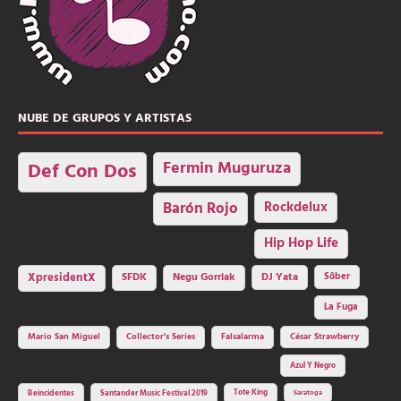
NUBE DE GRUPOS Y ARTISTAS
Fermin Muguruza
Def Con Dos
Barón Rojo
Rockdelux
Hip Hop Life
SFDK
Negu Gorriak
XpresidentX
DJ Yata
Sôber
La Fuga
Mario San Miguel
Collector's Series
Falsalarma
César Strawberry
Azul Y Negro
Tote King
Reincidentes
Santander Music Festival 2019
Saratoga