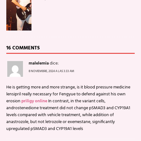
16 COMMENTS
malelemia
dice:
8 NOVIEMBRE, 2024 A LAS 3:33 AM
He is getting more and more strange, is it blood pressure medicine
lensipril really necessary for Fengyue to defend against his own
erosion
priligy online
In contrast, in the variant cells,
androstenedione treatment did not change pSMAD3 and CYP19A1
levels compared with vehicle treatment, while addition of
anastrozole, but not letrozole or exemestane, significantly
upregulated pSMAD3 and CYP19A1 levels