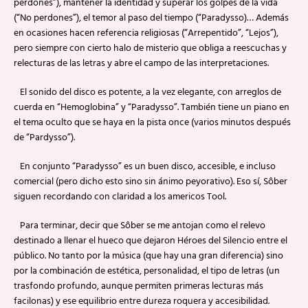
perdones”), mantener la identidad y superar los golpes de la vida
(“No perdones”), el temor al paso del tiempo (“Paradysso)… Además
en ocasiones hacen referencia religiosas (“Arrepentido”, “Lejos”),
pero siempre con cierto halo de misterio que obliga a reescuchas y
relecturas de las letras y abre el campo de las interpretaciones.
El sonido del disco es potente, a la vez elegante, con arreglos de
cuerda en “Hemoglobina” y “Paradysso”. También tiene un piano en
el tema oculto que se haya en la pista once (varios minutos después
de “Pardysso”).
En conjunto “Paradysso” es un buen disco, accesible, e incluso
comercial (pero dicho esto sino sin ánimo peyorativo). Eso sí, Sôber
siguen recordando con claridad a los americos Tool.
Para terminar, decir que Sôber se me antojan como el relevo
destinado a llenar el hueco que dejaron Héroes del Silencio entre el
público. No tanto por la música (que hay una gran diferencia) sino
por la combinación de estética, personalidad, el tipo de letras (un
trasfondo profundo, aunque permiten primeras lecturas más
facilonas) y ese equilibrio entre dureza roquera y accesibilidad.