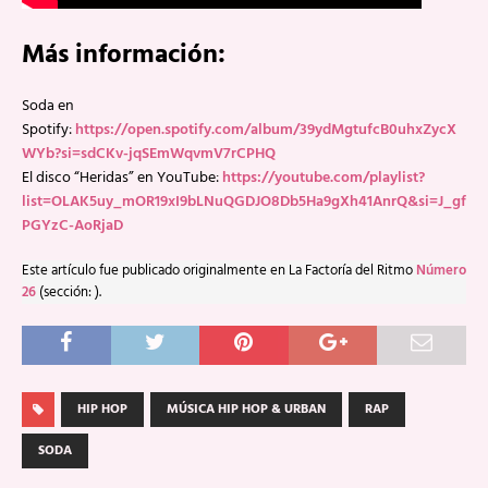
Más información:
Soda en
Spotify:
https://open.spotify.com/album/39ydMgtufcB0uhxZycX
WYb?si=sdCKv-jqSEmWqvmV7rCPHQ
El disco “Heridas” en YouTube:
https://youtube.com/playlist?
list=OLAK5uy_mOR19xI9bLNuQGDJO8Db5Ha9gXh41AnrQ&si=J_gf
PGYzC-AoRjaD
Este artículo fue publicado originalmente en La Factoría del Ritmo
Número
26
(sección: ).
HIP HOP
MÚSICA HIP HOP & URBAN
RAP
SODA