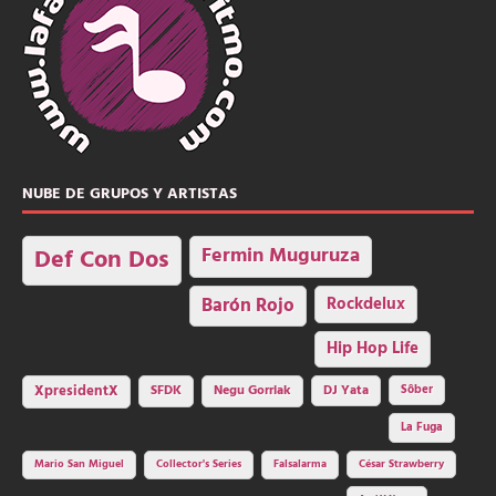
NUBE DE GRUPOS Y ARTISTAS
Fermin Muguruza
Def Con Dos
Barón Rojo
Rockdelux
Hip Hop Life
SFDK
Negu Gorriak
XpresidentX
DJ Yata
Sôber
La Fuga
Mario San Miguel
Collector's Series
Falsalarma
César Strawberry