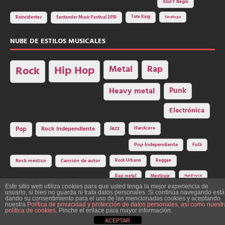
Azul Y Negro
Tote King
Reincidentes
Santander Music Festival 2019
Saratoga
NUBE DE ESTILOS MUSICALES
Hip Hop
Metal
Rap
Rock
Heavy metal
Punk
Electrónica
Rock independiente
Jazz
Hardcore
Pop
Pop Independiente
Folk
Rock Urbano
Reggae
Rock mestizo
Canción de autor
Rap metal
Mestizaje
Hard rock
Este sitio web utiliza cookies para que usted tenga la mejor experiencia de
usuario, si bien no guarda ni trata datos personales. Si continúa navegando está
dando su consentimiento para el uso de las mencionadas cookies y aceptando
nuestra
Política de privacidad y protección de datos personales, así como nuestr
Construcción y diseño: La Factoría del Ritmo Art Studio. Edita: Asociación
política de cookies
. Pinche el enlace para mayor información.
Cultural Y Dale Ritmo!
ACEPTAR