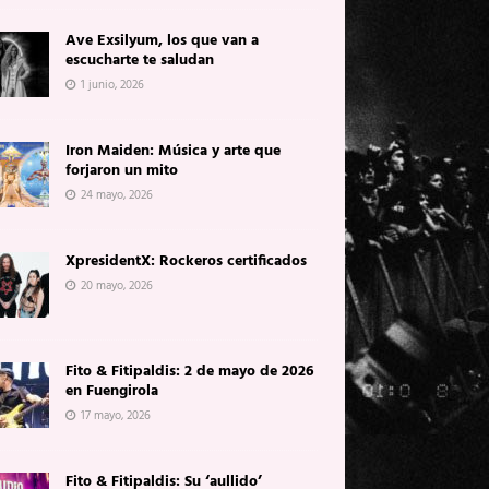
Ave Exsilyum, los que van a
escucharte te saludan
1 junio, 2026
Iron Maiden: Música y arte que
forjaron un mito
24 mayo, 2026
XpresidentX: Rockeros certificados
20 mayo, 2026
Fito & Fitipaldis: 2 de mayo de 2026
en Fuengirola
17 mayo, 2026
Fito & Fitipaldis: Su ‘aullido’