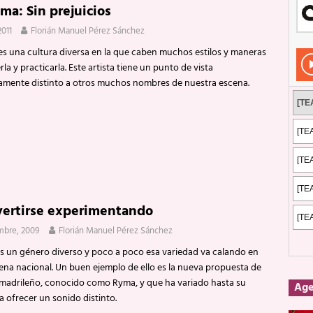
ma: Sin prejuicios
Rockeros certificados
ENTREVISTAS
2011
Florián Manuel Pérez Sánchez
dis: 2 de mayo de 2026 en Fuengirola
FOTOS
es una cultura diversa en la que caben muchos estilos y maneras
dis: Su ‘aullido’ retumbó ferozmente en Fuengirola.
REPORTAJES
la y practicarla. Este artista tiene un punto de vista
ivamente distinto a otros muchos nombres de nuestra escena.
s: La historia de Nintendo Vol. 2
PUBLICACIONES
vertirse experimentando
mbre, 2009
Florián Manuel Pérez Sánchez
es un género diverso y poco a poco esa variedad va calando en
ena nacional. Un buen ejemplo de ello es la nueva propuesta de
a madrileño, conocido como Ryma, y que ha variado hasta su
Ag
 ofrecer un sonido distinto.