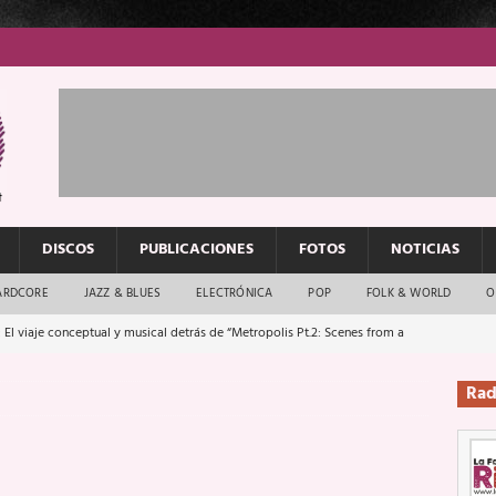
DISCOS
PUBLICACIONES
FOTOS
NOTICIAS
ARDCORE
JAZZ & BLUES
ELECTRÓNICA
POP
FOLK & WORLD
O
 El viaje conceptual y musical detrás de “Metropolis Pt.2: Scenes from a
Rad
: El rock urbano sigue en buenas manos
ENTREVISTAS
os que van a escucharte te saludan
ENTREVISTAS
Música y arte que forjaron un mito
REPORTAJES