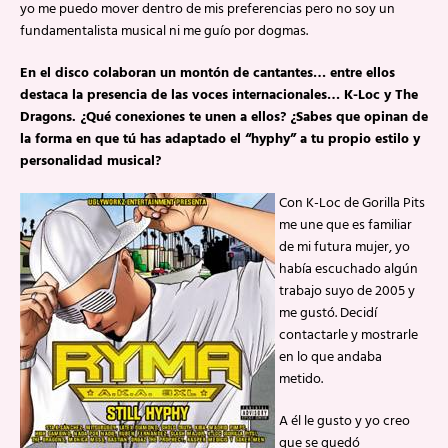
yo me puedo mover dentro de mis preferencias pero no soy un
fundamentalista musical ni me guío por dogmas.
En el disco colaboran un montón de cantantes… entre ellos
destaca la presencia de las voces internacionales… K-Loc y The
Dragons. ¿Qué conexiones te unen a ellos? ¿Sabes que opinan de
la forma en que tú has adaptado el “hyphy” a tu propio estilo y
personalidad musical?
Con K-Loc de Gorilla Pits
me une que es familiar
de mi futura mujer, yo
había escuchado algún
trabajo suyo de 2005 y
me gustó. Decidí
contactarle y mostrarle
en lo que andaba
metido.
A él le gusto y yo creo
que se quedó