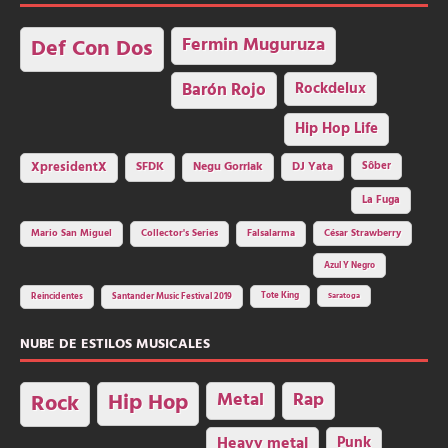
Fermin Muguruza
Def Con Dos
Barón Rojo
Rockdelux
Hip Hop Life
SFDK
Negu Gorriak
XpresidentX
DJ Yata
Sôber
La Fuga
Mario San Miguel
Collector's Series
Falsalarma
César Strawberry
Azul Y Negro
Tote King
Reincidentes
Santander Music Festival 2019
Saratoga
NUBE DE ESTILOS MUSICALES
Hip Hop
Metal
Rap
Rock
Heavy metal
Punk