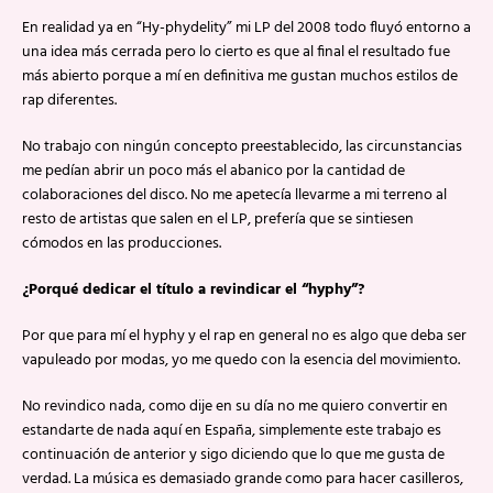
En realidad ya en “Hy-phydelity” mi LP del 2008 todo fluyó entorno a
una idea más cerrada pero lo cierto es que al final el resultado fue
más abierto porque a mí en definitiva me gustan muchos estilos de
rap diferentes.
No trabajo con ningún concepto preestablecido, las circunstancias
me pedían abrir un poco más el abanico por la cantidad de
colaboraciones del disco. No me apetecía llevarme a mi terreno al
resto de artistas que salen en el LP, prefería que se sintiesen
cómodos en las producciones.
¿Porqué dedicar el título a revindicar el “hyphy”?
Por que para mí el hyphy y el rap en general no es algo que deba ser
vapuleado por modas, yo me quedo con la esencia del movimiento.
No revindico nada, como dije en su día no me quiero convertir en
estandarte de nada aquí en España, simplemente este trabajo es
continuación de anterior y sigo diciendo que lo que me gusta de
verdad. La música es demasiado grande como para hacer casilleros,