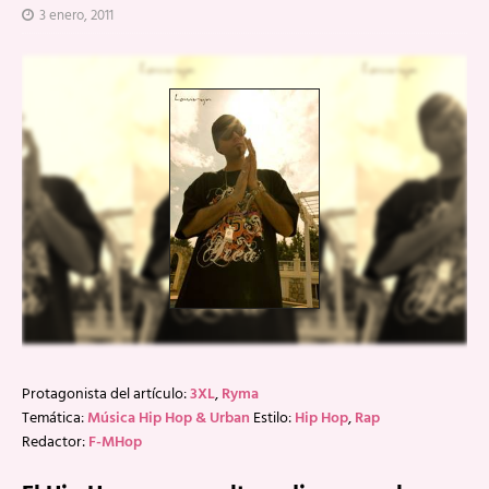
3 enero, 2011
Protagonista del artículo:
3XL
,
Ryma
Temática:
Música Hip Hop & Urban
Estilo:
Hip Hop
,
Rap
Redactor:
F-MHop