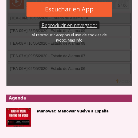
Agenda
Manowar: Manowar vuelve a España