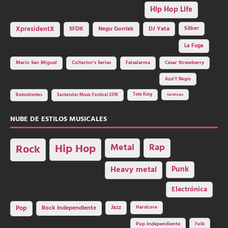
Hip Hop Life
SFDK
Negu Gorriak
XpresidentX
DJ Yata
Sôber
La Fuga
Mario San Miguel
Collector's Series
Falsalarma
César Strawberry
Azul Y Negro
Tote King
Reincidentes
Santander Music Festival 2019
Saratoga
NUBE DE ESTILOS MUSICALES
Hip Hop
Metal
Rap
Rock
Heavy metal
Punk
Electrónica
Rock independiente
Jazz
Hardcore
Pop
Pop Independiente
Folk