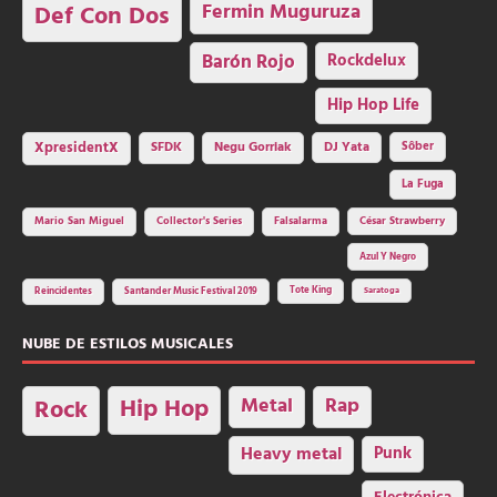
Fermin Muguruza
Def Con Dos
Barón Rojo
Rockdelux
Hip Hop Life
SFDK
Negu Gorriak
XpresidentX
DJ Yata
Sôber
La Fuga
Mario San Miguel
Collector's Series
Falsalarma
César Strawberry
Azul Y Negro
Tote King
Reincidentes
Santander Music Festival 2019
Saratoga
NUBE DE ESTILOS MUSICALES
Hip Hop
Metal
Rap
Rock
Heavy metal
Punk