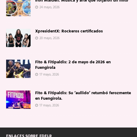
Iron Maiden: Música y arte que forjaron un mito
24 mayo, 2026
XpresidentX: Rockeros certificados
20 mayo, 2026
Fito & Fitipaldis: 2 de mayo de 2026 en
Fuengirola
17 mayo, 2026
Fito & Fitipaldis: Su ‘aullido’ retumbó ferozmente
en Fuengirola.
17 mayo, 2026
ENLACES SOBRE FDELR