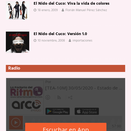
El Nido del Cuco: Viva la vida de colores
18 enero, 2009
Florián Manuel Pérez Sánchez
El Nido del Cuco: Versión 1.0
10 noviembre, 2008
importaciones
Radio