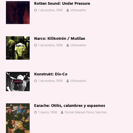
Rotten Sound: Under Pressure
1 diciembre, 1998
littlewalter
Narco: Kilikotrón / Mutilao
1 diciembre, 1998
littlewalter
Konstrukt: Dis-Co
1 diciembre, 1998
littlewalter
Earache: Otitis, calambres y espasmos
1 marzo, 1998
Florián Manuel Pérez Sánchez