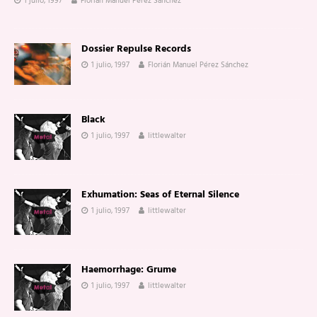
1 julio, 1997
Florián Manuel Pérez Sánchez
Dossier Repulse Records
1 julio, 1997
Florián Manuel Pérez Sánchez
Black
1 julio, 1997
littlewalter
Exhumation: Seas of Eternal Silence
1 julio, 1997
littlewalter
Haemorrhage: Grume
1 julio, 1997
littlewalter