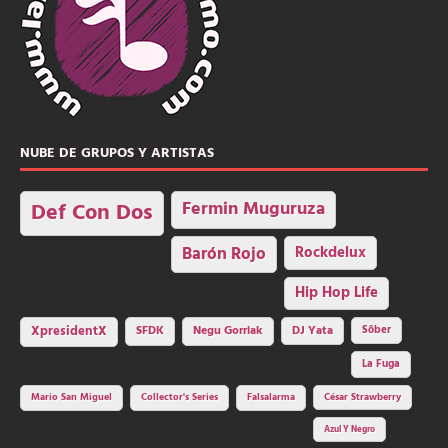
NUBE DE GRUPOS Y ARTISTAS
Fermin Muguruza
Def Con Dos
Barón Rojo
Rockdelux
Hip Hop Life
SFDK
Negu Gorriak
XpresidentX
DJ Yata
Sôber
La Fuga
Mario San Miguel
Collector's Series
Falsalarma
César Strawberry
Azul Y Negro