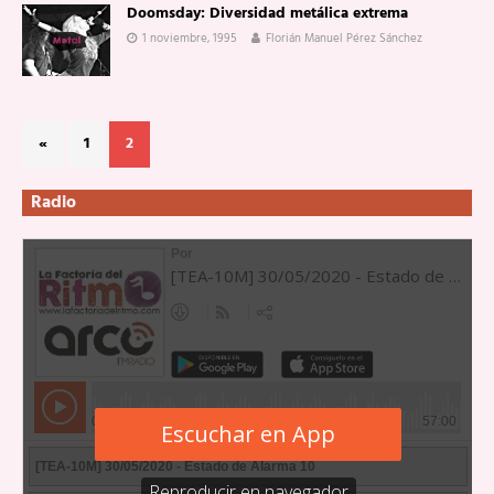
Doomsday: Diversidad metálica extrema
1 noviembre, 1995
Florián Manuel Pérez Sánchez
«
1
2
Radio