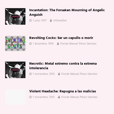
Incantation: The Forsaken Mourning of Angelic
Anguish
1 julio, 1997
littlewalter
Revolting Cocks: Ser un capullo o morir
1 diciembre, 1996
Florián Manuel Pérez Sánchez
Necrotic: Metal extremo contra la extrema
intolerancia
1 noviembre, 1995
Florián Manuel Pérez Sánchez
Violent Headache: Repugna a las malicias
1 noviembre, 1995
Florián Manuel Pérez Sánchez