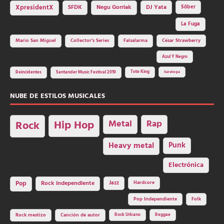
SFDK
Negu Gorriak
XpresidentX
DJ Yata
Sôber
La Fuga
Mario San Miguel
Collector's Series
Falsalarma
César Strawberry
Azul Y Negro
Tote King
Reincidentes
Santander Music Festival 2019
Saratoga
NUBE DE ESTILOS MUSICALES
Hip Hop
Metal
Rap
Rock
Heavy metal
Punk
Electrónica
Rock independiente
Jazz
Hardcore
Pop
Pop Independiente
Folk
Rock Urbano
Reggae
Rock mestizo
Canción de autor