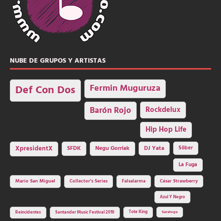
NUBE DE GRUPOS Y ARTISTAS
Fermin Muguruza
Def Con Dos
Barón Rojo
Rockdelux
Hip Hop Life
SFDK
Negu Gorriak
XpresidentX
DJ Yata
Sôber
La Fuga
Mario San Miguel
Collector's Series
Falsalarma
César Strawberry
Azul Y Negro
Tote King
Reincidentes
Santander Music Festival 2019
Saratoga