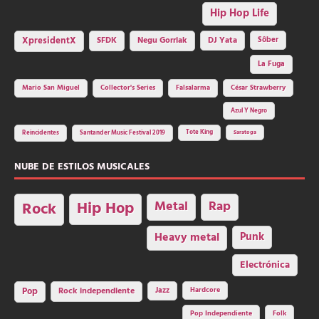
Hip Hop Life
SFDK
Negu Gorriak
XpresidentX
DJ Yata
Sôber
La Fuga
Mario San Miguel
Collector's Series
Falsalarma
César Strawberry
Azul Y Negro
Tote King
Reincidentes
Santander Music Festival 2019
Saratoga
NUBE DE ESTILOS MUSICALES
Hip Hop
Metal
Rap
Rock
Heavy metal
Punk
Electrónica
Rock independiente
Jazz
Hardcore
Pop
Pop Independiente
Folk