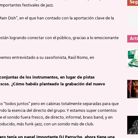
Seg
mportantes festivales de jazz.
ain Dish”, en el que han contado con la aportación clave de la
stán logrando conectar con el público, gracias a lo emocionante
Art
hemos entrevistado a su saxofonista, Raúl Romo, en
conjuntas de los instrumentos, en lugar de pistas
iscos. ¿Cómo habéis planteado la grabación del nuevo
 “todos juntos” pero en cabinas totalmente separadas para que
ando la esencia del directo del grupo. Y estamos super contentos
 el sonido fuera fresco, de directo, informal, brass band, y en
ducido, más funk-jazz, con un sonido más de club.
ro tenía un papel importante DJ Parrucho, ahora tiene una