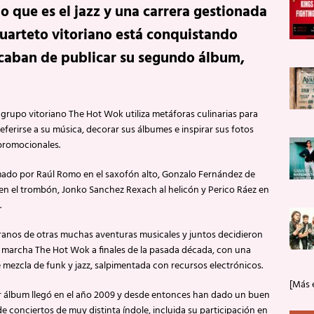
o que es el jazz y una carrera gestionada
uarteto vitoriano está conquistando
caban de publicar su segundo álbum,
l grupo vitoriano The Hot Wok utiliza metáforas culinarias para
referirse a su música, decorar sus álbumes e inspirar sus fotos
promocionales.
mado por Raúl Romo en el saxofón alto, Gonzalo Fernández de
en el trombón, Jonko Sanchez Rexach al helicón y Perico Ráez en
.
ranos de otras muchas aventuras musicales y juntos decidieron
 marcha The Hot Wok a finales de la pasada década, con una
 mezcla de funk y jazz, salpimentada con recursos electrónicos.
[Más 
r álbum llegó en el año 2009 y desde entonces han dado un buen
 conciertos de muy distinta índole, incluida su participación en