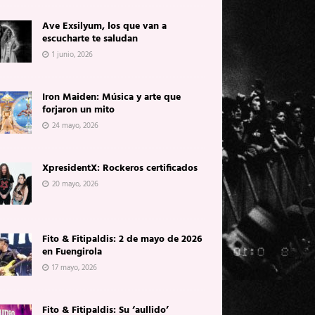
Ave Exsilyum, los que van a
escucharte te saludan
1 junio, 2026
Iron Maiden: Música y arte que
forjaron un mito
24 mayo, 2026
XpresidentX: Rockeros certificados
20 mayo, 2026
Fito & Fitipaldis: 2 de mayo de 2026
en Fuengirola
17 mayo, 2026
Fito & Fitipaldis: Su ‘aullido’