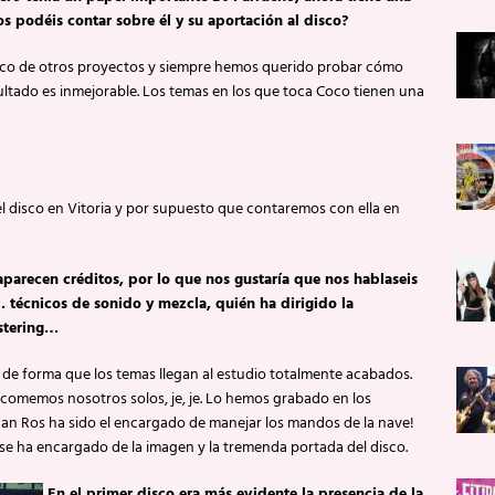
podéis contar sobre él y su aportación al disco?
 Coco de otros proyectos y siempre hemos querido probar cómo
ultado es inmejorable. Los temas en los que toca Coco tienen una
l disco en Vitoria y por supuesto que contaremos con ella en
parecen créditos, por lo que nos gustaría que nos hablaseis
 técnicos de sonido y mezcla, quién ha dirigido la
astering…
, de forma que los temas llegan al estudio totalmente acabados.
comemos nosotros solos, je, je. Lo hemos grabado en los
nan Ros ha sido el encargado de manejar los mandos de la nave!
e se ha encargado de la imagen y la tremenda portada del disco.
En el primer disco era más evidente la presencia de la