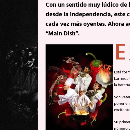
Con un sentido muy lúdico de l
desde la independencia, este c
cada vez más oyentes. Ahora a
“Main Dish”.
E
Está for
Larrinoa 
la batería
Son vete
poner en
excitante
Su prime
número de