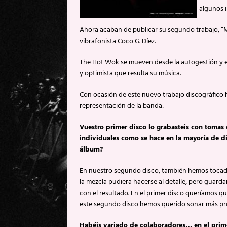
algunos i
Ahora acaban de publicar su segundo trabajo, “M
vibrafonista Coco G. Díez.
The Hot Wok se mueven desde la autogestión y e
y optimista que resulta su música.
Con ocasión de este nuevo trabajo discográfico 
representación de la banda:
Vuestro primer disco lo grabasteis con tomas 
individuales como se hace en la mayoría de d
álbum?
En nuestro segundo disco, también hemos tocado
la mezcla pudiera hacerse al detalle, pero guard
con el resultado. En el primer disco queríamos que
este segundo disco hemos querido sonar más pro
Habéis variado de colaboradores… en el prime