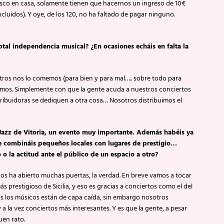
disco en casa, solamente tienen que hacernos un ingreso de 10€
cluidos). Y oye, de los 120, no ha faltado de pagar ninguno.
otal independencia musical? ¿En ocasiones echáis en falta la
tros nos lo comemos (para bien y para mal….. sobre todo para
mos. Simplemente con que la gente acuda a nuestros conciertos
ribuidoras se dediquen a otra cosa… Nosotros distribuimos el
e Jazz de Vitoria, un evento muy importante. Además habéis ya
ue combináis pequeños locales con lugares de prestigio…
lo o la actitud ante el público de un espacio a otro?
a nos ha abierto muchas puertas, la verdad. En breve vamos a tocar
 prestigioso de Sicilia, y eso es gracias a conciertos como el del
odos los músicos están de capa caída, sin embargo nosotros
la vez conciertos más interesantes. Y es que la gente, a pesar
uen rato.