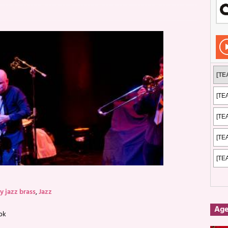
Rockeros certificados
ENTREVISTAS
dis: 2 de mayo de 2026 en Fuengirola
FOTOS
dis: Su ‘aullido’ retumbó ferozmente en Fuengirola.
REPORTAJES
s: La historia de Nintendo Vol. 2
PUBLICACIONES
y jazz brass
,
Jazz
Ag
ok