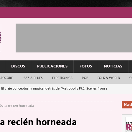
DISCOS
PUBLICACIONES
FOTOS
NOTICIAS
ARDCORE
JAZZ & BLUES
ELECTRÓNICA
POP
FOLK & WORLD
O
 El viaje conceptual y musical detrás de “Metropolis Pt.2: Scenes from a
Rad
sica recién horneada
: El rock urbano sigue en buenas manos
ENTREVISTAS
a recién horneada
os que van a escucharte te saludan
ENTREVISTAS
Música y arte que forjaron un mito
REPORTAJES