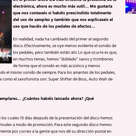
electrónica, ahora es mucho más sutil… Me gustaría
que nos contaseis si habéis prescindido totalmente
del uso de samples y también que nos explicaseis el
uso que hacéis de los pedales de efectos…
En realidad, nada ha cambiado del primer al segundo
disco. Efectivamente, se oye menos evidente el sonido de
los pedales, pero también están ahí. Lo que ocurre es que,
en muchos temas, hemos “doblado” saxos y trombones
de forma que el sonido es más acústico y menos
ndo el mismo sonido de siempre. Para los amantes de los pedales,
ta como el saxofonista son: Super Shifter de Boss, Auto Wah de
 ejemplares… ¿Cuántos habéis lanzado ahora? ¿Qué
 los cuales 10 días después de la presentación del disco hemos
stivales a modo de promoción. Para este segundo disco hemos
mente por correo a la gente que nos dé su dirección postal en