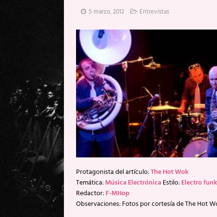
[ 20 mayo, 2026 ]
XpresidentX: 
5 marzo, 2012
Entrevistas
[ 17 mayo, 2026 ]
Fito & Fitipal
[ 17 mayo, 2026 ]
Fito & Fitipal
[ 5 agosto, 2026 ]
Florent Gorge
Protagonista del artículo:
The Hot Wok
Temática:
Música Electrónica
Estilo:
Electro funk
Redactor:
F-MHop
Observaciones: Fotos por cortesía de The Hot W