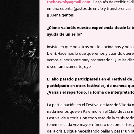
thehotwok@gmail.com
. Después de recibir el 
en una cuenta (gastos de envío y transferencia in
¡¡Buena gente!!
¿Cómo valoráis vuestra experiencia desde la t
ayuda de un sello?
Insisto en que nosotros nos lo cocinamos y noso
bien). Hacemos lo que queremos y cuando quere
vemos el horizonte muy prometedor. Que las dist
disco tan ricamente, oye.
El año pasado participasteis en el Festival d
participado en otros festivales, de manera q
¿Variáis el repertorio, la forma de interpretar
La participación en el Festival de Jazz de Vitori
nada menos que en Palermo, en el Club de Jazz más
Festival de Vitoria. Con todo esto de la crisis t
tenemos cada vez mayor número de conciertos y a 
de la crisis, sigue necesitando bailar y pasar un b