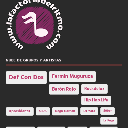
NUBE DE GRUPOS Y ARTISTAS
Fermin Muguruza
Def Con Dos
Barón Rojo
Rockdelux
Hip Hop Life
SFDK
Negu Gorriak
XpresidentX
DJ Yata
Sôber
La Fuga