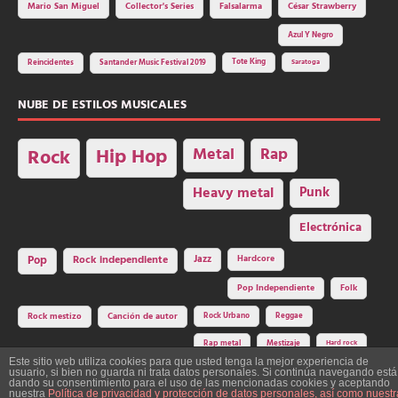
Mario San Miguel
Collector's Series
Falsalarma
César Strawberry
Azul Y Negro
Tote King
Reincidentes
Santander Music Festival 2019
Saratoga
NUBE DE ESTILOS MUSICALES
Hip Hop
Metal
Rap
Rock
Heavy metal
Punk
Electrónica
Rock independiente
Jazz
Hardcore
Pop
Pop Independiente
Folk
Rock Urbano
Reggae
Rock mestizo
Canción de autor
Rap metal
Mestizaje
Hard rock
Este sitio web utiliza cookies para que usted tenga la mejor experiencia de
usuario, si bien no guarda ni trata datos personales. Si continúa navegando está
dando su consentimiento para el uso de las mencionadas cookies y aceptando
nuestra
Política de privacidad y protección de datos personales, así como nuestr