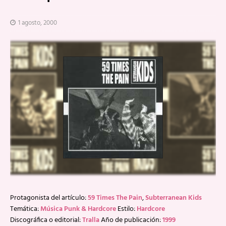
1 agosto, 2000
Protagonista del artículo:
59 Times The Pain
,
Subterranean Kids
Temática:
Música Punk & Hardcore
Estilo:
Hardcore
Discográfica o editorial:
Tralla
Año de publicación:
1999