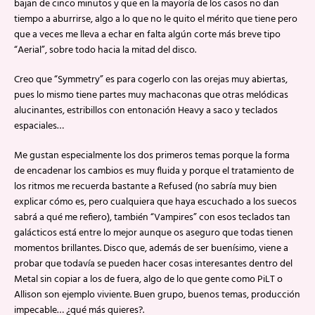
bajan de cinco minutos y que en la mayoría de los casos no dan
tiempo a aburrirse, algo a lo que no le quito el mérito que tiene pero
que a veces me lleva a echar en falta algún corte más breve tipo
“Aerial”, sobre todo hacia la mitad del disco.
Creo que “Symmetry” es para cogerlo con las orejas muy abiertas,
pues lo mismo tiene partes muy machaconas que otras melódicas
alucinantes, estribillos con entonación Heavy a saco y teclados
espaciales…
Me gustan especialmente los dos primeros temas porque la forma
de encadenar los cambios es muy fluida y porque el tratamiento de
los ritmos me recuerda bastante a Refused (no sabría muy bien
explicar cómo es, pero cualquiera que haya escuchado a los suecos
sabrá a qué me refiero), también “Vampires” con esos teclados tan
galácticos está entre lo mejor aunque os aseguro que todas tienen
momentos brillantes. Disco que, además de ser buenísimo, viene a
probar que todavía se pueden hacer cosas interesantes dentro del
Metal sin copiar a los de fuera, algo de lo que gente como PiLT o
Allison son ejemplo viviente. Buen grupo, buenos temas, producción
impecable… ¿qué más quieres?.