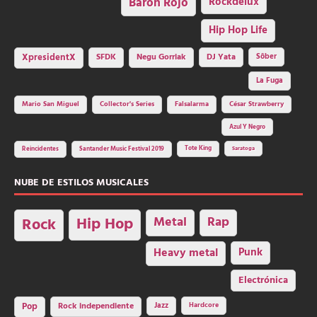
Barón Rojo
Rockdelux
Hip Hop Life
SFDK
Negu Gorriak
XpresidentX
DJ Yata
Sôber
La Fuga
Mario San Miguel
Collector's Series
Falsalarma
César Strawberry
Azul Y Negro
Tote King
Reincidentes
Santander Music Festival 2019
Saratoga
NUBE DE ESTILOS MUSICALES
Hip Hop
Metal
Rap
Rock
Heavy metal
Punk
Electrónica
Rock independiente
Jazz
Hardcore
Pop