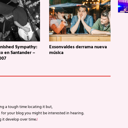
inished Sympathy:
Exsonvaldes derrama nueva
to en Santander –
música
007
g a tough time locating it but,
as for your blog you might be interested in hearing.
g it develop over time.
!