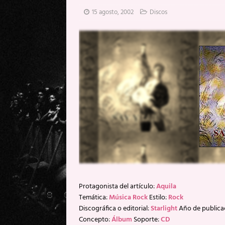
[ 20 mayo, 2026 ]
XpresidentX: 
15 agosto, 2002
Discos
[ 17 mayo, 2026 ]
Fito & Fitipal
[ 17 mayo, 2026 ]
Fito & Fitipal
[ 5 agosto, 2026 ]
Florent Gorge
Protagonista del artículo:
Aquila
Temática:
Música Rock
Estilo:
Rock
Discográfica o editorial:
Starlight
Año de publica
Concepto:
Álbum
Soporte:
CD