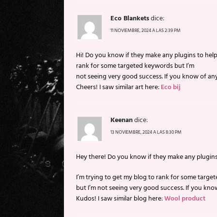
Eco Blankets
dice:
11 NOVIEMBRE, 2024 A LAS 2:39 PM
Hi! Do you know if they make any plugins to help
rank for some targeted keywords but I’m
not seeing very good success. If you know of any
Cheers! I saw similar art here:
Eco bij
Keenan
dice:
13 NOVIEMBRE, 2024 A LAS 8:30 PM
Hey there! Do you know if they make any plugins
I’m trying to get my blog to rank for some targ
but I’m not seeing very good success. If you kno
Kudos! I saw similar blog here:
Wool product