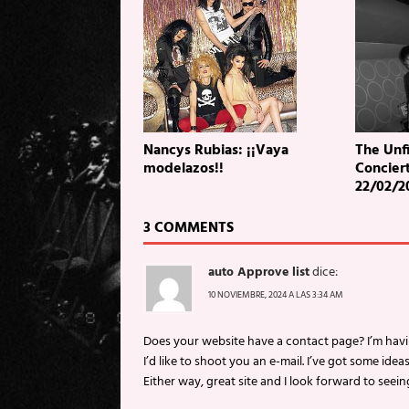
Nancys Rubias: ¡¡Vaya
The Unf
modelazos!!
Concier
22/02/2
3 COMMENTS
auto Approve list
dice:
10 NOVIEMBRE, 2024 A LAS 3:34 AM
Does your website have a contact page? I’m havin
I’d like to shoot you an e-mail. I’ve got some ide
Either way, great site and I look forward to seein