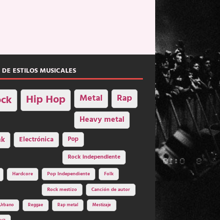
 DE ESTILOS MUSICALES
Hip Hop
Metal
Rap
ck
Heavy metal
nk
Electrónica
Pop
Rock independiente
Hardcore
Pop Independiente
Folk
Rock mestizo
Canción de autor
Urbano
Reggae
Rap metal
Mestizaje
ock