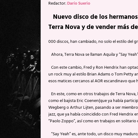
Redactor:
Darío Suerio
Nuevo disco de los hermanos 
Terra Nova y de vender más de
000 discos, han cambiado, no solo el estilo del 
Ahora, Terra Nova se llaman Aquila y “Say Yeah” 
Con este cambio, Fred y Ron Hendrix han optad
un rock muy al estilo Brian Adams o Tom Petty a
esos matices cercanos al AOR escandinavo que hi
En este, como en otros trabajos de Terra Nova, 
como el bajista Eric Coenen(que ya había particip
Wegberg o Arthur Lijten, pasando a ser miembro f
jazz, que ya había coincidido con Fred Hendrix en
“Paolo Zoppo”, así como en trabajos en solitario 
“Say Yeah” es, ante todo, un disco muy maduro, 