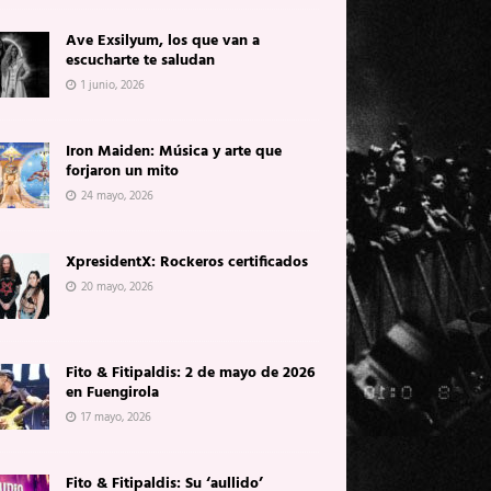
Ave Exsilyum, los que van a
escucharte te saludan
1 junio, 2026
Iron Maiden: Música y arte que
forjaron un mito
24 mayo, 2026
XpresidentX: Rockeros certificados
20 mayo, 2026
Fito & Fitipaldis: 2 de mayo de 2026
en Fuengirola
17 mayo, 2026
Fito & Fitipaldis: Su ‘aullido’