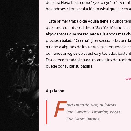
de Terra Nova tales como “Eye to eye” o “Livin` i
holandeses cierta evolución musical que hacen a
Este primer trabajo de Aquila tiene algunos tem
que abre y da titulo al disco,”Say Yeah” es una c
algo cantosa que me recuerda a la época más chor
preciosa balada “Cecelia” (con sección de cuerda
mucho a algunos de los temas más roqueros de S
con unos arreglos de acústica y teclados bastante
Disco recomendable para los amantes del rock de 
puede consultar su página:
ww
Aquila son:
F
red Hendrix: voz, guitarras.
Ron Hendrix: Teclados, voces.
Eric Derix: Baterìa.