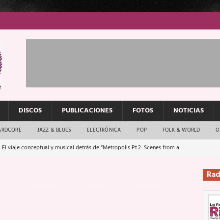
DISCOS
PUBLICACIONES
FOTOS
NOTICIAS
ARDCORE
JAZZ & BLUES
ELECTRÓNICA
POP
FOLK & WORLD
O
 El viaje conceptual y musical detrás de “Metropolis Pt.2: Scenes from a
Rad
: El rock urbano sigue en buenas manos
ENTREVISTAS
os que van a escucharte te saludan
ENTREVISTAS
Música y arte que forjaron un mito
REPORTAJES