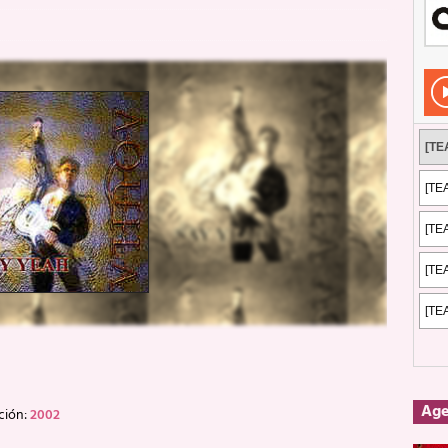
Rockeros certificados
ENTREVISTAS
dis: 2 de mayo de 2026 en Fuengirola
FOTOS
dis: Su ‘aullido’ retumbó ferozmente en Fuengirola.
REPORTAJES
s: La historia de Nintendo Vol. 2
PUBLICACIONES
Ag
ción:
2002