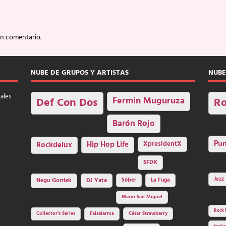
un comentario.
NUBE DE GRUPOS Y ARTISTAS
NUBE
nales
Fermin Muguruza
Def Con Dos
Ro
Barón Rojo
Pu
Rockdelux
Hip Hop Life
XpresidentX
SFDK
Jazz
Negu Gorriak
DJ Yata
Sôber
La Fuga
Mario San Miguel
Rock 
Collector's Series
Falsalarma
César Strawberry
Hard r