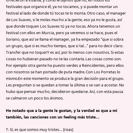
ofrecieron a Insania, y como le dijimos que no, en todos los
festivales que organice él, ya no tocamos, y si puede montar un
festival al lado de donde tú tocas te lo monta. Otro caso, el manager
de Los Suaves, si le molas mucho a la gente, eso ya no le gusta, así
que donde toquen Los Suaves tú ya no tocas. Ahora tenemos un
festival con ellos en Murcia, pero ya veremos si se hace, pues el
Soriano, que así se llama el manager, ya ha empezado “que si sobra
un grupo, que si es mucho tiempo, que si tal…” para no decir claro:
Transfer que no toque!Y es así, por lo menos con nosotros. Si estas
cosas no hubieran pasado no te las contaría. Las cosas como son.
Por ejemplo otra gente ha puesto verdes a Reincidentes, pero ellos
con nosotros se han portado de puta madre. Con Los Porretas lo
mismo.En este momento se produce la gran decisión para el grupo.
Les preguntan si se quedan a tomar la última o se van a acostar. No
hubo que pensar mucho, decidieron quedarse. Así, con esta pausa
se calmaron un poco los ánimos.
He notado que a la gente le gustan, y la verdad es que a mi
también, las canciones con un feeling más triste…
T: Sí, es que somos muy tristes… (risas)