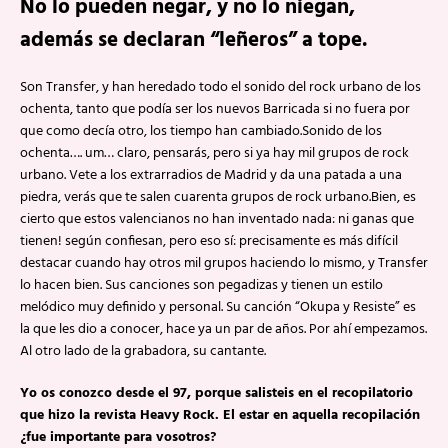
No lo pueden negar, y no lo niegan,
además se declaran “leñeros” a tope.
Son Transfer, y han heredado todo el sonido del rock urbano de los
ochenta, tanto que podía ser los nuevos Barricada si no fuera por
que como decía otro, los tiempo han cambiado.Sonido de los
ochenta…. um… claro, pensarás, pero si ya hay mil grupos de rock
urbano. Vete a los extrarradios de Madrid y da una patada a una
piedra, verás que te salen cuarenta grupos de rock urbano.Bien, es
cierto que estos valencianos no han inventado nada: ni ganas que
tienen! según confiesan, pero eso sí: precisamente es más difícil
destacar cuando hay otros mil grupos haciendo lo mismo, y Transfer
lo hacen bien. Sus canciones son pegadizas y tienen un estilo
melódico muy definido y personal. Su canción “Okupa y Resiste” es
la que les dio a conocer, hace ya un par de años. Por ahí empezamos.
Al otro lado de la grabadora, su cantante.
Yo os conozco desde el 97, porque salisteis en el recopilatorio
que hizo la revista Heavy Rock. El estar en aquella recopilación
¿fue importante para vosotros?