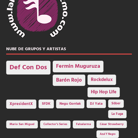
NUBE DE GRUPOS Y ARTISTAS
Fermin Muguruza
Def Con Dos
Barón Rojo
Rockdelux
Hip Hop Life
SFDK
Negu Gorriak
XpresidentX
DJ Yata
Sôber
La Fuga
Mario San Miguel
Collector's Series
Falsalarma
César Strawberry
Azul Y Negro