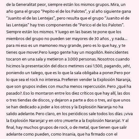
de la Generalitat peor, siempre están los mismos grupos. Mira, un
año gana el grupo “Pepito el de los Palotes”, y al año siguiente gana
“Juanito el de las Lentejas”, pero resulta que el grupo “Juanito el de
las Lentejas” hay tres componentes de “Perico el de los Palotes”.
Siempre están los mismos. Y luego en las bases te pone que los
miembros del grupo no pueden ser mayores de 30 años , y nada…
para mi eso es un mamoneo muy grande, pero es lo que hay, y te
tienes que mover.Pero luego gente hay un mogollón. Reincidentes
tocaron en una sala y metieron a 3.000 personas. Nosotros cuando
hicimos la presentación del disco metimos casi 1.500, pagando, ¡eh!,
poniendo un talego, que es lo que la sala obligaba a poner.Pero por
lo que sea el rock no interesa. Prefieren vender la Explosión Naranja,
que son grupos indies con mucha menos repercusión. Pero ¿qué ha
pasado?. Eso lo montaron entre los diez críticos que hay allí, las dos
o tres tiendas de discos, y dejaron a parte a dos o tres, así que unos
se han dedicado a joder a los otros y la Explosión Naranja no ha
salido adelante. Pero claro, en los periódicos sale todos los días: ¡viva
la Explosión Naranja! y en otro ¡muerte a la Explosión Naranja!. Y al
final, hay muchos grupos de rock, o de metal, que tienen que salir
adelante como pueden, como Insania, que ha firmado con el