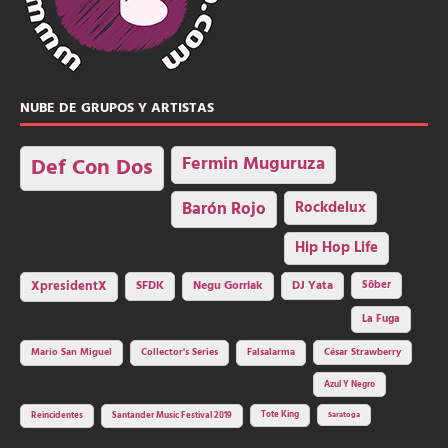
NUBE DE GRUPOS Y ARTISTAS
Fermin Muguruza
Def Con Dos
Barón Rojo
Rockdelux
Hip Hop Life
SFDK
Negu Gorriak
XpresidentX
DJ Yata
Sôber
La Fuga
Mario San Miguel
Collector's Series
Falsalarma
César Strawberry
Azul Y Negro
Tote King
Reincidentes
Santander Music Festival 2019
Saratoga