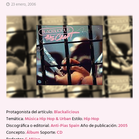
23 enero, 2006
Protagonista del artículo:
Blackalicious
Temática:
Música Hip Hop & Urban
Estilo:
Hip Hop
Discográfica o editorial:
Anti-Pias Spain
Año de publicación:
2005
Concepto:
Álbum
Soporte:
CD