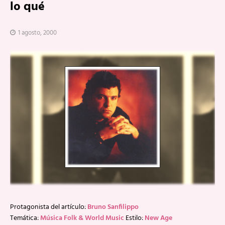
lo qué
1 agosto, 2000
Protagonista del artículo:
Bruno Sanfilippo
Temática:
Música Folk & World Music
Estilo:
New Age