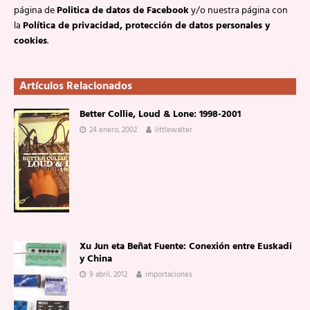
página de
Politica de datos de Facebook
y/o nuestra página con
la
Política de privacidad, protección de datos personales y
cookies
.
Artículos Relacionados
Better Collie, Loud & Lone: 1998-2001
24 enero, 2002
littlewalter
Xu Jun eta Beñat Fuente: Conexión entre Euskadi
y China
9 abril, 2012
importaciones