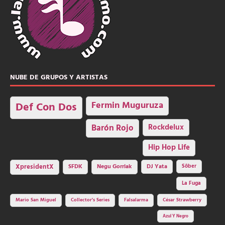
NUBE DE GRUPOS Y ARTISTAS
Fermin Muguruza
Def Con Dos
Barón Rojo
Rockdelux
Hip Hop Life
SFDK
Negu Gorriak
XpresidentX
DJ Yata
Sôber
La Fuga
Mario San Miguel
Collector's Series
Falsalarma
César Strawberry
Azul Y Negro