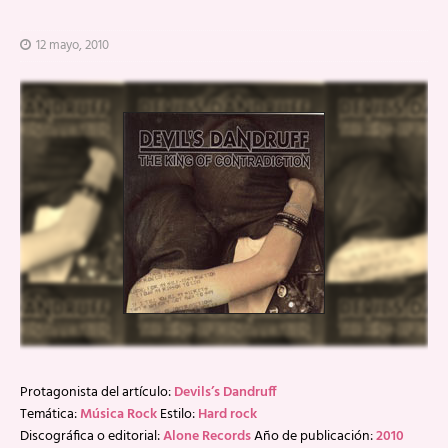
12 mayo, 2010
Protagonista del artículo:
Devils’s Dandruff
Temática:
Música Rock
Estilo:
Hard rock
Discográfica o editorial:
Alone Records
Año de publicación:
2010