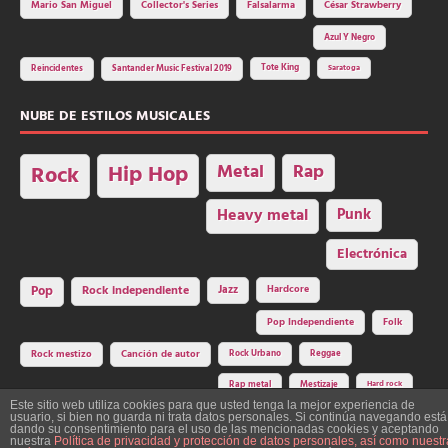
Mario San Miguel
Collector's Series
Falsalarma
César Strawberry
Azul Y Negro
Tote King
Reincidentes
Santander Music Festival 2019
Saratoga
NUBE DE ESTILOS MUSICALES
Hip Hop
Metal
Rap
Rock
Heavy metal
Punk
Electrónica
Rock independiente
Jazz
Hardcore
Pop
Pop Independiente
Folk
Rock Urbano
Reggae
Rock mestizo
Canción de autor
Rap metal
Mestizaje
Hard rock
Este sitio web utiliza cookies para que usted tenga la mejor experiencia de
usuario, si bien no guarda ni trata datos personales. Si continúa navegando está
dando su consentimiento para el uso de las mencionadas cookies y aceptando
nuestra
Política de privacidad y protección de datos personales, así como nuestr
Construcción y diseño: La Factoría del Ritmo Art Studio. Edita: Asociación