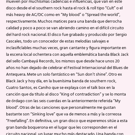
mueven por muchísimas cadencias e influencias, que van en este
disco desde el el southern rock hasta el rock & roll tipo “Cult” o el
más heavy de AC/DC como en “My blood” o “Spread the world”,
respectivamente. Muchos matices para una banda que derrocha
calidad y poco a poco se van abriendo camino en el difícil circuito
del hard rock nacional. El disco fue grabado y producido por Sergio
Cascales, todo un conocedor de estas melodías salvajes e
inclasificlables muchas veces, gran cantante y figura importante en
la escena local ochentera con aquella emblemática banda Black Jack
del sello Cambayá Records, los mismos que desde hace unos 20
años no han dejado de celebrar el Festival Internacional del Blues de
Antequera. Mete un solo fantástico en “Sun don’t shine”. Otro ex
Black Jack y hoy día, en la buenísima banda de southern rock,
Cuatro Santos, es Caniho que se explaya con el talk box en la
canción que da título al disco “King of contradiction” y se lo monta
de órdago con las seis cuerdas en la anteriormente referida “My
blood”. Otras de las canciones que personalmente me gustan
bastante son “Sinking love” que va de menos a más y la correosa
“Freefalling”. En definitiva, un gran disco que esperemos sitúe a esta
gran banda boquerona en el lugar que les corresponden en el
circuito nacional, un lugar mucho más destacado. Una banda con