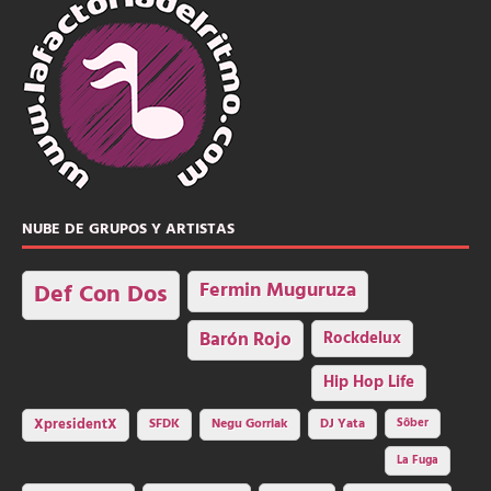
NUBE DE GRUPOS Y ARTISTAS
Fermin Muguruza
Def Con Dos
Barón Rojo
Rockdelux
Hip Hop Life
SFDK
Negu Gorriak
XpresidentX
DJ Yata
Sôber
La Fuga