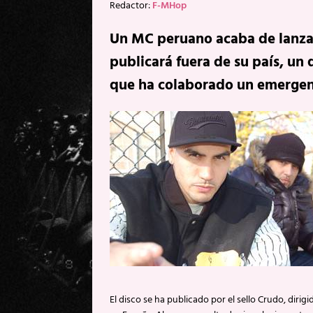
Redactor:
F-MHop
Un MC peruano acaba de lanza
publicará fuera de su país, un 
que ha colaborado un emergent
El disco se ha publicado por el sello Crudo, diri