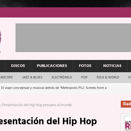
DISCOS
PUBLICACIONES
FOTOS
NOTICIAS
ARDCORE
JAZZ & BLUES
ELECTRÓNICA
POP
FOLK & WORLD
O
 El viaje conceptual y musical detrás de “Metropolis Pt.2: Scenes from a
Rad
: Presentación del Hip Hop peruano al mundo
: El rock urbano sigue en buenas manos
ENTREVISTAS
esentación del Hip Hop
os que van a escucharte te saludan
ENTREVISTAS
Música y arte que forjaron un mito
REPORTAJES