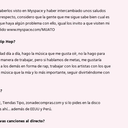
haberlos visto en Myspace y haber intercambiado unos saludos
respecto, considero que la gente que me sigue sabe bien cual es
que haya algún problema con ello, igual los invito a que visiten mi
fundido www.myspace.com/MIJATO
 Hip Hop?
ad día a día, hago la música que me gusta oír, no la hago para
 manera de trabajar, pero si hablamos de metas, me gustaría
a los demás en forma de rap, trabajar con los artistas con los que
música que la mía y lo más importante, seguir divirtiéndome con
m?
 Tiendas Tipo, zonadecompras.com y si lo pides en la disco
ás ahí… además de EEUU y Perú.
evas canciones al directo?