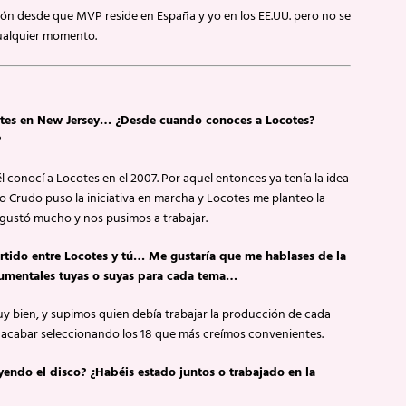
ón desde que MVP reside en España y yo en los EE.UU. pero no se
 cualquier momento.
otes en New Jersey… ¿Desde cuando conoces a Locotes?
?
 conocí a Locotes en el 2007. Por aquel entonces ya tenía la idea
lo Crudo puso la iniciativa en marcha y Locotes me planteo la
 gustó mucho y nos pusimos a trabajar.
artido entre Locotes y tú… Me gustaría que me hablases de la
rumentales tuyas o suyas para cada tema…
 bien, y supimos quien debía trabajar la producción de cada
ra acabar seleccionando los 18 que más creímos convenientes.
endo el disco? ¿Habéis estado juntos o trabajado en la