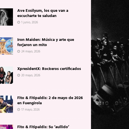
Ave Exsilyum, los que van a
escucharte te saludan
1 junio, 2026
Iron Maiden: Música y arte que
forjaron un mito
24 mayo, 2026
XpresidentX: Rockeros certificados
20 mayo, 2026
Fito & Fitipaldis: 2 de mayo de 2026
en Fuengirola
17 mayo, 2026
Fito & Fitipaldis: Su ‘aullido’