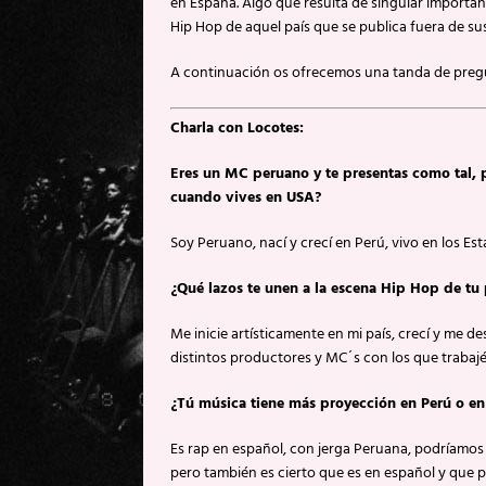
en España. Algo que resulta de singular importanc
Hip Hop de aquel país que se publica fuera de sus
A continuación os ofrecemos una tanda de pregu
Charla con Locotes:
Eres un MC peruano y te presentas como tal, 
cuando vives en USA?
Soy Peruano, nací y crecí en Perú, vivo en los 
¿Qué lazos te unen a la escena Hip Hop de tu 
Me inicie artísticamente en mi país, crecí y me d
distintos productores y MC´s con los que trabajé
¿Tú música tiene más proyección en Perú o en
Es rap en español, con jerga Peruana, podríamos
pero también es cierto que es en español y que 