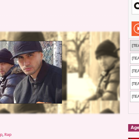
Rockeros certificados
ENTREVISTAS
dis: 2 de mayo de 2026 en Fuengirola
FOTOS
dis: Su ‘aullido’ retumbó ferozmente en Fuengirola.
REPORTAJES
s: La historia de Nintendo Vol. 2
PUBLICACIONES
Ag
op
,
Rap