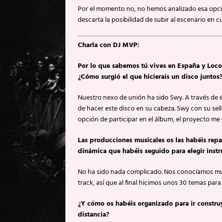
Por el momento no, no hemos analizado esa opci
descarta la posibilidad de subir al escenario en
Charla con DJ MVP:
Por lo que sabemos tú vives en España y Loc
¿Cómo surgió el que hicierais un disco juntos
Nuestro nexo de unión ha sido Swy. A través de él
de hacer este disco en su cabeza. Swy con su sel
opción de participar en el álbum, el proyecto me
Las producciones musicales os las habéis rep
dinámica que habéis seguido para elegir inst
No ha sido nada complicado. Nos conocíamos muy
track, así que al final hicimos unos 30 temas pa
¿Y cómo os habéis organizado para ir construy
distancia?