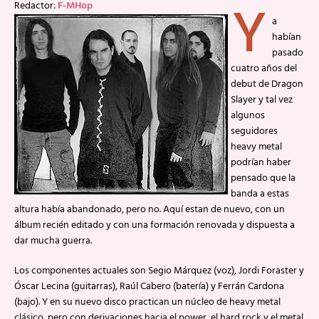
Y
Redactor:
F-MHop
a
habían
pasado
cuatro años del
debut de Dragon
Slayer y tal vez
algunos
seguidores
heavy metal
podrían haber
pensado que la
banda a estas
altura había abandonado, pero no. Aquí estan de nuevo, con un
álbum recién editado y con una formación renovada y dispuesta a
dar mucha guerra.
Los componentes actuales son Segio Márquez (voz), Jordi Foraster y
Óscar Lecina (guitarras), Raúl Cabero (batería) y Ferrán Cardona
(bajo). Y en su nuevo disco practican un núcleo de heavy metal
clásico, pero con derivaciones hacia el power, el hard rock y el metal