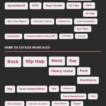
SFDK
Negu Gorriak
XpresidentX
DJ Yata
Sôber
La Fuga
Mario San Miguel
Collector's Series
Falsalarma
César Strawberry
Azul Y Negro
Tote King
Reincidentes
Santander Music Festival 2019
Saratoga
NUBE DE ESTILOS MUSICALES
Hip Hop
Metal
Rap
Rock
Heavy metal
Punk
Electrónica
Rock independiente
Jazz
Hardcore
Pop
Pop Independiente
Folk
Rock Urbano
Reggae
Rock mestizo
Canción de autor