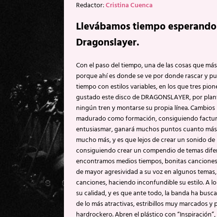
Redactor:
Cristina Cuenca
Llevábamos tiempo esperando t
Dragonslayer.
Con el paso del tiempo, una de las cosas que más
porque ahí es donde se ve por donde rascar y puli
tiempo con estilos variables, en los que tres pion
gustado este disco de DRAGONSLAYER, por plante
ningún tren y montarse su propia línea. Cambios 
madurado como formación, consiguiendo factura
entusiasmar, ganará muchos puntos cuanto más l
mucho más, y es que lejos de crear un sonido de
consiguiendo crear un compendio de temas difer
encontramos medios tiempos, bonitas canciones
de mayor agresividad a su voz en algunos temas
canciones, haciendo inconfundible su estilo. A l
su calidad, y es que ante todo, la banda ha busc
de lo más atractivas, estribillos muy marcados y
hardrockero. Abren el plástico con “Inspiración”,