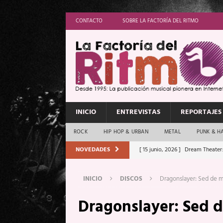
CONTACTO
SOBRE LA FACTORÍA DEL RITMO
INICIO
ENTREVISTAS
REPORTAJES
ROCK
HIP HOP & URBAN
METAL
PUNK & H
NOVEDADES
[ 15 junio, 2026 ]
Dream Theater:
Memory”
REPORTAJES
INICIO
DISCOS
Dragonslayer: Sed de m
[ 11 junio, 2026 ]
Vamos Con Todo
Dragonslayer: Sed 
[ 1 junio, 2026 ]
Ave Exsilyum, l
[ 24 mayo, 2026 ]
Iron Maiden: 