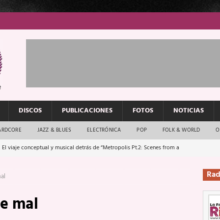
DISCOS
PUBLICACIONES
FOTOS
NOTICIAS
ARDCORE
JAZZ & BLUES
ELECTRÓNICA
POP
FOLK & WORLD
O
 El viaje conceptual y musical detrás de “Metropolis Pt.2: Scenes from a
Rad
al
: El rock urbano sigue en buenas manos
ENTREVISTAS
de mal
os que van a escucharte te saludan
ENTREVISTAS
Música y arte que forjaron un mito
REPORTAJES