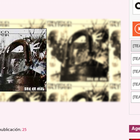
Rockeros certificados
ENTREVISTAS
dis: 2 de mayo de 2026 en Fuengirola
FOTOS
dis: Su ‘aullido’ retumbó ferozmente en Fuengirola.
REPORTAJES
s: La historia de Nintendo Vol. 2
PUBLICACIONES
Ag
ublicación:
25