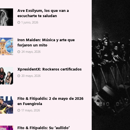
Ave Exsilyum, los que van a
escucharte te saludan
1 junio, 2026
Iron Maiden: Música y arte que
forjaron un mito
24 mayo, 2026
XpresidentX: Rockeros certificados
20 mayo, 2026
Fito & Fitipaldis: 2 de mayo de 2026
en Fuengirola
17 mayo, 2026
Fito & Fitipaldis: Su ‘aullido’