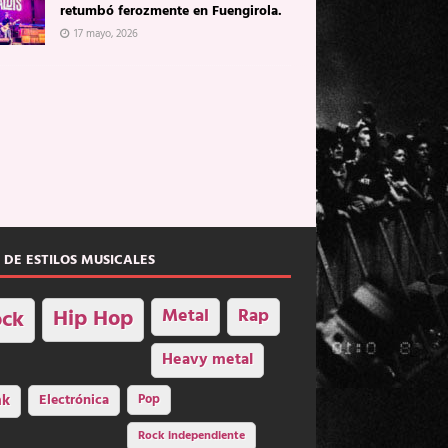
retumbó ferozmente en Fuengirola.
17 mayo, 2026
 DE ESTILOS MUSICALES
Hip Hop
Metal
Rap
ck
Heavy metal
nk
Electrónica
Pop
Rock independiente