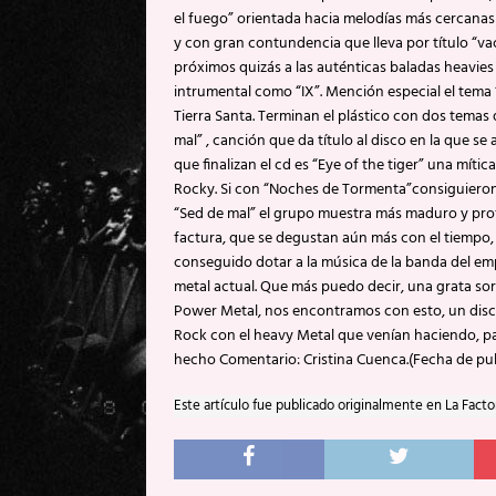
el fuego” orientada hacia melodías más cercanas
y con gran contundencia que lleva por título “va
próximos quizás a las auténticas baladas heavies 
intrumental como “IX”. Mención especial el tema
Tierra Santa. Terminan el plástico con dos temas
mal” , canción que da título al disco en la que se
que finalizan el cd es “Eye of the tiger” una míti
Rocky. Si con “Noches de Tormenta”consiguieron 
“Sed de mal” el grupo muestra más maduro y pro
factura, que se degustan aún más con el tiempo,
conseguido dotar a la música de la banda del em
metal actual. Que más puedo decir, una grata s
Power Metal, nos encontramos con esto, un disc
Rock con el heavy Metal que venían haciendo, pa
hecho Comentario: Cristina Cuenca.(Fecha de pu
Este artículo fue publicado originalmente en La Facto