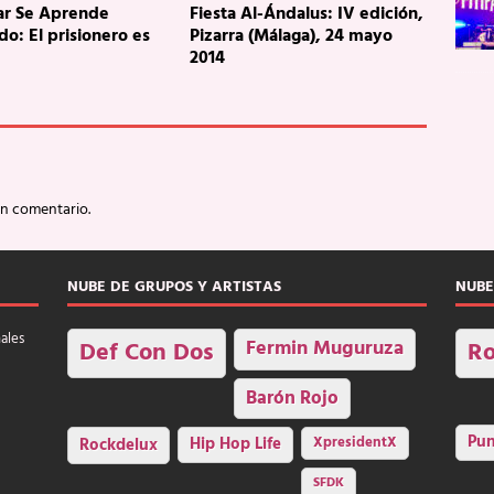
ar Se Aprende
Fiesta Al-Ándalus: IV edición,
o: El prisionero es
Pizarra (Málaga), 24 mayo
2014
un comentario.
NUBE DE GRUPOS Y ARTISTAS
NUBE
nales
Fermin Muguruza
Def Con Dos
Ro
Barón Rojo
Pu
Rockdelux
Hip Hop Life
XpresidentX
SFDK