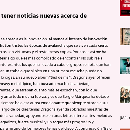
ener noticias nuevas acerca de
 se aprecia es la innovación. Al menos el intento de innovación
r. Son tristes las épocas de avalancha que se viven cada cierto
eros son virtuosos y el resto meras copias. Por cosas así me ha
ar algo que es más complicado de encontrar. No subirse a
interesantes los que ha llevado a cabo el grupo, se nota que han
r un trabajo que si bien en una primera escucha puede no
o oigas. En su nuevo álbum “Sed de mal”, Dragonslayer ofrecen
 heavy metal típico, han buscado mucho la variedad,
entes, que atrapan cuanto más se escuchan, con lo que
 y ante todo mucha fuerza, y es que Sergio Márquez ha dotado
, siempre bajo esa aurea emocionante que siempre otorga a sus
o largo de los diez temas Dragonslayer da sobradas muestras de
ado la variedad, apoyándose en unas letras interesantes, melodías
[Más 
 pegadizos, fuerza musical, y un toque más progresivo y
 para mi uno de los mejores temas del disco. A continuación “Bajo