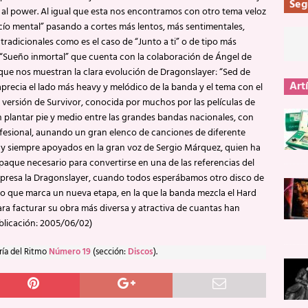
Seg
 al power. Al igual que esta nos encontramos con otro tema veloz
cío mental” pasando a cortes más lentos, más sentimentales,
tradicionales como es el caso de “Junto a ti” o de tipo más
 “Sueño inmortal” que cuenta con la colaboración de Ángel de
 que nos muestran la clara evolución de Dragonslayer: “Sed de
Art
 aprecia el lado más heavy y melódico de la banda y el tema con el
ca versión de Survivor, conocida por muchos por las películas de
plantar pie y medio entre las grandes bandas nacionales, con
fesional, aunando un gran elenco de canciones de diferente
 y siempre apoyados en la gran voz de Sergio Márquez, quien ha
paque necesario para convertirse en una de las referencias del
orpresa la Dragonslayer, cuando todos esperábamos otro disco de
o que marca un nueva etapa, en la que la banda mezcla el Hard
ra facturar su obra más diversa y atractiva de cuantas han
blicación: 2005/06/02)
ría del Ritmo
Número 19
(sección:
Discos
).