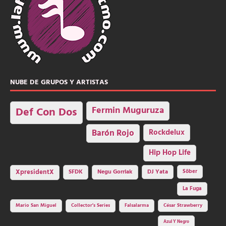
NUBE DE GRUPOS Y ARTISTAS
Fermin Muguruza
Def Con Dos
Barón Rojo
Rockdelux
Hip Hop Life
SFDK
Negu Gorriak
XpresidentX
DJ Yata
Sôber
La Fuga
Mario San Miguel
Collector's Series
Falsalarma
César Strawberry
Azul Y Negro