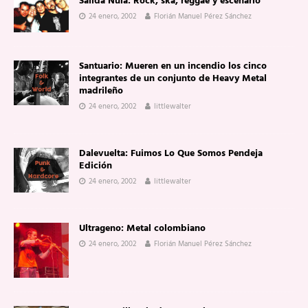
Salida Nula: Rock, ska, reggae y escenario
24 enero, 2002
Florián Manuel Pérez Sánchez
Santuario: Mueren en un incendio los cinco
integrantes de un conjunto de Heavy Metal
madrileño
24 enero, 2002
littlewalter
Dalevuelta: Fuimos Lo Que Somos Pendeja
Edición
24 enero, 2002
littlewalter
Ultrageno: Metal colombiano
24 enero, 2002
Florián Manuel Pérez Sánchez