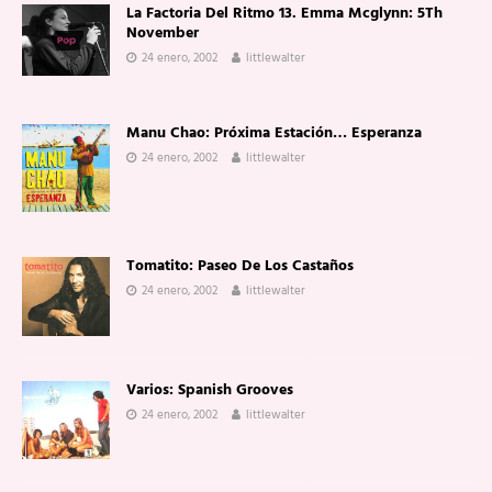
La Factoria Del Ritmo 13. Emma Mcglynn: 5Th
November
24 enero, 2002
littlewalter
Manu Chao: Próxima Estación… Esperanza
24 enero, 2002
littlewalter
Tomatito: Paseo De Los Castaños
24 enero, 2002
littlewalter
Varios: Spanish Grooves
24 enero, 2002
littlewalter