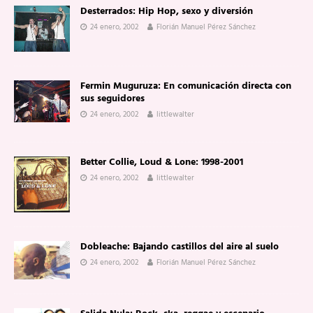
Desterrados: Hip Hop, sexo y diversión
24 enero, 2002
Florián Manuel Pérez Sánchez
Fermin Muguruza: En comunicación directa con
sus seguidores
24 enero, 2002
littlewalter
Better Collie, Loud & Lone: 1998-2001
24 enero, 2002
littlewalter
Dobleache: Bajando castillos del aire al suelo
24 enero, 2002
Florián Manuel Pérez Sánchez