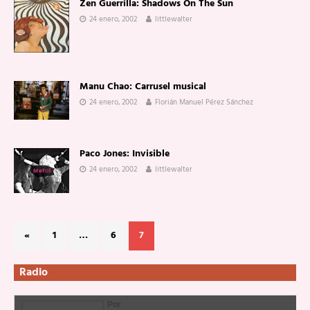
Zen Guerrilla: Shadows On The Sun
24 enero, 2002
littlewalter
Manu Chao: Carrusel musical
24 enero, 2002
Florián Manuel Pérez Sánchez
Paco Jones: Invisible
24 enero, 2002
littlewalter
«
1
…
6
7
Radio