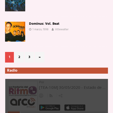
Dominus: Vol. Beat
1 marzo, 1998
littlewalter
1
2
3
»
Radio