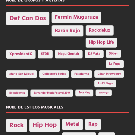
NUBE DE GRUPOS Y ARTISTAS
Fermin Muguruza
Def Con Dos
Barón Rojo
Rockdelux
Hip Hop Life
SFDK
Negu Gorriak
XpresidentX
DJ Yata
Sôber
La Fuga
Mario San Miguel
Collector's Series
Falsalarma
César Strawberry
Azul Y Negro
Tote King
Reincidentes
Santander Music Festival 2019
Saratoga
NUBE DE ESTILOS MUSICALES
Hip Hop
Metal
Rap
Rock