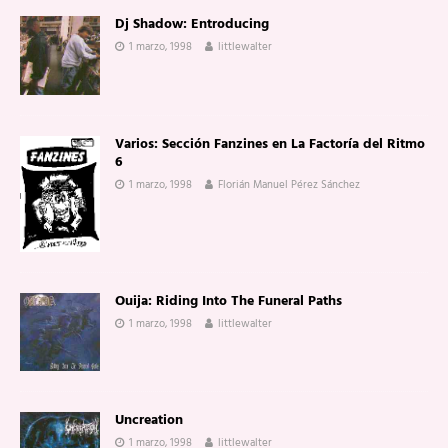
Dj Shadow: Entroducing
1 marzo, 1998
littlewalter
Varios: Sección Fanzines en La Factoría del Ritmo
6
1 marzo, 1998
Florián Manuel Pérez Sánchez
Ouija: Riding Into The Funeral Paths
1 marzo, 1998
littlewalter
Uncreation
1 marzo, 1998
littlewalter