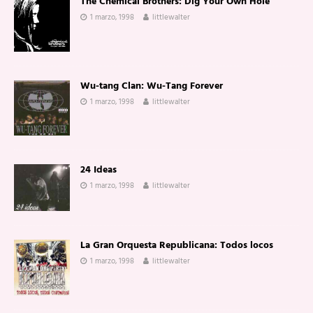
The Chemical Brothers: Dig Your Own Hole
1 marzo, 1998
littlewalter
Wu-tang Clan: Wu-Tang Forever
1 marzo, 1998
littlewalter
24 Ideas
1 marzo, 1998
littlewalter
La Gran Orquesta Republicana: Todos locos
1 marzo, 1998
littlewalter