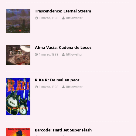
Trascendence: Eternal Stream
1 marzo, 1998
littlewalter
Alma Vacía: Cadena de Locos
1 marzo, 1998
littlewalter
R Ke R: De mal en peor
1 marzo, 1998
littlewalter
Barcode: Hard Jet Super Flash