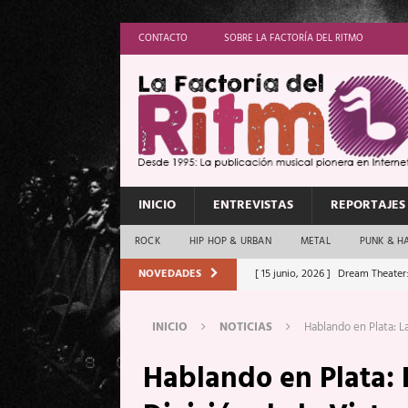
CONTACTO
SOBRE LA FACTORÍA DEL RITMO
INICIO
ENTREVISTAS
REPORTAJES
ROCK
HIP HOP & URBAN
METAL
PUNK & H
NOVEDADES
[ 15 junio, 2026 ]
Dream Theater:
Memory”
REPORTAJES
INICIO
NOTICIAS
Hablando en Plata: La
[ 11 junio, 2026 ]
Vamos Con Todo
Hablando en Plata:
[ 1 junio, 2026 ]
Ave Exsilyum, l
[ 24 mayo, 2026 ]
Iron Maiden: 