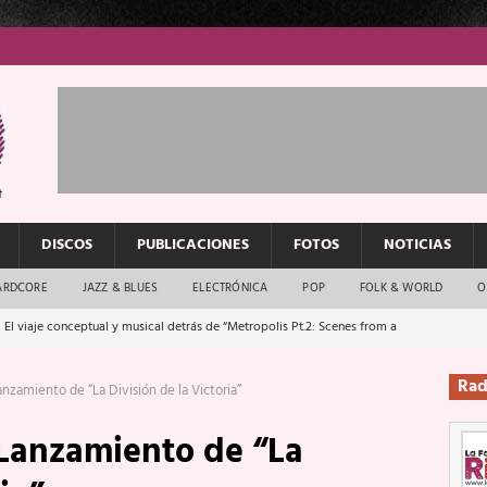
DISCOS
PUBLICACIONES
FOTOS
NOTICIAS
ARDCORE
JAZZ & BLUES
ELECTRÓNICA
POP
FOLK & WORLD
O
 El viaje conceptual y musical detrás de “Metropolis Pt.2: Scenes from a
Rad
nzamiento de “La División de la Victoria”
: El rock urbano sigue en buenas manos
ENTREVISTAS
 Lanzamiento de “La
os que van a escucharte te saludan
ENTREVISTAS
Música y arte que forjaron un mito
REPORTAJES