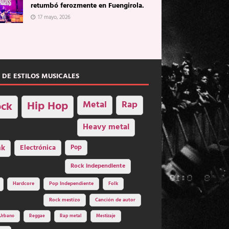
retumbó ferozmente en Fuengirola.
17 mayo, 2026
 DE ESTILOS MUSICALES
Hip Hop
Metal
Rap
ck
Heavy metal
nk
Electrónica
Pop
Rock independiente
Hardcore
Pop Independiente
Folk
Rock mestizo
Canción de autor
Urbano
Reggae
Rap metal
Mestizaje