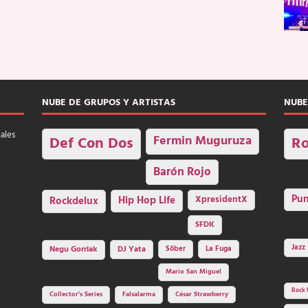
NUBE DE GRUPOS Y ARTISTAS
NUBE
nales
Fermin Muguruza
Def Con Dos
Ro
Barón Rojo
Pu
Rockdelux
Hip Hop Life
XpresidentX
SFDK
Jazz
Negu Gorriak
DJ Yata
Sôber
La Fuga
Mario San Miguel
Rock 
Collector's Series
Falsalarma
César Strawberry