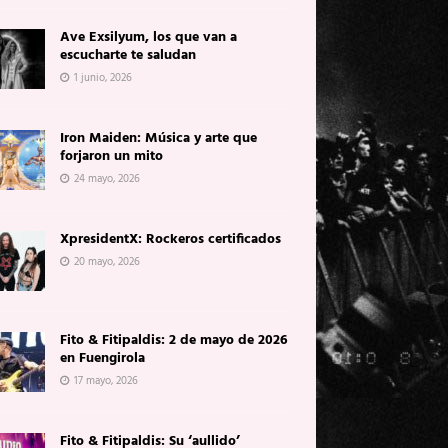
Ave Exsilyum, los que van a
escucharte te saludan
1 junio, 2026
Iron Maiden: Música y arte que
forjaron un mito
24 mayo, 2026
XpresidentX: Rockeros certificados
20 mayo, 2026
Fito & Fitipaldis: 2 de mayo de 2026
en Fuengirola
17 mayo, 2026
Fito & Fitipaldis: Su ‘aullido’