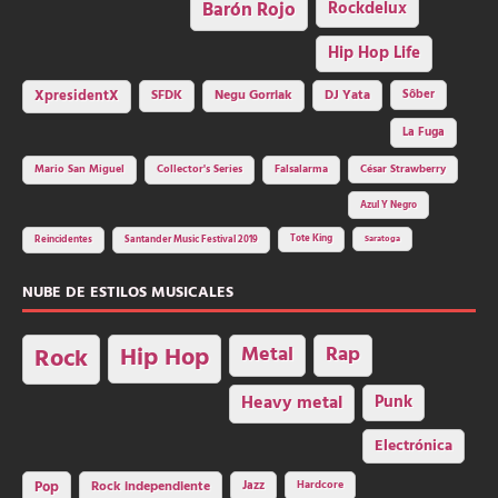
Barón Rojo
Rockdelux
Hip Hop Life
SFDK
Negu Gorriak
XpresidentX
DJ Yata
Sôber
La Fuga
Mario San Miguel
Collector's Series
Falsalarma
César Strawberry
Azul Y Negro
Tote King
Reincidentes
Santander Music Festival 2019
Saratoga
NUBE DE ESTILOS MUSICALES
Hip Hop
Metal
Rap
Rock
Heavy metal
Punk
Electrónica
Rock independiente
Jazz
Hardcore
Pop