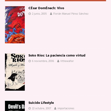
CÉsar DomÉnech: Vivo
2 junio, 2005
Florián Manuel Pérez Sánchez
Soko Ríos: La paciencia como virtud
6 noviembre, 2006
littlewalter
Suicide Lifestyle
22 octubre, 2007
importaciones