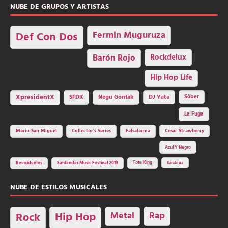
NUBE DE GRUPOS Y ARTISTAS
Fermin Muguruza
Def Con Dos
Barón Rojo
Rockdelux
Hip Hop Life
SFDK
Negu Gorriak
XpresidentX
DJ Yata
Sôber
La Fuga
Mario San Miguel
Collector's Series
Falsalarma
César Strawberry
Azul Y Negro
Tote King
Reincidentes
Santander Music Festival 2019
Saratoga
NUBE DE ESTILOS MUSICALES
Hip Hop
Metal
Rap
Rock