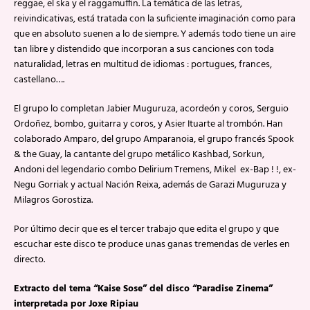
reggae, el ska y el raggamuffin. La temática de las letras,
reivindicativas, está tratada con la suficiente imaginación como para
que en absoluto suenen a lo de siempre. Y además todo tiene un aire
tan libre y distendido que incorporan a sus canciones con toda
naturalidad, letras en multitud de idiomas : portugues, frances,
castellano….
El grupo lo completan Jabier Muguruza, acordeón y coros, Serguio
Ordoñez, bombo, guitarra y coros, y Asier Ituarte al trombón. Han
colaborado Amparo, del grupo Amparanoia, el grupo francés Spook
& the Guay, la cantante del grupo metálico Kashbad, Sorkun,
Andoni del legendario combo Delirium Tremens, Mikel ex-Bap ! !, ex-
Negu Gorriak y actual Nación Reixa, además de Garazi Muguruza y
Milagros Gorostiza.
Por último decir que es el tercer trabajo que edita el grupo y que
escuchar este disco te produce unas ganas tremendas de verles en
directo.
Extracto del tema “Kaise Sose” del disco “Paradise Zinema”
interpretada por Joxe Ripiau