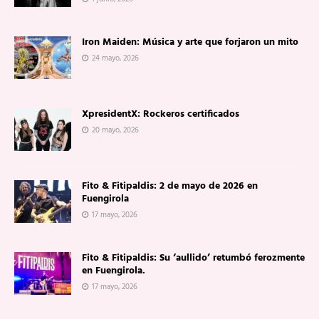
Iron Maiden: Música y arte que forjaron un mito
24 mayo, 2026
XpresidentX: Rockeros certificados
20 mayo, 2026
Fito & Fitipaldis: 2 de mayo de 2026 en
Fuengirola
17 mayo, 2026
Fito & Fitipaldis: Su ‘aullido’ retumbó ferozmente
en Fuengirola.
17 mayo, 2026