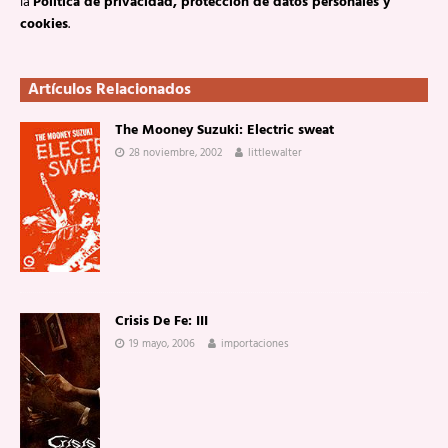
la
Política de privacidad, protección de datos personales y
cookies
.
Artículos Relacionados
The Mooney Suzuki: Electric sweat
28 noviembre, 2002
littlewalter
Crisis De Fe: III
19 mayo, 2006
importaciones