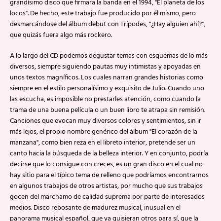
grandísimo disco que firmara la banda en el 1994, "El planeta de los
locos". De hecho, este trabajo fue producido por él mismo, pero
desmarcándose del álbum debut con Trípodes, "¿Hay alguien ahí?",
que quizás fuera algo más rockero.
A lo largo del CD podemos degustar temas con esquemas de lo más
diversos, siempre siguiendo pautas muy intimistas y apoyadas en
unos textos magníficos. Los cuales narran grandes historias como
siempre en el estilo personalísimo y exquisito de Julio. Cuando uno
las escucha, es imposible no prestarles atención, como cuando la
trama de una buena película o un buen libro te atrapa sin remisión.
Canciones que evocan muy diversos colores y sentimientos, sin ir
más lejos, el propio nombre genérico del álbum "El corazón de la
manzana", como bien reza en el libreto interior, pretende ser un
canto hacia la búsqueda de la belleza interior. Y en conjunto, podría
decirse que lo consigue con creces, es un gran disco en el cual no
hay sitio para el típico tema de relleno que podríamos encontrarnos
en algunos trabajos de otros artistas, por mucho que sus trabajos
gocen del marchamo de calidad suprema por parte de interesados
medios. Disco rebosante de madurez musical, inusual en el
panorama musical español, que ya quisieran otros para sí, que la