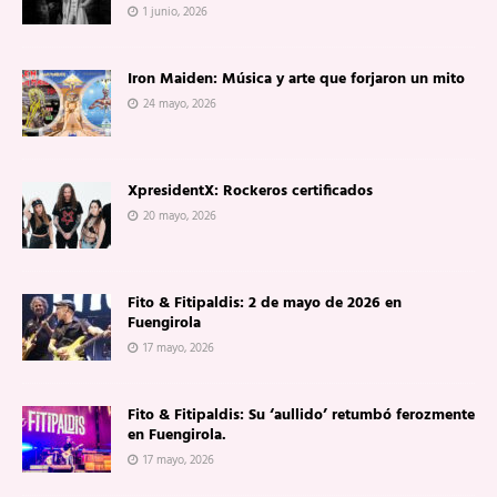
1 junio, 2026
Iron Maiden: Música y arte que forjaron un mito
24 mayo, 2026
XpresidentX: Rockeros certificados
20 mayo, 2026
Fito & Fitipaldis: 2 de mayo de 2026 en
Fuengirola
17 mayo, 2026
Fito & Fitipaldis: Su ‘aullido’ retumbó ferozmente
en Fuengirola.
17 mayo, 2026