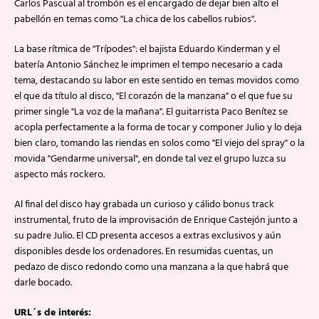
Carlos Pascual al trombón es el encargado de dejar bien alto el
pabellón en temas como "La chica de los cabellos rubios".
La base rítmica de "Trípodes": el bajista Eduardo Kinderman y el
batería Antonio Sánchez le imprimen el tempo necesario a cada
tema, destacando su labor en este sentido en temas movidos como
el que da título al disco, "El corazón de la manzana" o el que fue su
primer single "La voz de la mañana". El guitarrista Paco Benítez se
acopla perfectamente a la forma de tocar y componer Julio y lo deja
bien claro, tomando las riendas en solos como "El viejo del spray" o la
movida "Gendarme universal", en donde tal vez el grupo luzca su
aspecto más rockero.
Al final del disco hay grabada un curioso y cálido bonus track
instrumental, fruto de la improvisación de Enrique Castejón junto a
su padre Julio. El CD presenta accesos a extras exclusivos y aún
disponibles desde los ordenadores. En resumidas cuentas, un
pedazo de disco redondo como una manzana a la que habrá que
darle bocado.
URL´s de interés: