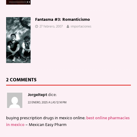
Fantasma #3: Romanticismo
27 febrero, 2007
importaciones
2 COMMENTS
JorgeItept
dice:
22 ENERO, 2025 A LAS 12:14 PM
buying prescription drugs in mexico online:
best online pharmacies
in mexico
– Mexican Easy Pharm