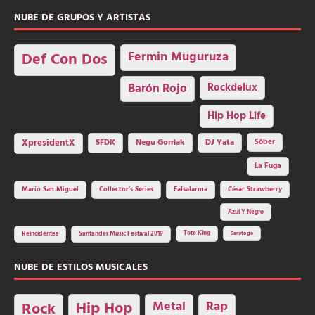
NUBE DE GRUPOS Y ARTISTAS
Fermin Muguruza
Def Con Dos
Barón Rojo
Rockdelux
Hip Hop Life
SFDK
Negu Gorriak
XpresidentX
DJ Yata
Sôber
La Fuga
Mario San Miguel
Collector's Series
Falsalarma
César Strawberry
Azul Y Negro
Tote King
Reincidentes
Santander Music Festival 2019
Saratoga
NUBE DE ESTILOS MUSICALES
Hip Hop
Metal
Rap
Rock