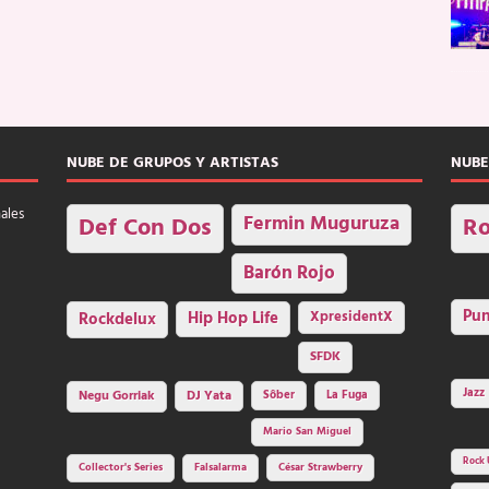
NUBE DE GRUPOS Y ARTISTAS
NUBE
nales
Fermin Muguruza
Def Con Dos
Ro
Barón Rojo
Pu
Rockdelux
Hip Hop Life
XpresidentX
SFDK
Jazz
Negu Gorriak
DJ Yata
Sôber
La Fuga
Mario San Miguel
Rock 
Collector's Series
Falsalarma
César Strawberry