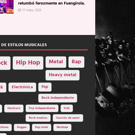
retumbó ferozmente en Fuengirola.
17 mayo, 2026
 DE ESTILOS MUSICALES
Hip Hop
Metal
Rap
ck
Heavy metal
nk
Electrónica
Pop
Rock independiente
Hardcore
Pop Independiente
Folk
Rock mestizo
Canción de autor
Urbano
Reggae
Rap metal
Mestizaje