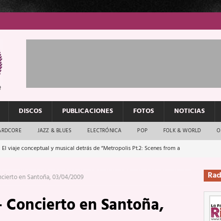
DISCOS
PUBLICACIONES
FOTOS
NOTICIAS
ARDCORE
JAZZ & BLUES
ELECTRÓNICA
POP
FOLK & WORLD
O
 El viaje conceptual y musical detrás de “Metropolis Pt.2: Scenes from a
Rad
ncierto en Santoña, 03/04/2009
: El rock urbano sigue en buenas manos
ENTREVISTAS
 Concierto en Santoña,
os que van a escucharte te saludan
ENTREVISTAS
Música y arte que forjaron un mito
REPORTAJES