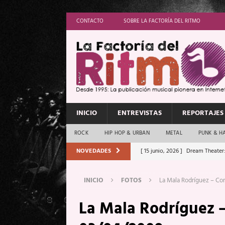
CONTACTO
SOBRE LA FACTORÍA DEL RITMO
INICIO
ENTREVISTAS
REPORTAJES
ROCK
HIP HOP & URBAN
METAL
PUNK & H
NOVEDADES
[ 15 junio, 2026 ]
Dream Theater:
Memory”
REPORTAJES
INICIO
FOTOS
La Mala Rodríguez – Co
[ 11 junio, 2026 ]
Vamos Con Todo
La Mala Rodríguez –
[ 1 junio, 2026 ]
Ave Exsilyum, l
[ 24 mayo, 2026 ]
Iron Maiden: 