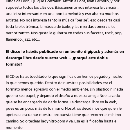
Kings of Leon, Quique Gonzalez, Antonia Font, Iván Ferreiro, y por
supuesto todos los clásicos. Básicamente nos interesa la canción,
una letra interesante en una bonita melodía y eso abarca muchos
artistas. No nos interesa tanto la música “per se”, eso descarta casi
toda la electrónica, la música de baile, y las mierdas comerciales
narcotizantes. Nos gusta la guitarra en todas sus facetas, rock, pop,
flamenco, jazz, etc…
El disco lo habéis publicado en un bonito digipack y además en
descarga libre desde vuestra web… ¿porqué este doble
formato?
El CD se ha autoeditado lo que significa que hemos pagado y hecho
lo que hemos querido. Dentro de nuestras posibilidades era el
formato menos agresivo con el medio ambiente, sin plástico ni nada
que no sea papel, y dejando el diseño a nuestra amiga Noe Lavado
que se ha encargado de darle forma. La descarga libre en la web,
pues es un poco más de lo mismo. Nosotros decidimos que quien le
apetezca escuchar nuestra propuesta tiene que recorrer el mínimo
camino. Solo teclear ladynitro.com y ya. Esa es la filosofía hasta el
momento.