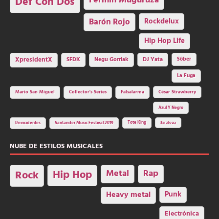
Fermin Muguruza
Def Con Dos
Barón Rojo
Rockdelux
Hip Hop Life
SFDK
Negu Gorriak
XpresidentX
DJ Yata
Sôber
La Fuga
Mario San Miguel
Collector's Series
Falsalarma
César Strawberry
Azul Y Negro
Tote King
Reincidentes
Santander Music Festival 2019
Saratoga
NUBE DE ESTILOS MUSICALES
Hip Hop
Metal
Rap
Rock
Heavy metal
Punk
Electrónica