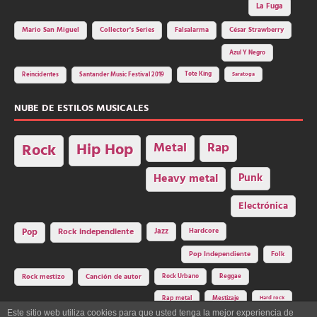
La Fuga
Mario San Miguel
Collector's Series
Falsalarma
César Strawberry
Azul Y Negro
Tote King
Reincidentes
Santander Music Festival 2019
Saratoga
NUBE DE ESTILOS MUSICALES
Hip Hop
Metal
Rap
Rock
Heavy metal
Punk
Electrónica
Rock independiente
Jazz
Hardcore
Pop
Pop Independiente
Folk
Rock Urbano
Reggae
Rock mestizo
Canción de autor
Rap metal
Mestizaje
Hard rock
Este sitio web utiliza cookies para que usted tenga la mejor experiencia de