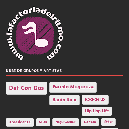
NUBE DE GRUPOS Y ARTISTAS
Fermin Muguruza
Def Con Dos
Barón Rojo
Rockdelux
Hip Hop Life
SFDK
Negu Gorriak
XpresidentX
DJ Yata
Sôber