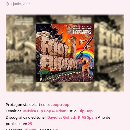
2 junio, 2005
Protagonista del artículo:
Looptroop
Temática:
Música Hip Hop & Urban
Estilo:
Hip Hop
Discográfica o editorial:
David vs Goliath
,
PIAS Spain
Año de
publicación:
25