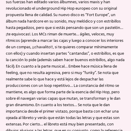
sus fuerzas han editado varios álbumnes, varios maxis y han
revolucionado el underground Hip Hop europeo con su original
propuesta llena de calidad. Su nuevo disco es “Fort Europe”, un
álbum nada hardcore en su sonido, muy melódico y con estribillos
hasta pegadizos, pero que si estás pensando que son un pastelón…
¡te equivocas!. Los MCs riman de muerte… ágiles, veloces, muy
rítmicos (aprende a marcar las cajas y luego a conocer los interiores
de un compas, ¡¡chavalito!!, si te quieres comparar mínimamente
con ellos) y cuando insertan partes “cantandas”, o estribillos, es que
la canción lo pide (además saben hacer buenos estribillos, algo nada
fácil). En cuanto a la parte musical… Embee hace música llena de
feeling, que no resulta agresiva, pero si muy “funky”. Se nota que
realmente sabe lo que hace y está lejos de despachar las
producciones con un loop repetitivo… La constancia del ritmo se
mantiene, es algo que forma parte de la esencia del Hip Hop, pero
sobre él navegan varias capas que mutan, se transforman y le dan
gran dinamismo. En cuanto a los textos… Se nota que le dan
importancia desde el primer vistazo, porque basta con echar una
ojeada al libreto y verás que están todas las letras y que estas son
extensas. Por cierto… el libreto está muy bien presentado, con
dibujos alusivos a las letras, que en su conjunto, como la referencia