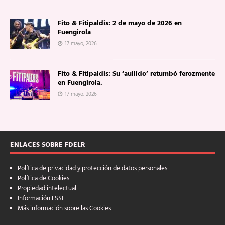
Fito & Fitipaldis: 2 de mayo de 2026 en
Fuengirola
17 mayo, 2026
Fito & Fitipaldis: Su ‘aullido’ retumbó ferozmente
en Fuengirola.
17 mayo, 2026
ENLACES SOBRE FDELR
Política de privacidad y protección de datos personales
Política de Cookies
Propiedad intelectual
Información LSSI
Más información sobre las Cookies