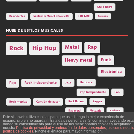
Azul Y Negro
Tote King
Reincidentes
Santander Music Festival 2019
Saratoga
NUBE DE ESTILOS MUSICALES
Hip Hop
Metal
Rap
Rock
Heavy metal
Punk
Electrónica
Rock independiente
Jazz
Hardcore
Pop
Pop Independiente
Folk
Rock Urbano
Reggae
Rock mestizo
Canción de autor
Rap metal
Mestizaje
Hard rock
Este sitio web utiliza cookies para que usted tenga la mejor experiencia de
usuario, si bien no guarda ni trata datos personales. Si continúa navegando está
dando su consentimiento para el uso de las mencionadas cookies y aceptando
nuestra
Política de privacidad y protección de datos personales, así como nuestr
Construcción y diseño: La Factoría del Ritmo Art Studio. Edita: Asociación
política de cookies
. Pinche el enlace para mayor información.