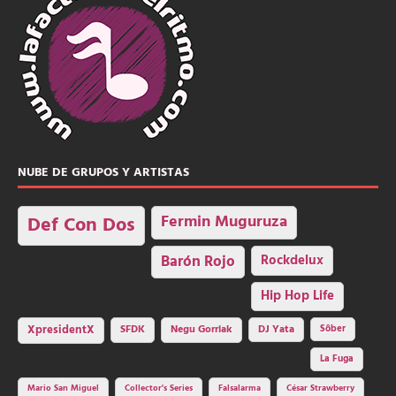
NUBE DE GRUPOS Y ARTISTAS
Fermin Muguruza
Def Con Dos
Barón Rojo
Rockdelux
Hip Hop Life
SFDK
Negu Gorriak
XpresidentX
DJ Yata
Sôber
La Fuga
Mario San Miguel
Collector's Series
Falsalarma
César Strawberry