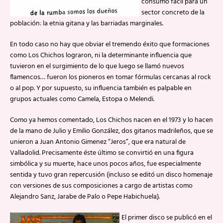
consumo fácil para un
sector concreto de la
población: la etnia gitana y las barriadas marginales.
En todo caso no hay que obviar el tremendo éxito que formaciones
como Los Chichos lograron, ni la determinante influencia que
tuvieron en el surgimiento de lo que luego se llamó nuevos
flamencos… fueron los pioneros en tomar fórmulas cercanas al rock
o al pop. Y por supuesto, su influencia también es palpable en
grupos actuales como Camela, Estopa o Melendi.
Como ya hemos comentado, Los Chichos nacen en el 1973 y lo hacen
de la mano de Julio y Emilio González, dos gitanos madrileños, que se
unieron a Juan Antonio Gimenez “Jeros”, que era natural de
Valladolid. Precisamente éste último se convirtió en una figura
simbólica y su muerte, hace unos pocos años, fue especialmente
sentida y tuvo gran repercusión (incluso se editó un disco homenaje
con versiones de sus composiciones a cargo de artistas como
Alejandro Sanz, Jarabe de Palo o Pepe Habichuela).
El primer disco se publicó en el