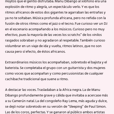
mojitos que el gentío disfrutaba. Manu Dibango al xilófono era una
explosión de ritmo y alegría, un espectáculo verlo. Y es que los
ritmos africanos de estos dos gigantes te agarraban las entrañas y
ya no te soltaban. Música profunda africana, pero no reñida con la
fusión de otros ritmos como el jazz o el tecno. Fue curioso ver un DJ
en el escenario acompañando a los músicos. Curioso pero no muy
efectivo, pues la mayoría de las veces los scratchs” de los vinilos
rasgados sobraban y no agradaron al respetable. También curioso
vislumbrar en un viaje de ida y vuelta, ritmos latinos ,que no son
causa pero sí efecto, de éstos africanos.
Extraordinarios músicos los acompañaban, sobretodo el bajista y el
baterista. Se completaba el grupo con un guitarrista y dos mujeres
como voces que acompañan y como percusionistas de cualquier
cachibache tradicional que suene a ritmo.
A destacar las voces. Trasladaban a la Africa negra. La de Manu
Dibango profundamente grave y cálida que invitaba a acercase más
a su Camerún natal. La del congoleño Ray Lema, más aguda y dulce,
se dejó notar sobretodo en su versión de “Sleeping” de Paul Simon.
Las de los coros, perfectas. Y se ganaron al público ambos artistas