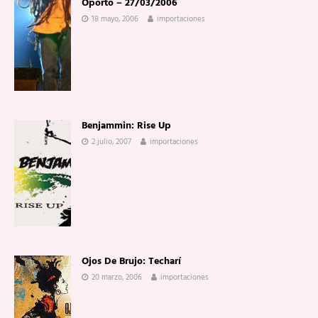
Oporto – 27/03/2006
18 mayo, 2006
importaciones
Benjammin: Rise Up
2 julio, 2007
importaciones
Ojos De Brujo: Techarí
20 marzo, 2006
importaciones