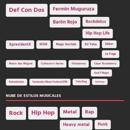
Fermin Muguruza
Def Con Dos
Barón Rojo
Rockdelux
Hip Hop Life
SFDK
Negu Gorriak
XpresidentX
DJ Yata
Sôber
La Fuga
Mario San Miguel
Collector's Series
Falsalarma
César Strawberry
Azul Y Negro
Tote King
Reincidentes
Santander Music Festival 2019
Saratoga
NUBE DE ESTILOS MUSICALES
Hip Hop
Metal
Rap
Rock
Heavy metal
Punk