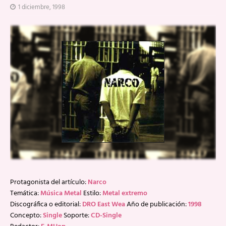
1 diciembre, 1998
Protagonista del artículo:
Narco
Temática:
Música Metal
Estilo:
Metal extremo
Discográfica o editorial:
DRO East Wea
Año de publicación:
1998
Concepto:
Single
Soporte:
CD-Single