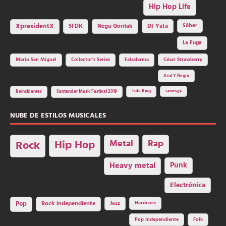
Hip Hop Life
SFDK
Negu Gorriak
XpresidentX
DJ Yata
Sôber
La Fuga
Mario San Miguel
Collector's Series
Falsalarma
César Strawberry
Azul Y Negro
Tote King
Reincidentes
Santander Music Festival 2019
Saratoga
NUBE DE ESTILOS MUSICALES
Hip Hop
Metal
Rap
Rock
Heavy metal
Punk
Electrónica
Rock independiente
Jazz
Hardcore
Pop
Pop Independiente
Folk