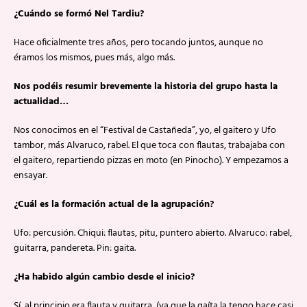
¿Cuándo se formó Nel Tardiu?
Hace oficialmente tres años, pero tocando juntos, aunque no
éramos los mismos, pues más, algo más.
Nos podéis resumir brevemente la historia del grupo hasta la
actualidad…
Nos conocimos en el “Festival de Castañeda”, yo, el gaitero y Ufo
tambor, más Alvaruco, rabel. El que toca con flautas, trabajaba con
el gaitero, repartiendo pizzas en moto (en Pinocho). Y empezamos a
ensayar.
¿Cuál es la formación actual de la agrupación?
Ufo: percusión. Chiqui: flautas, pitu, puntero abierto. Alvaruco: rabel,
guitarra, pandereta. Pin: gaita.
¿Ha habido algún cambio desde el inicio?
Sí, al principio era flauta y guitarra, (ya que la gaíta la tengo hace casi