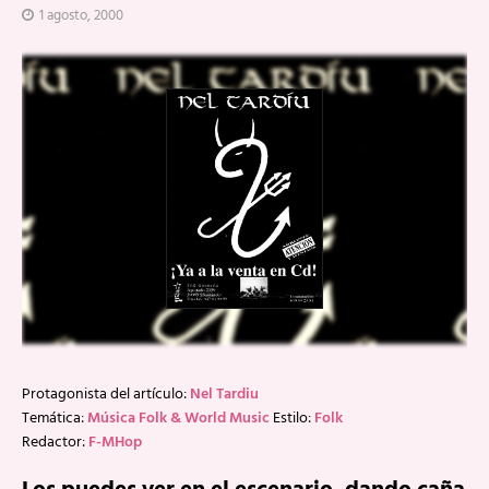
1 agosto, 2000
Protagonista del artículo:
Nel Tardiu
Temática:
Música Folk & World Music
Estilo:
Folk
Redactor:
F-MHop