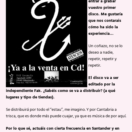
entrar a grabar
vuestro primer
disco. Me gustaría
que nos contarais
cómo ha sido la
experiencia…
Un coñazo, no se lo
deseo a nadie,
repetir, repetir y
repetir.
El disco va a ser
editado por la
independiente Fak. ¿Sabéis como se va a distribuir? (a qué
lugares y tipo de tiendas).
Se distribuirá por todo el “estau”, me imagino. Y por Cantabria a
trisca, que es donde más puede cuajar, ya que es música de por aquí.
Por lo que sé, actuáis con cierta frecuencia en Santander y en