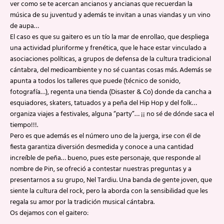
ver como se te acercan ancianos y ancianas que recuerdan la
música de su juventud y además te invitan a unas viandas y un vino
de aupa…
El caso es que su gaitero es un tío la mar de enrollao, que despliega
una actividad pluriforme y frenética, que le hace estar vinculado a
asociaciones políticas, a grupos de defensa de la cultura tradicional
cántabra, del medioambiente y no sé cuantas cosas más. Además se
apunta a todos los talleres que puede (técnico de sonido,
fotografía…), regenta una tienda (Disaster & Co) donde da cancha a
esquiadores, skaters, tatuados y a peña del Hip Hop y del folk…
organiza viajes a festivales, alguna “party”… ¡¡ no sé de dónde saca el
tiempo!!!.
Pero es que además es el número uno de la juerga, irse con él de
fiesta garantiza diversión desmedida y conoce a una cantidad
increíble de peña… bueno, pues este personaje, que responde al
nombre de Pin, se ofreció a contestar nuestras preguntas y a
presentarnos a su grupo, Nel Tardiu. Una banda de gente joven, que
siente la cultura del rock, pero la aborda con la sensibilidad que les
regala su amor por la tradición musical cántabra.
Os dejamos con el gaitero: