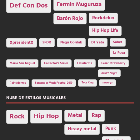
Fermin Muguruza
Def Con Dos
Barón Rojo
Rockdelux
Hip Hop Life
SFDK
Negu Gorriak
XpresidentX
DJ Yata
Sôber
La Fuga
Mario San Miguel
Collector's Series
Falsalarma
César Strawberry
Azul Y Negro
Tote King
Reincidentes
Santander Music Festival 2019
Saratoga
NUBE DE ESTILOS MUSICALES
Hip Hop
Metal
Rap
Rock
Heavy metal
Punk