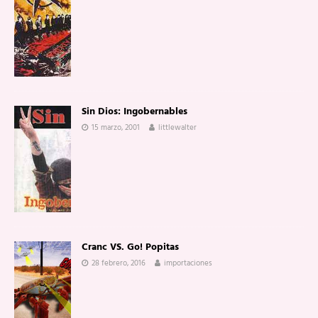
Sin Dios: Ingobernables
15 marzo, 2001
littlewalter
Cranc VS. Go! Popitas
28 febrero, 2016
importaciones