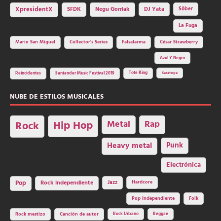
SFDK
Negu Gorriak
XpresidentX
DJ Yata
Sôber
La Fuga
Mario San Miguel
Collector's Series
Falsalarma
César Strawberry
Azul Y Negro
Tote King
Reincidentes
Santander Music Festival 2019
Saratoga
NUBE DE ESTILOS MUSICALES
Hip Hop
Metal
Rap
Rock
Heavy metal
Punk
Electrónica
Rock independiente
Jazz
Hardcore
Pop
Pop Independiente
Folk
Rock Urbano
Reggae
Rock mestizo
Canción de autor