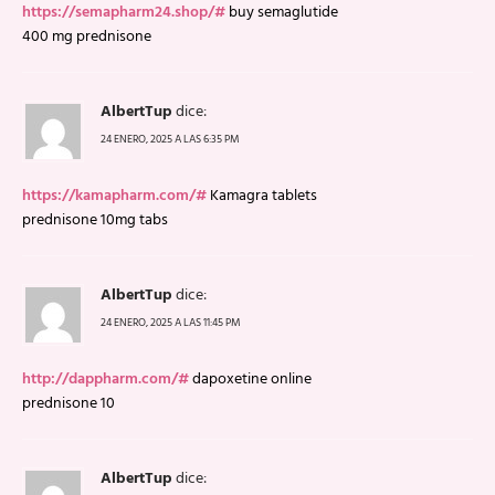
https://semapharm24.shop/#
buy semaglutide
400 mg prednisone
AlbertTup
dice:
24 ENERO, 2025 A LAS 6:35 PM
https://kamapharm.com/#
Kamagra tablets
prednisone 10mg tabs
AlbertTup
dice:
24 ENERO, 2025 A LAS 11:45 PM
http://dappharm.com/#
dapoxetine online
prednisone 10
AlbertTup
dice: