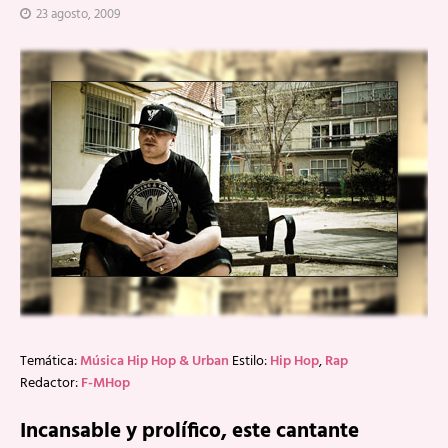
23 agosto, 2009
Temática:
Música Hip Hop & Urban
Estilo:
Hip Hop
,
Rap
Redactor:
F-MHop
Incansable y prolífico, este cantante