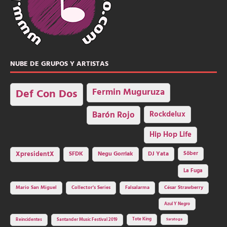
NUBE DE GRUPOS Y ARTISTAS
Fermin Muguruza
Def Con Dos
Barón Rojo
Rockdelux
Hip Hop Life
SFDK
Negu Gorriak
XpresidentX
DJ Yata
Sôber
La Fuga
Mario San Miguel
Collector's Series
Falsalarma
César Strawberry
Azul Y Negro
Tote King
Reincidentes
Santander Music Festival 2019
Saratoga