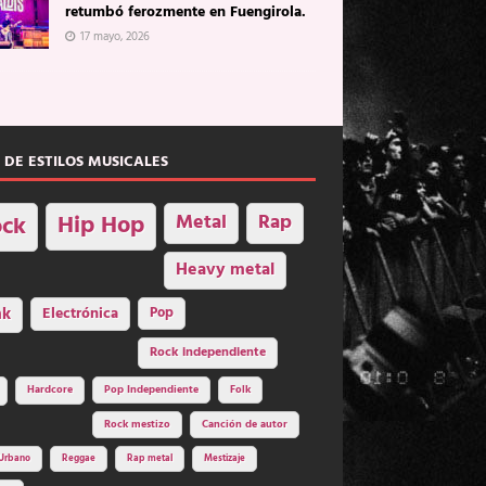
retumbó ferozmente en Fuengirola.
17 mayo, 2026
 DE ESTILOS MUSICALES
Hip Hop
Metal
Rap
ck
Heavy metal
nk
Electrónica
Pop
Rock independiente
Hardcore
Pop Independiente
Folk
Rock mestizo
Canción de autor
Urbano
Reggae
Rap metal
Mestizaje