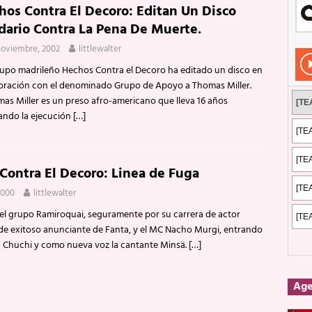
Rockeros certificados
ENTREVISTAS
hos Contra El Decoro: Editan Un Disco
idario Contra La Pena De Muerte.
dis: 2 de mayo de 2026 en Fuengirola
FOTOS
noviembre, 2002
littlewalter
dis: Su ‘aullido’ retumbó ferozmente en Fuengirola.
REPORTAJES
upo madrileño Hechos Contra el Decoro ha editado un disco en
s: La historia de Nintendo Vol. 2
PUBLICACIONES
oración con el denominado Grupo de Apoyo a Thomas Miller.
s Miller es un preso afro-americano que lleva 16 años
ando la ejecución
[…]
Contra El Decoro: Linea de Fuga
2000
littlewalter
el grupo Ramiroquai, seguramente por su carrera de actor
y de exitoso anunciante de Fanta, y el MC Nacho Murgi, entrando
ía Chuchi y como nueva voz la cantante Minsä.
[…]
Ag