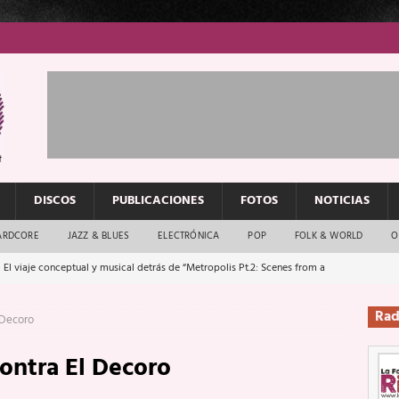
DISCOS
PUBLICACIONES
FOTOS
NOTICIAS
ARDCORE
JAZZ & BLUES
ELECTRÓNICA
POP
FOLK & WORLD
O
 El viaje conceptual y musical detrás de “Metropolis Pt.2: Scenes from a
: El rock urbano sigue en buenas manos
ENTREVISTAS
Rad
 Decoro
os que van a escucharte te saludan
ENTREVISTAS
ontra El Decoro
Música y arte que forjaron un mito
REPORTAJES