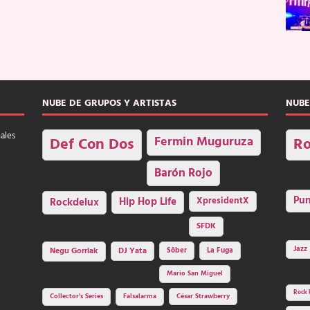
NUBE DE GRUPOS Y ARTISTAS
NUBE
nales
Fermin Muguruza
Def Con Dos
Ro
Barón Rojo
Pu
Rockdelux
Hip Hop Life
XpresidentX
SFDK
Jazz
Negu Gorriak
DJ Yata
Sôber
La Fuga
Mario San Miguel
Rock 
Collector's Series
Falsalarma
César Strawberry