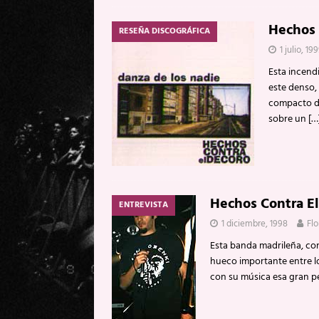
Hechos 
RESEÑA DISCOGRÁFICA
1 julio, 19
Esta incend
este denso,
compacto di
sobre un
[…
Hechos Contra El
ENTREVISTA
1 diciembre, 1998
Fl
Esta banda madrileña, co
hueco importante entre lo
con su música esa gran p