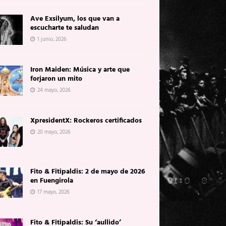
Ave Exsilyum, los que van a
escucharte te saludan
1 junio, 2026
Iron Maiden: Música y arte que
forjaron un mito
24 mayo, 2026
XpresidentX: Rockeros certificados
20 mayo, 2026
Fito & Fitipaldis: 2 de mayo de 2026
en Fuengirola
17 mayo, 2026
Fito & Fitipaldis: Su ‘aullido’