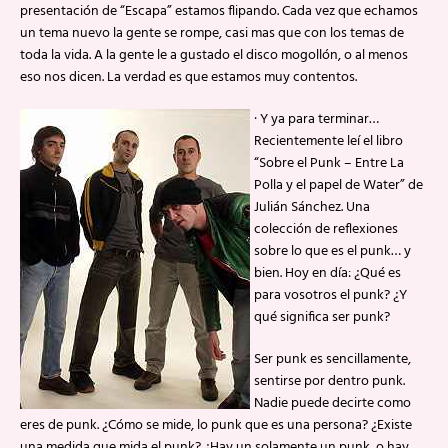
presentación de “Escapa” estamos flipando. Cada vez que echamos
un tema nuevo la gente se rompe, casi mas que con los temas de
toda la vida. A la gente le a gustado el disco mogollón, o al menos
eso nos dicen. La verdad es que estamos muy contentos.
· Y ya para terminar…
Recientemente leí el libro
“Sobre el Punk – Entre La
Polla y el papel de Water” de
Julián Sánchez. Una
colección de reflexiones
sobre lo que es el punk… y
bien. Hoy en día: ¿Qué es
para vosotros el punk? ¿Y
qué significa ser punk?
Ser punk es sencillamente,
sentirse por dentro punk.
Nadie puede decirte como
eres de punk. ¿Cómo se mide, lo punk que es una persona? ¿Existe
una medida que mida el punk? ¿Hay un solamente un punk, o hay