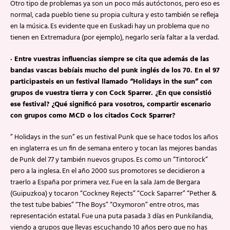
Otro tipo de problemas ya son un poco más autóctonos, pero eso es
normal, cada pueblo tiene su propia cultura y esto también se refleja
en la música. Es evidente que en Euskadi hay un problema que no
tienen en Extremadura (por ejemplo), negarlo sería faltar a la verdad.
· Entre vuestras influencias siempre se cita que además de las
bandas vascas bebíais mucho del punk inglés de los 70. En el 97
participasteis en un festival llamado “Holidays in the sun” con
grupos de vuestra tierra y con Cock Sparrer. ¿En que consistió
ese festival? ¿Qué significó para vosotros, compartir escenario
con grupos como MCD o los citados Cock Sparrer?
” Holidays in the sun” es un festival Punk que se hace todos los años
en inglaterra es un fin de semana entero y tocan las mejores bandas
de Punk del 77 y también nuevos grupos. Es como un “Tintorock”
pero a la inglesa. En el año 2000 sus promotores se decidieron a
traerlo a España por primera vez. Fue en la sala Jam de Bergara
(Guipuzkoa) y tocaron “Cockney Rejects” “Cock Saparrer” “Pether &
the test tube babies” “The Boys” “Oxymoron” entre otros, mas
representación estatal. Fue una puta pasada 3 días en Punkilandia,
viendo a grupos que llevas escuchando 10 años pero que no has