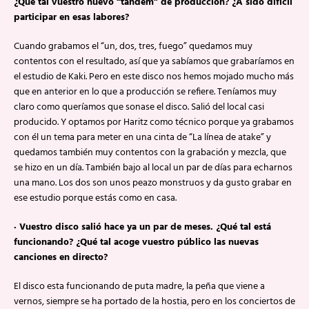
¿Qué tal vuestro nuevo “tandem” de producción? ¿A sido difícil
participar en esas labores?
Cuando grabamos el “un, dos, tres, fuego” quedamos muy
contentos con el resultado, así que ya sabíamos que grabaríamos en
el estudio de Kaki. Pero en este disco nos hemos mojado mucho más
que en anterior en lo que a producción se refiere. Teníamos muy
claro como queríamos que sonase el disco. Salió del local casi
producido. Y optamos por Haritz como técnico porque ya grabamos
con él un tema para meter en una cinta de “La línea de atake” y
quedamos también muy contentos con la grabación y mezcla, que
se hizo en un día. También bajo al local un par de días para echarnos
una mano. Los dos son unos peazo monstruos y da gusto grabar en
ese estudio porque estás como en casa.
· Vuestro disco salió hace ya un par de meses. ¿Qué tal está
funcionando? ¿Qué tal acoge vuestro público las nuevas
canciones en directo?
El disco esta funcionando de puta madre, la peña que viene a
vernos, siempre se ha portado de la hostia, pero en los conciertos de