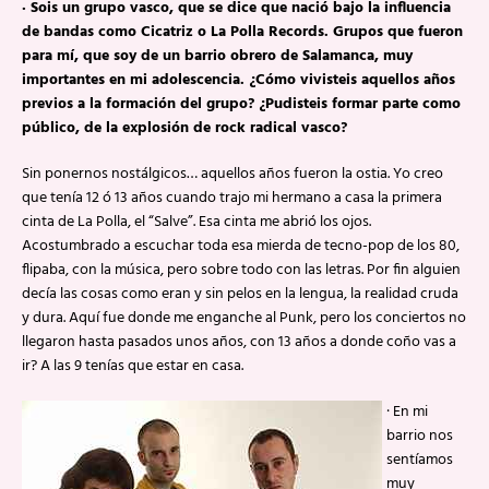
· Sois un grupo vasco, que se dice que nació bajo la influencia
de bandas como Cicatriz o La Polla Records. Grupos que fueron
para mí, que soy de un barrio obrero de Salamanca, muy
importantes en mi adolescencia. ¿Cómo vivisteis aquellos años
previos a la formación del grupo? ¿Pudisteis formar parte como
público, de la explosión de rock radical vasco?
Sin ponernos nostálgicos… aquellos años fueron la ostia. Yo creo
que tenía 12 ó 13 años cuando trajo mi hermano a casa la primera
cinta de La Polla, el “Salve”. Esa cinta me abrió los ojos.
Acostumbrado a escuchar toda esa mierda de tecno-pop de los 80,
flipaba, con la música, pero sobre todo con las letras. Por fin alguien
decía las cosas como eran y sin pelos en la lengua, la realidad cruda
y dura. Aquí fue donde me enganche al Punk, pero los conciertos no
llegaron hasta pasados unos años, con 13 años a donde coño vas a
ir? A las 9 tenías que estar en casa.
· En mi
barrio nos
sentíamos
muy