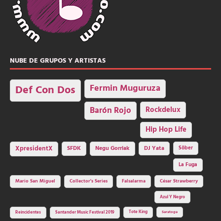
NUBE DE GRUPOS Y ARTISTAS
Fermin Muguruza
Def Con Dos
Barón Rojo
Rockdelux
Hip Hop Life
SFDK
Negu Gorriak
XpresidentX
DJ Yata
Sôber
La Fuga
Mario San Miguel
Collector's Series
Falsalarma
César Strawberry
Azul Y Negro
Tote King
Reincidentes
Santander Music Festival 2019
Saratoga