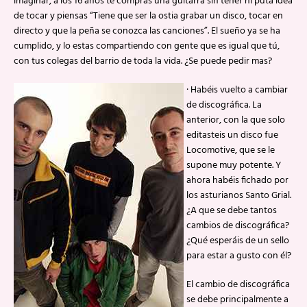
imaginar, a los 16 años te compras una guitarra sin tener ni puta idea
de tocar y piensas “Tiene que ser la ostia grabar un disco, tocar en
directo y que la peña se conozca las canciones”. El sueño ya se ha
cumplido, y lo estas compartiendo con gente que es igual que tú,
con tus colegas del barrio de toda la vida. ¿Se puede pedir mas?
· Habéis vuelto a cambiar
de discográfica. La
anterior, con la que solo
editasteis un disco fue
Locomotive, que se le
supone muy potente. Y
ahora habéis fichado por
los asturianos Santo Grial.
¿A que se debe tantos
cambios de discográfica?
¿Qué esperáis de un sello
para estar a gusto con él?
El cambio de discográfica
se debe principalmente a