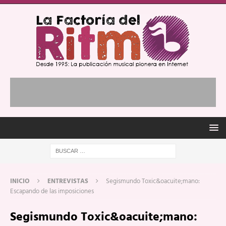
INICIO
ENTREVISTAS
Segismundo Toxic&oacuite;mano:
Escapando de las imposiciones
Segismundo Toxic&oacuite;mano: