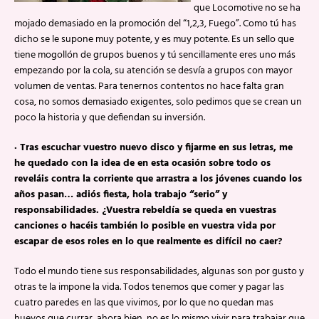
que Locomotive no se ha
mojado demasiado en la promoción del “1,2,3, Fuego”. Como tú has
dicho se le supone muy potente, y es muy potente. Es un sello que
tiene mogollón de grupos buenos y tú sencillamente eres uno más
empezando por la cola, su atención se desvía a grupos con mayor
volumen de ventas. Para tenernos contentos no hace falta gran
cosa, no somos demasiado exigentes, solo pedimos que se crean un
poco la historia y que defiendan su inversión.
· Tras escuchar vuestro nuevo disco y fijarme en sus letras, me
he quedado con la idea de en esta ocasión sobre todo os
reveláis contra la corriente que arrastra a los jóvenes cuando los
años pasan… adiós fiesta, hola trabajo “serio” y
responsabilidades. ¿Vuestra rebeldía se queda en vuestras
canciones o hacéis también lo posible en vuestra vida por
escapar de esos roles en lo que realmente es difícil no caer?
Todo el mundo tiene sus responsabilidades, algunas son por gusto y
otras te la impone la vida. Todos tenemos que comer y pagar las
cuatro paredes en las que vivimos, por lo que no quedan mas
huevos que currar, ahora bien, no es lo mismo vivir para trabajar que