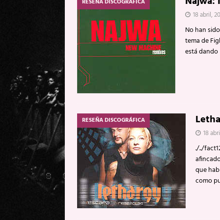
Najwa:
RESEÑA DISCOGRÁFICA
18 abril, 2
No han sido
tema de Fig
está dando
Letha
RESEÑA DISCOGRÁFICA
18 abr
./../fac
afincado
que habr
como pu