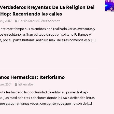
 Verdaderos Kreyentes De La Religion Del
 Hop: Recorriendo las calles
ril, 2002
Florián Manuel Pérez Sánchez
te este tiempo sus miembros han realizado varias aventuras y
os en solitario; así han editado discos en solitario FJ Ramos y
n, por su parte Kultama lanzó un maxi de aires comerciales y
[…]
nos Hermeticos: Iteriorismo
bre, 2001
littlewalter
ta les ha dado la oportunidad de editar su primer trabajo
al, un maxi con tres canciones donde los MCs defienden letras
que escuchar varias veces, con contenidos que no son de
[…]