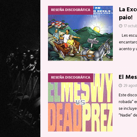
La Exc
RESEÑA DISCOGRÁFICA
paio!
17 octu
Les escuc
encantaro
acento y 
El Me
RESEÑA DISCOGRÁFICA
29 agos
Este disco
robada” en
se incluy
“Nadie” d