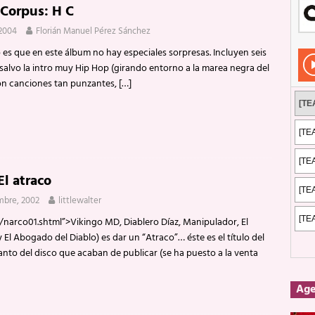
Corpus: H C
Rockeros certificados
ENTREVISTAS
 2004
Florián Manuel Pérez Sánchez
dis: 2 de mayo de 2026 en Fuengirola
FOTOS
 es que en este álbum no hay especiales sorpresas. Incluyen seis
dis: Su ‘aullido’ retumbó ferozmente en Fuengirola.
REPORTAJES
 salvo la intro muy Hip Hop (girando entorno a la marea negra del
son canciones tan punzantes,
[…]
s: La historia de Nintendo Vol. 2
PUBLICACIONES
El atraco
mbre, 2002
littlewalter
/narco01.shtml”>Vikingo MD, Diablero Díaz, Manipulador, El
El Abogado del Diablo) es dar un “Atraco”… éste es el título del
anto del disco que acaban de publicar (se ha puesto a la venta
Ag