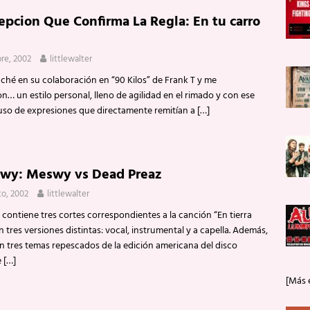
epcion Que Confirma La Regla: En tu carro
bre, 2002
littlewalter
hé en su colaboración en “90 Kilos” de Frank T y me
n… un estilo personal, lleno de agilidad en el rimado y con ese
uso de expresiones que directamente remitían a
[…]
swy: Meswy vs Dead Preaz
to, 2002
littlewalter
 contiene tres cortes correspondientes a la canción “En tierra
 tres versiones distintas: vocal, instrumental y a capella. Además,
en tres temas repescados de la edición americana del disco
e
[…]
[Más 