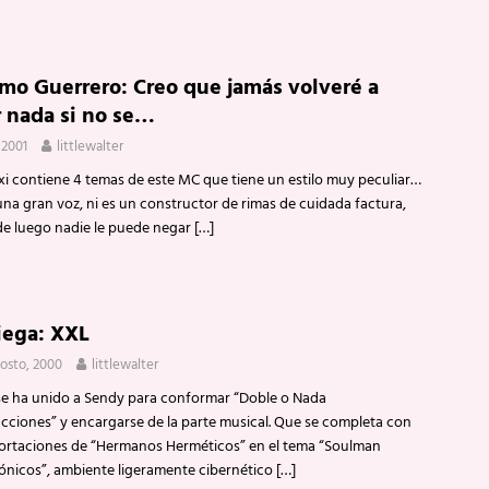
imo Guerrero: Creo que jamás volveré a
 nada si no se…
 2001
littlewalter
 contiene 4 temas de este MC que tiene un estilo muy peculiar…
una gran voz, ni es un constructor de rimas de cuidada factura,
de luego nadie le puede negar
[…]
iega: XXL
gosto, 2000
littlewalter
se ha unido a Sendy para conformar “Doble o Nada
cciones” y encargarse de la parte musical. Que se completa con
portaciones de “Hermanos Herméticos” en el tema “Soulman
rónicos”, ambiente ligeramente cibernético
[…]