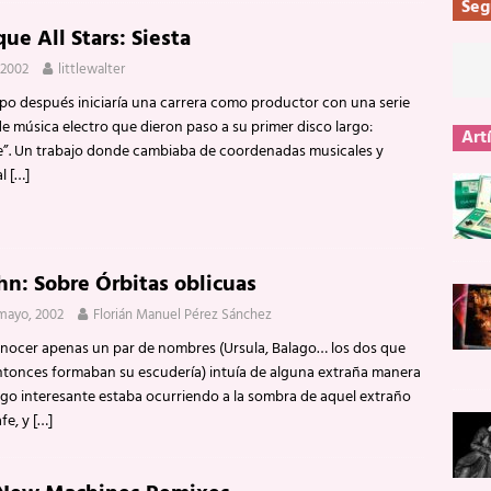
Seg
ue All Stars: Siesta
, 2002
littlewalter
po después iniciaría una carrera como productor con una serie
e música electro que dieron paso a su primer disco largo:
Art
”. Un trabajo donde cambiaba de coordenadas musicales y
al
[…]
hn: Sobre Órbitas oblicuas
mayo, 2002
Florián Manuel Pérez Sánchez
onocer apenas un par de nombres (Ursula, Balago… los dos que
ntonces formaban su escudería) intuía de alguna extraña manera
lgo interesante estaba ocurriendo a la sombra de aquel extraño
fe, y
[…]