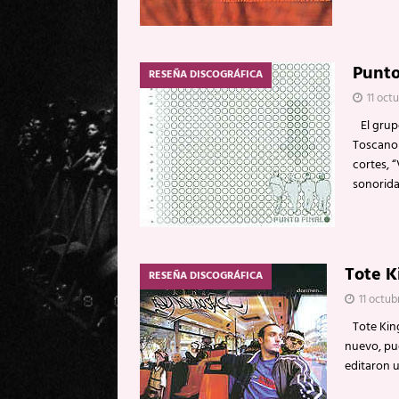
Punto
RESEÑA DISCOGRÁFICA
11 oct
El grupo
Toscano 
cortes, 
sonorid
Tote 
RESEÑA DISCOGRÁFICA
11 octub
Tote King
nuevo, pue
editaron 