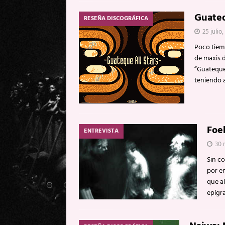
Guateq
RESEÑA DISCOGRÁFICA
25 julio
Poco tiem
de maxis d
“Guateque
teniendo 
Foe
ENTREVISTA
30 
Sin c
por e
que a
epígra