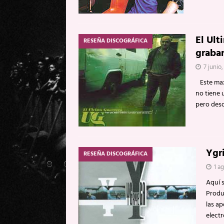
El Ult
RESEÑA DISCOGRÁFICA
grabar
7 junio,
Este maxi
no tiene 
pero des
Ygr
RESEÑA DISCOGRÁFICA
1 a
Aquí 
Produ
las a
elect