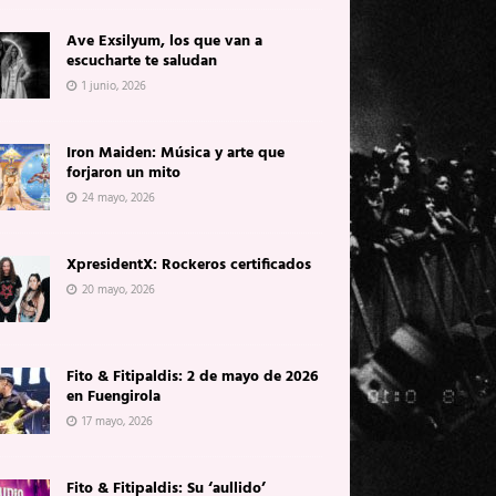
Ave Exsilyum, los que van a
escucharte te saludan
1 junio, 2026
Iron Maiden: Música y arte que
forjaron un mito
24 mayo, 2026
XpresidentX: Rockeros certificados
20 mayo, 2026
Fito & Fitipaldis: 2 de mayo de 2026
en Fuengirola
17 mayo, 2026
Fito & Fitipaldis: Su ‘aullido’