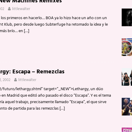
 New Machines Remixes
002
littlewalter
 los primeros en hacerlo… BOA ya lo hizo hace un año con un
ht Klub, pero desde luego Subterfuge ha retomado la idea y le
 más brío… en
[…]
rgy: Escapa – Remezclas
il, 2002
littlewalter
t12/futuro/lethargy.shtml” target=”_NEW”>Lethargy, un dúo
 en Madrid que editó año pasado el disco “Escapa”. Y es el tema
ía aquel trabajo, precisamente llamado “Escapa”, el que sirve
nto de partida para las remezclas
[…]