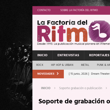
CONTACTO
SOBRE LA FACTORÍA DEL RITMO
INICIO
ENTREVISTAS
REPORTAJES
ROCK
HIP HOP & URBAN
METAL
PUNK & H
NOVEDADES
[ 15 junio, 2026 ]
Dream Theater:
Memory”
REPORTAJES
INICIO
Soporte grabación o publicación
[ 11 junio, 2026 ]
Vamos Con Todo
Soporte de grabación o
[ 1 junio, 2026 ]
Ave Exsilyum, l
[ 24 mayo, 2026 ]
Iron Maiden: 