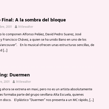
 Final: A la sombra del bloque
ubre, 2001
littlewalter
 lo componen Alfonso Peláez, David Pedro Suarez, José
y Francisco Chávez, a quien se ha unido Bano en uno de los
“Vancouver”. En lo musical ofrecen unas estructuras sencillas, de
ad
[…]
King: Duermen
re, 2001
littlewalter
 ahora se extrena en maxi, pero no es un artista absolutamente
s formaba parte del grupo sevillana Alta Escuela, quienes
un disco. El plástico “Duermen” nos presenta a un MC rápido,
[…]