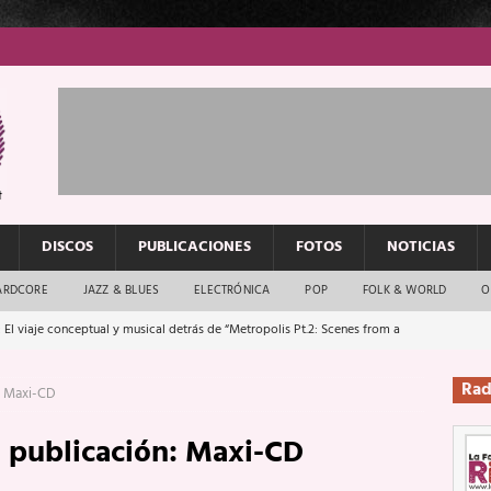
DISCOS
PUBLICACIONES
FOTOS
NOTICIAS
ARDCORE
JAZZ & BLUES
ELECTRÓNICA
POP
FOLK & WORLD
O
 El viaje conceptual y musical detrás de “Metropolis Pt.2: Scenes from a
Rad
Maxi-CD
: El rock urbano sigue en buenas manos
ENTREVISTAS
 publicación:
Maxi-CD
os que van a escucharte te saludan
ENTREVISTAS
Música y arte que forjaron un mito
REPORTAJES