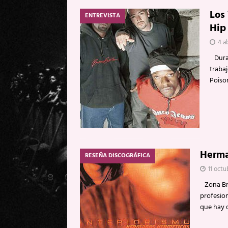
Los
ENTREVISTA
Hip
4 ab
Duran
trabaj
Poiso
Herma
RESEÑA DISCOGRÁFICA
11 octu
Zona Bru
profesion
que hay 