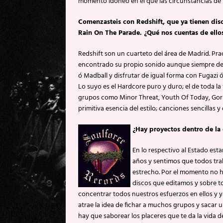
momento idóneo en el que las circunstancias de n
Comenzasteis con Redshift, que ya tienen dis
Rain On The Parade. ¿Qué nos cuentas de ello
Redshift son un cuarteto del área de Madrid. Pra
encontrado su propio sonido aunque siempre dent
ó Madball y disfrutar de igual forma con Fugazi
Lo suyo es el Hardcore puro y duro; el de toda la
grupos como Minor Threat, Youth Of Today, Gorill
primitiva esencia del estilo; canciones sencillas y
¿Hay proyectos dentro de la 
En lo respectivo al Estado est
años y sentimos que todos tr
estrecho. Por el momento no h
discos que editamos y sobre t
concentrar todos nuestros esfuerzos en ellos y 
atrae la idea de fichar a muchos grupos y sacar
hay que saborear los placeres que te da la vida d