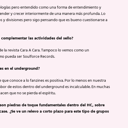
eologías pero entendido como una forma de entendimiento y
render y crecer interiormente de una manera más profunda. Lo
tos y divisiones pero sigo pensando que es bueno cuestionarse a
a complementar las actividades del sello?
de la revista Cara A Cara. Tampoco lo vemos como un
o pueda ser Soulforce Records.
ines en el underground?
e que conoce a lo fanzines es positiva. Por lo menos en nuestra
labor de estos dentro del underground es incalculable. En muchas
cen que no se pierda el espíritu.
son piedras de toque fundamentales dentro del HC, sobre
ase. ¿Se ve un relevo a corto plazo para este tipo de grupos