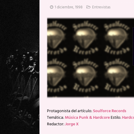
[ 20 mayo, 2026 ]
XpresidentX: 
1 diciembre, 1998
Entrevistas
[ 17 mayo, 2026 ]
Fito & Fitipal
[ 17 mayo, 2026 ]
Fito & Fitipal
[ 5 agosto, 2026 ]
Florent Gorge
Protagonista del artículo:
Soulforce Records
Temática:
Música Punk & Hardcore
Estilo:
Hardc
Redactor:
Jorge X