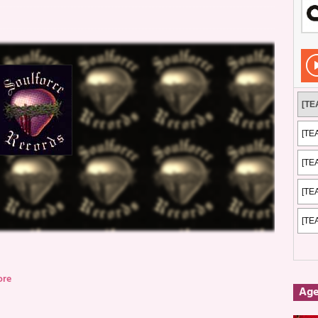
Rockeros certificados
ENTREVISTAS
dis: 2 de mayo de 2026 en Fuengirola
FOTOS
dis: Su ‘aullido’ retumbó ferozmente en Fuengirola.
REPORTAJES
s: La historia de Nintendo Vol. 2
PUBLICACIONES
ore
Ag