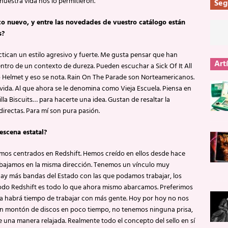
uestra vida nos lo permitieron.
Seg
co nuevo, y entre las novedades de vuestro catálogo están
s?
ctican un estilo agresivo y fuerte. Me gusta pensar que han
Art
ro de un contexto de dureza. Pueden escuchar a Sick Of It All
 ó Helmet y eso se nota. Rain On The Parade son Norteamericanos.
 vida. Al que ahora se le denomina como Vieja Escuela. Piensa en
a Biscuits… para hacerte una idea. Gustan de resaltar la
 directas. Para mí son pura pasión.
escena estatal?
amos centrados en Redshift. Hemos creído en ellos desde hace
abajamos en la misma dirección. Tenemos un vínculo muy
ay más bandas del Estado con las que podamos trabajar, los
odo Redshift es todo lo que ahora mismo abarcamos. Preferimos
ya habrá tiempo de trabajar con más gente. Hoy por hoy no nos
 un montón de discos en poco tiempo, no tenemos ninguna prisa,
e una manera relajada. Realmente todo el concepto del sello en sí