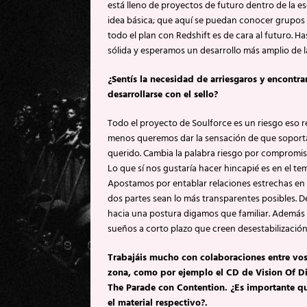
está lleno de proyectos de futuro dentro de la es
idea básica; que aquí se puedan conocer grupos 
todo el plan con Redshift es de cara al futuro. 
sólida y esperamos un desarrollo más amplio de l
¿Sentís la necesidad de arriesgaros y encontr
desarrollarse con el sello?
Todo el proyecto de Soulforce es un riesgo eso 
menos queremos dar la sensación de que soporta
querido. Cambia la palabra riesgo por compromis
Lo que sí nos gustaría hacer hincapié es en el te
Apostamos por entablar relaciones estrechas en l
dos partes sean lo más transparentes posibles. D
hacia una postura digamos que familiar. Además 
sueños a corto plazo que creen desestabilización.
Trabajáis mucho con colaboraciones entre vos
zona, como por ejemplo el CD de Vision Of Dis
The Parade con Contention. ¿Es importante que 
el material respectivo?.