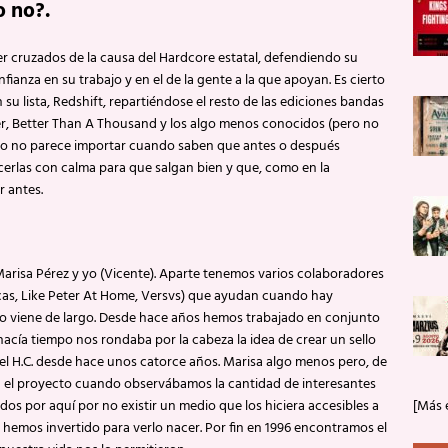
o no?.
ser cruzados de la causa del Hardcore estatal, defendiendo su
ianza en su trabajo y en el de la gente a la que apoyan. Es cierto
su lista, Redshift, repartiéndose el resto de las ediciones bandas
, Better Than A Thousand y los algo menos conocidos (pero no
so no parece importar cuando saben que antes o después
cerlas con calma para que salgan bien y que, como en la
r antes.
arisa Pérez y yo (Vicente). Aparte tenemos varios colaboradores
as, Like Peter At Home, Versvs) que ayudan cuando hay
yo viene de largo. Desde hace años hemos trabajado en conjunto
hacía tiempo nos rondaba por la cabeza la idea de crear un sello
el H.C. desde hace unos catorce años. Marisa algo menos pero, de
 el proyecto cuando observábamos la cantidad de interesantes
s por aquí por no existir un medio que los hiciera accesibles a
[Más 
 hemos invertido para verlo nacer. Por fin en 1996 encontramos el