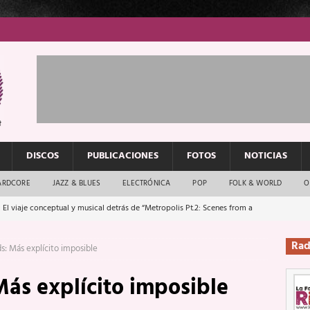
DISCOS
PUBLICACIONES
FOTOS
NOTICIAS
ARDCORE
JAZZ & BLUES
ELECTRÓNICA
POP
FOLK & WORLD
O
 El viaje conceptual y musical detrás de “Metropolis Pt.2: Scenes from a
Rad
s: Más explícito imposible
: El rock urbano sigue en buenas manos
ENTREVISTAS
Más explícito imposible
os que van a escucharte te saludan
ENTREVISTAS
Música y arte que forjaron un mito
REPORTAJES