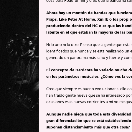
cosa para Roadrunner y creo que la banda ha sali
Ahora hay un montón de bandas que funcionan
Praps, Like Peter At Home, Xmilk o los propi
produciendo dentro del HC o es que las bandas
latente en el que estaban la mayoría de las 
Ni lo uno ni lo otro. Pienso que la gente que es
identificados que nunca y se está realizando un
generado un panorama más sano y fuerte y comie
El concepto de Hardcore ha variado mucho des
en los parámetros musicales. ¿Cómo ves la ev
Creo que siempre es bueno evolucionar si ello co
han traído gente nueva que se ha interesado por
ocasiones esas nuevas corrientes a mi no me gu
Aunque nadie niega que toda esta diversidad 
gran diferenciación que se está estableciendo
suponen distanciamiento más que otra cosa?