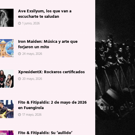
Ave Exsilyum, los que van a
escucharte te saludan
1 junio, 2026
Iron Maiden: Música y arte que
forjaron un mito
24 mayo, 2026
XpresidentX: Rockeros certificados
20 mayo, 2026
Fito & Fitipaldis: 2 de mayo de 2026
en Fuengirola
17 mayo, 2026
Fito & Fitipaldis: Su ‘aullido’