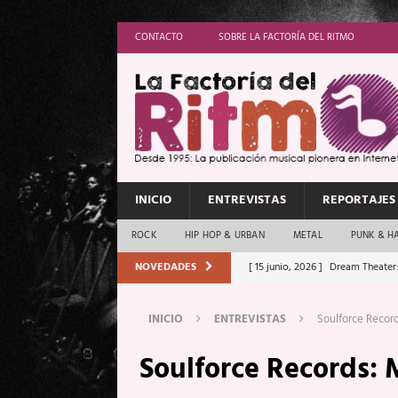
CONTACTO
SOBRE LA FACTORÍA DEL RITMO
INICIO
ENTREVISTAS
REPORTAJES
ROCK
HIP HOP & URBAN
METAL
PUNK & H
NOVEDADES
[ 15 junio, 2026 ]
Dream Theater:
Memory”
REPORTAJES
INICIO
ENTREVISTAS
Soulforce Record
[ 11 junio, 2026 ]
Vamos Con Todo
Soulforce Records: 
[ 1 junio, 2026 ]
Ave Exsilyum, l
[ 24 mayo, 2026 ]
Iron Maiden: 