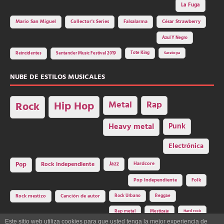
La Fuga
Mario San Miguel
Collector's Series
Falsalarma
César Strawberry
Azul Y Negro
Tote King
Reincidentes
Santander Music Festival 2019
Saratoga
NUBE DE ESTILOS MUSICALES
Hip Hop
Metal
Rap
Rock
Heavy metal
Punk
Electrónica
Rock independiente
Jazz
Hardcore
Pop
Pop Independiente
Folk
Rock Urbano
Reggae
Rock mestizo
Canción de autor
Rap metal
Mestizaje
Hard rock
Este sitio web utiliza cookies para que usted tenga la mejor experiencia de