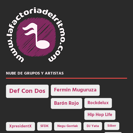
NUBE DE GRUPOS Y ARTISTAS
Fermin Muguruza
Def Con Dos
Barón Rojo
Rockdelux
Hip Hop Life
SFDK
Negu Gorriak
XpresidentX
DJ Yata
Sôber