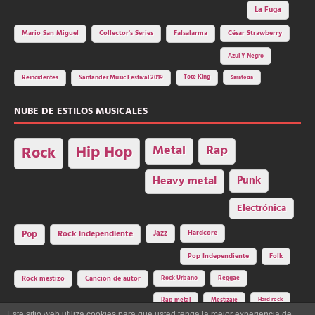
La Fuga
Mario San Miguel
Collector's Series
Falsalarma
César Strawberry
Azul Y Negro
Tote King
Reincidentes
Santander Music Festival 2019
Saratoga
NUBE DE ESTILOS MUSICALES
Hip Hop
Metal
Rap
Rock
Heavy metal
Punk
Electrónica
Rock independiente
Jazz
Hardcore
Pop
Pop Independiente
Folk
Rock Urbano
Reggae
Rock mestizo
Canción de autor
Rap metal
Mestizaje
Hard rock
Este sitio web utiliza cookies para que usted tenga la mejor experiencia de