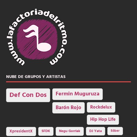
NUBE DE GRUPOS Y ARTISTAS
Fermin Muguruza
Def Con Dos
Barón Rojo
Rockdelux
Hip Hop Life
SFDK
Negu Gorriak
XpresidentX
DJ Yata
Sôber