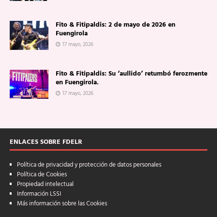
Fito & Fitipaldis: 2 de mayo de 2026 en
Fuengirola
17 mayo, 2026
Fito & Fitipaldis: Su ‘aullido’ retumbó ferozmente
en Fuengirola.
17 mayo, 2026
ENLACES SOBRE FDELR
Política de privacidad y protección de datos personales
Política de Cookies
Propiedad intelectual
Información LSSI
Más información sobre las Cookies